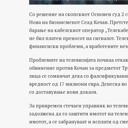
Со решение на скопскиот Основен суд 2 се
Нова на бизнисменот Сеад Кочан. Претстеч
барање на кабелскиот оператор „Телекабе
не бил платен преносот на сигналот. Теле
финансиски проблеми, а вработените нем
Проблемите на телевизијата почнаа отка
обвинение против Кочан за предметот Тру
лица се сомничат дека со фалсификувани
вредност од 17 милиони евра. Денеска во
со доставување нови докази.
За привремен стечаен управник во телеви
задолжена да го заштити имотот на телеви
имотот, а се забрануваат и исплати од см