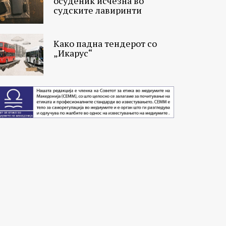
осуденик исчезна во
судските лавиринти
Како падна тендерот со
„Икарус“