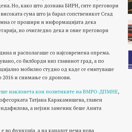
дена. Но, како што дознава БИРН, сите преговори
високата сума што ја барал сопственикот Сеад
дамна се прошири и информацијата дека
угарија, но очигледно дека и овие преговори
одина и располагаше со најсовремена опрема.
вано, со билборди низ главниот град, а по
цијално мобилно студио од каде се емитуваше
о 2016 и снимање со дронови.
еше наклонета кон политиките на ВМРО-ДПМНЕ
,
офесорката Татјана Каракамишева, главен
ендафилова, а нејзин заменик беше Анита
 е во функција, а на каналот нема нова