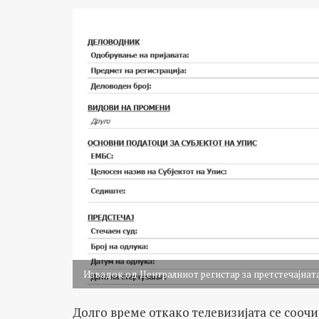
Извадок од Централниот регистар за претстечајнат
Долго време откако телевизијата се сооч