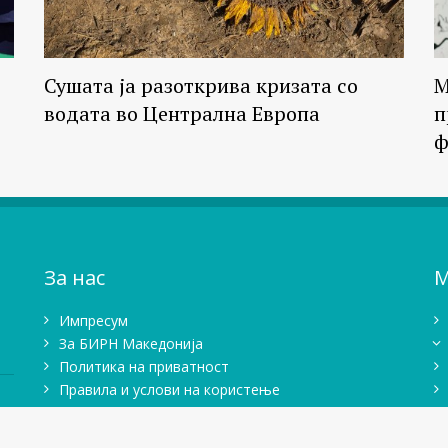
Сушата ја разоткрива кризата со
М
водата во Централна Европа
п
ф
За нас
М
Импресум
Зa БИРН Македонија
Политика на приватност
Правила и услови на користење