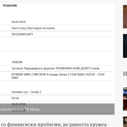
а постапка на ТВ Нова
и со финансиски проблеми, во јавноста кружеа