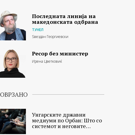
Последната линија на
македонската одбрана
ТУНЕЛ
Ѕвездан Георгиевски
Ресор без министер
Ирена Цветковиќ
ОВРЗАНО
Унгарските државни
медиуми по Орбан: Што со
системот и неговите
новинари?