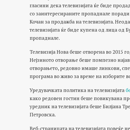
гласини дека телевизијата ќе биде прода
со заинтересираните пропаднале поради 
Кочан за продажба на телевизијата. Нео
телевизијата ќе биде купена од лица од Б
пропаднале.
Телевизија Нова беше отворена во 2015 г
Нејзиното отворање беше помпезно најаву
отворањето, редовно имаше линкови, спе
програма во живо за време на изборите в
Уредувачката политика на телевизијата
б
како редовен гостин беше повикувана пр
уредник на телевизијата беше Билјана Тр
Петровска.
Веб-страницата на телевизијата повеќе не