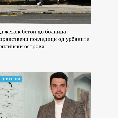
д жежок бетон до болница:
дравствени последици од урбаните
оплински острови
ТРИ СО ТРИ