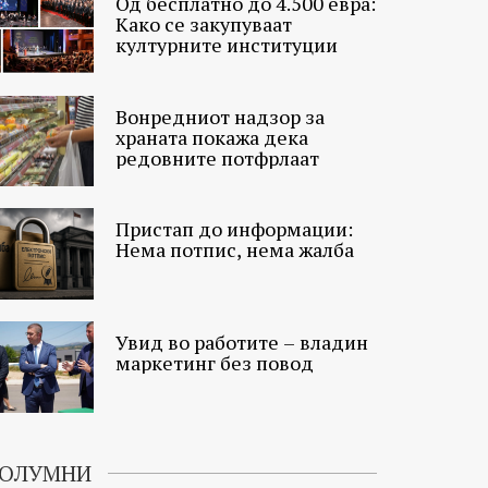
Од бесплатно до 4.500 евра:
Како се закупуваат
културните институции
Вонредниот надзор за
храната покажа дека
редовните потфрлаат
Пристап до информации:
Нема потпис, нема жалба
Увид во работите – владин
маркетинг без повод
ОЛУМНИ