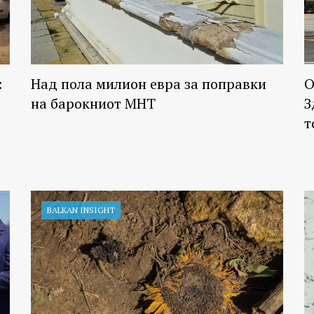
:
Над пола милион евра за поправки
О
на барокниот МНТ
З
т
BALKAN INSIGHT