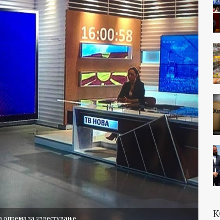
К
а опрема за известување