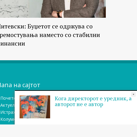
итевски: Буџетот се одржува со
ремостувања наместо со стабилни
инансии
апа на сајтот
Кога директорот е уредник, а
Почетна
авторот не е автор
Актуелно
Истражувањa
Колумни
Блог
Бази на податоци