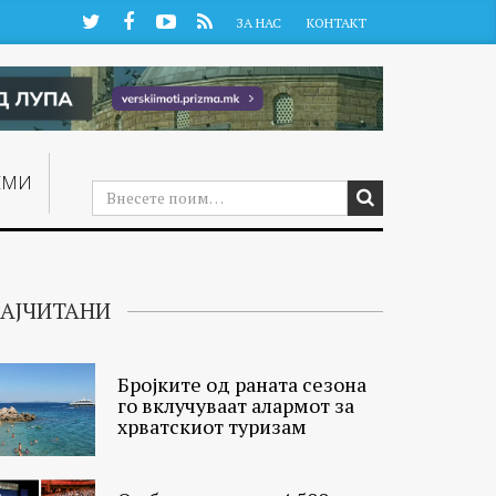
Twitter
Facebook
YouTube
RSS
ЗА НАС
КОНТАКТ
ЕМИ
АЈЧИТАНИ
Бројките од раната сезона
го вклучуваат алармот за
хрватскиот туризам