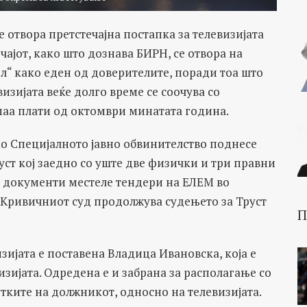
 отвора претстечајна постапка за телевизијата
ајот, како што дознава БИРН, се отвора на
л“ како еден од доверителите, поради тоа што
визијата веќе долго време се соочува со
аа плати од октомври минатата година.
ко Специјалното јавно обвинителство поднесе
ст кој заедно со уште две физички и три правни
 документи местеле тендери на ЕЛЕМ во
 Кривичниот суд продолжува судењето за Труст
П
зијата е поставена Владица Ивановска, која е
зијата. Одредена е и забрана за располагање со
етките на должникот, односно на телевизијата.