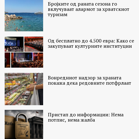
Бројките од раната сезона го
вклучуваат алармот за хрватскиот
туризам
Од бесплатно до 4.500 евра: Како се
закупуваат културните институции
Вонредниот надзор за храната
покажа дека редовните потфрлаат
Пристап до информации: Нема
потпис, нема жалба