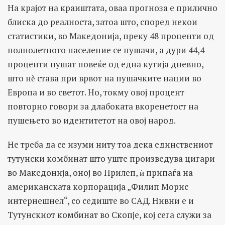
На крајот на краиштата, оваа прогноза е прилично
блиска до реалноста, затоа што, според некои
статистики, во Македонија, преку 48 проценти од
полнолетното население се пушачи, а дури 44,4
проценти пушат повеќе од една кутија дневно,
што нѐ става при врвот на пушачките нации во
Европа и во светот. Но, токму овој процент
повторно говори за длабоката вкоренетост на
пушењето во идентитетот на овој народ.
Не треба да се изуми ниту тоа дека единствениот
тутунски комбинат што уште произведува цигари
во Македонија, оној во Прилеп, ѝ припаѓа на
американската корпорација „Филип Морис
интернешнел“, со седиште во САД. Нивни е и
Тутунскиот комбинат во Скопје, кој сега служи за