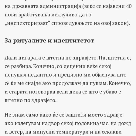
на државната администрација (веќе се најавени 40
нови вработувања исклучиво да го
„инспекторираат“ спроведувањето на овој закон).
За ритуалите и идентитетот
Дали цигарата е штетна по здравјето. Па, штетна е,
се разбира. Конечно, со децении веќе секој
непушач педантно и прецизно ми објаснува што
сѐ ќе ме снајде ако продолжам да пушам. Конечно,
и старата поговорка вели дека сѐ што е убаво е
штетно по здравјето.
Не знам само како ќе се заштити моето здравје
ако излегувам надвор секој половина час, на дожд
и ветер, на минусни температури и на секакви