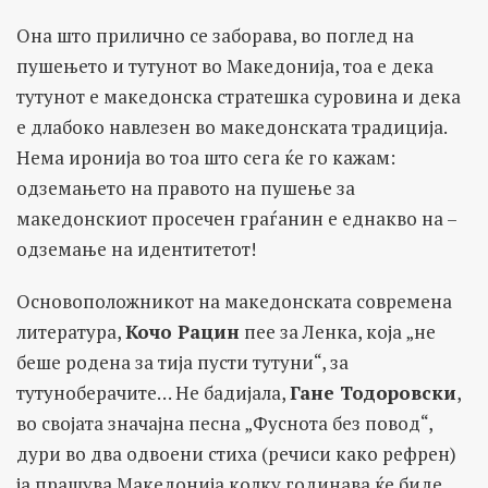
Она што прилично се заборава, во поглед на
пушењето и тутунот во Македонија, тоа е дека
тутунот е македонска стратешка суровина и дека
е длабоко навлезен во македонската традиција.
Нема иронија во тоа што сега ќе го кажам:
одземањето на правото на пушење за
македонскиот просечен граѓанин е еднакво на –
одземање на идентитетот!
Основоположникот на македонската современа
литература,
Кочо Рацин
пее за Ленка, која „не
беше родена за тија пусти тутуни“, за
тутуноберачите… Не бадијала,
Гане Тодоровски
,
во својата значајна песна „Фуснота без повод“,
дури во два одвоени стиха (речиси како рефрен)
ја прашува Македонија колку годинава ќе биде