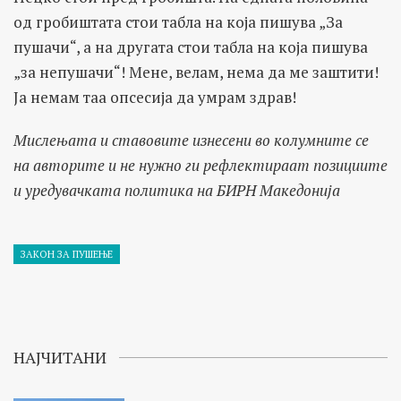
од гробиштата стои табла на која пишува „За
пушачи“, а на другата стои табла на која пишува
„за непушачи“! Мене, велам, нема да ме заштити!
Ја немам таа опсесија да умрам здрав!
Мислењата и ставовите изнесени во колумните се
на авторите и не нужно ги рефлектираат позициите
и уредувачката политика на БИРН Македонија
ЗАКОН ЗА ПУШЕЊЕ
НАЈЧИТАНИ