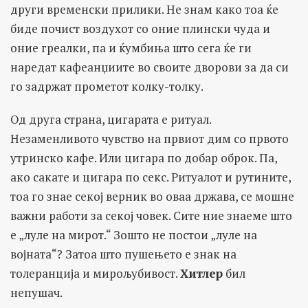
други временски прилики. Не знам како тоа ќе
биде почист воздухот со оние плински чуда и
оние греалки, па и ќумбиња што сега ќе ги
наредат кафеанџиите во своите дворови за да си
го задржат прометот колку-толку.
Од друга страна, цигарата е ритуал.
Незаменливото чувство на првиот дим со првото
утринско кафе. Или цигара по добар оброк. Па,
ако сакате и цигара по секс. Ритуалот и рутините,
тоа го знае секој верник во оваа држава, се мошне
важни работи за секој човек. Сите ние знаеме што
е „луле на мирот.“ Зошто не постои „луле на
војната“? Затоа што пушењето е знак на
толеранција и мирољубивост.
Хитлер
бил
непушач.