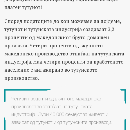
платен тутунот!
Според податоците до кои можевме да дојдеме,
тутунот и тутунската индустрија создаваат 3,2
проценти од македонскиот бруто домашен
производ. Четири проценти од вкупното
македонско производство отпаѓаат на тутунската
индустрија. Над четири проценти од вработеното
население е ангажирано во тутунското
производство.
Четири проценти од вкупното македонско
производство отпаѓаат на тутунската
индустрија…Дури 40.000 семејства живеат и
зависат од тутунот и од тутунските производи.