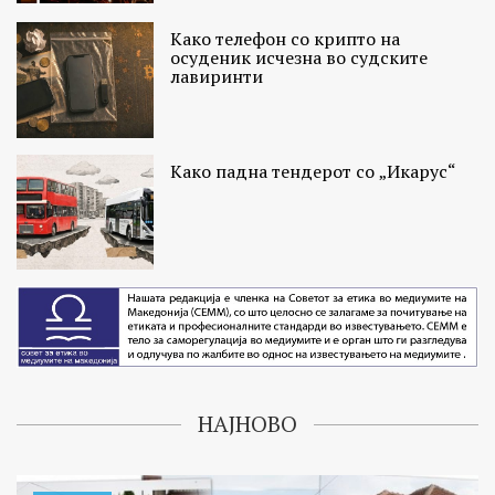
Како телефон со крипто на
осуденик исчезна во судските
лавиринти
Како падна тендерот со „Икарус“
НАЈНОВО