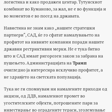
логистика и како продажен центар. Тутунскиот
комбинат во Куманово, за жал, не е во функција и
во моментов е во посед на државата.
Навистина не знам како „нашите стратешки
партнери“, САД, ќе го сфатат намалувањето на
профитот на нивните компании поради нашите
државни рестриктивни мерки. Не е тука битно
што и САД имаат ригорозен закон за забрана на
пушењето. Администрацијата на
Трамп
очигледно ја интересира исклучиво профитот, а
не здравјето на светската популација.
Тука не ги спомнувам ни намалените приходи од
акцизи, од ДДВ, намалениот промет во
угостителските објекти, потрошените пари за
инвестирање во оградените тераси, зголемување