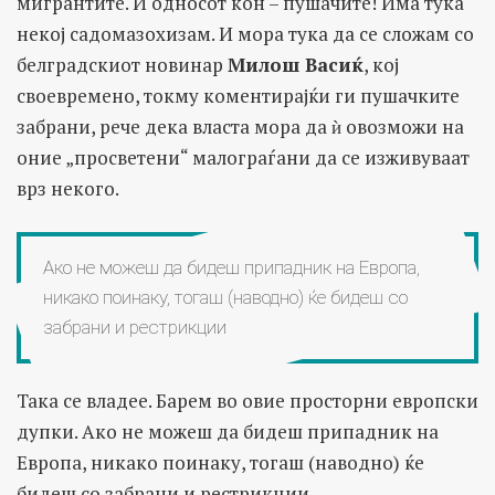
мигрантите. И односот кон – пушачите! Има тука
некој садомазохизам. И мора тука да се сложам со
белградскиот новинар
Милош Васиќ
, кој
своевремено, токму коментирајќи ги пушачките
забрани, рече дека власта мора да ѝ овозможи на
оние „просветени“ малограѓани да се изживуваат
врз некого.
Ако не можеш да бидеш припадник на Европа,
никако поинаку, тогаш (наводно) ќе бидеш со
забрани и рестрикции
Така се владее. Барем во овие просторни европски
дупки. Ако не можеш да бидеш припадник на
Европа, никако поинаку, тогаш (наводно) ќе
бидеш со забрани и рестрикции.