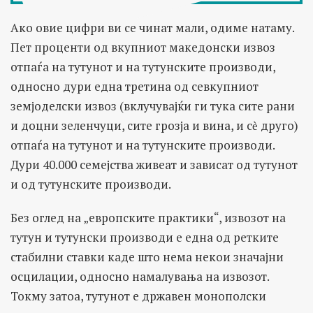
Ако овие цифри ви се чинат мали, одиме натаму.
Пет проценти од вкупниот македонски извоз
отпаѓа на тутунот и на тутунските производи,
односно дури една третина од севкупниот
земјоделски извоз (вклучувајќи ги тука сите рани
и доцни зеленчуци, сите грозја и вина, и сѐ друго)
отпаѓа на тутунот и на тутунските производи.
Дури 40.000 семејства живеат и зависат од тутунот
и од тутунските производи.
Без оглед на „европските практики“, извозот на
тутун и тутунски производи е една од ретките
стабилни ставки каде што нема некои значајни
осцилации, односно намалувања на извозот.
Токму затоа, тутунот е државен монополски