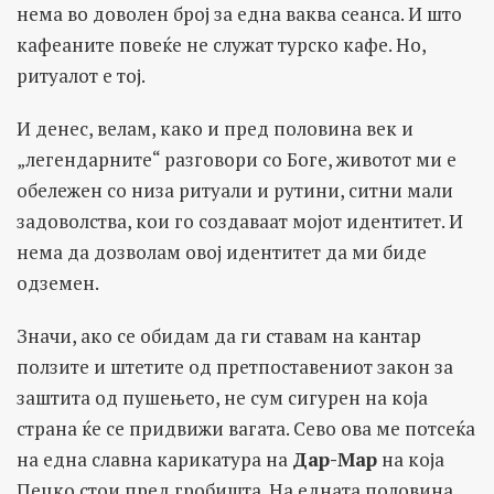
нема во доволен број за една ваква сеанса. И што
кафеаните повеќе не служат турско кафе. Но,
ритуалот е тој.
И денес, велам, како и пред половина век и
„легендарните“ разговори со Боге, животот ми е
обележен со низа ритуали и рутини, ситни мали
задоволства, кои го создаваат мојот идентитет. И
нема да дозволам овој идентитет да ми биде
одземен.
Значи, ако се обидам да ги ставам на кантар
ползите и штетите од претпоставениот закон за
заштита од пушењето, не сум сигурен на која
страна ќе се придвижи вагата. Сево ова ме потсеќа
на една славна карикатура на
Дар-Мар
на која
Пецко стои пред гробишта. На едната половина