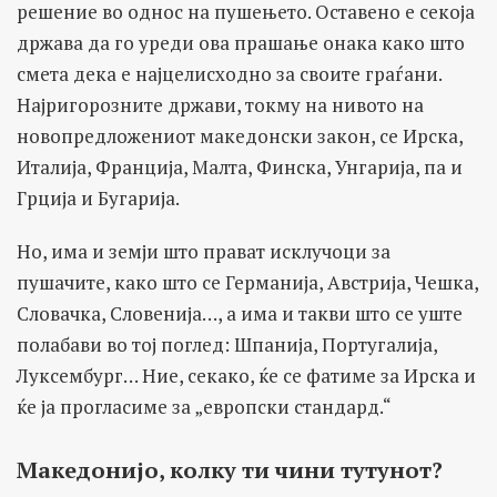
решение во однос на пушењето. Оставено е секоја
држава да го уреди ова прашање онака како што
смета дека е најцелисходно за своите граѓани.
Најригорозните држави, токму на нивото на
новопредложениот македонски закон, се Ирска,
Италија, Франција, Малта, Финска, Унгарија, па и
Грција и Бугарија.
Но, има и земји што прават исклучоци за
пушачите, како што се Германија, Австрија, Чешка,
Словачка, Словенија…, а има и такви што се уште
полабави во тој поглед: Шпанија, Португалија,
Луксембург… Ние, секако, ќе се фатиме за Ирска и
ќе ја прогласиме за „европски стандард.“
Македонијо, колку ти чини тутунот?