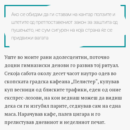
Ако се обидам да ги ставам на кантар ползите и
штетите од претпоставениот закон за заштита од
пушењето, не сум сигурен на која страна ќе се
придвижи вагата
Уште во моите рани адолесцентни, поточно
доцни гимназиски денови го развив тој ритуал.
Секоја сабота околу десет часот наутро одев во
скопската градска кафеана „Пелистер“, купував
куп весници од блиските трафики, еден од оние
експрес-лозови, на кои веднаш можеш да видиш
дека си ги изгубил парите, седнував сам на една
маса. Нарачував кафе, палев цигара и го
прелистував дневниот и неделниот печат.