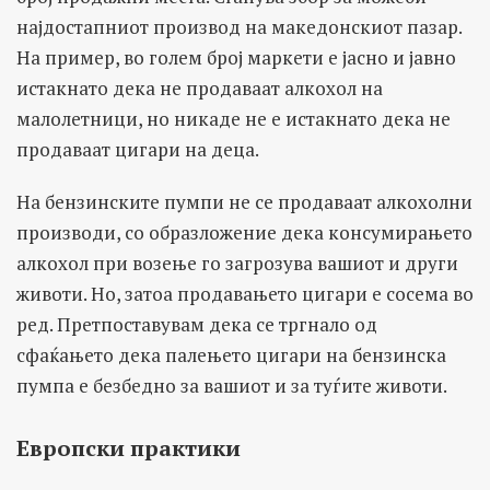
најдостапниот производ на македонскиот пазар.
На пример, во голем број маркети е јасно и јавно
истакнато дека не продаваат алкохол на
малолетници, но никаде не е истакнато дека не
продаваат цигари на деца.
На бензинските пумпи не се продаваат алкохолни
производи, со образложение дека консумирањето
алкохол при возење го загрозува вашиот и други
животи. Но, затоа продавањето цигари е сосема во
ред. Претпоставувам дека се тргнало од
сфаќањето дека палењето цигари на бензинска
пумпа е безбедно за вашиот и за туѓите животи.
Европски практики