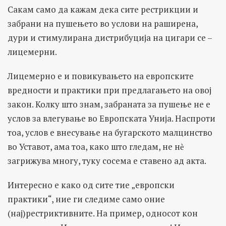
Сакам само да кажам дека сите рестрикции и
забрани на пушењето во услови на раширена,
дури и стимулирана дистрибуција на цигари се –
лицемерни.
Лицемерно е и повикувањето на европските
вредности и практики при предлагањето на овој
закон. Колку што знам, забраната за пушење не е
услов за влегување во Европската Унија. Наспроти
тоа, услов е внесување на бугарското малцинство
во Уставот, ама тоа, како што гледам, не нѐ
загрижува многу, туку сосема е ставено ад акта.
Интересно е како од сите тие „европски
практики“, ние ги следиме само оние
(нај)рестриктивните. На пример, односот кон