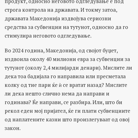
продукт, односно неговото одгледување е под
строга контрола на државата. И токму затоа,
државата Македонија издвојува сериозни
средства за субвенции на тутунот, односно да го
стимулира неговото одгледување.
Во 2024 година, Македонија, од својот буџет,
издвоила околу 40 милиони евра за субвенции за
тутунот (околу 2,4 милијарди денари). Мислите ли
дека тоа бадијала го направила или пресметала
колку од тие пари ќе ѝ се вратат назад? Мислите
ли дека нешто слично нема да направи и
годинава? Ќе направи, се разбира. Или, што би
рекол еден мој пријател, ќе ги плати субвенциите
од наплатените казни што произлегуваат од овој
закон.