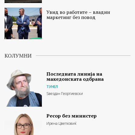
Увид во работите – владин
маркетинг без повод
КОЛУМНИ
Последната линија на
македонската одбрана
ТУНЕЛ
Ѕвездан Георгиевски
Ресор без министер
Ирена Цветковиќ