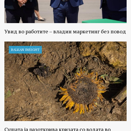
Увид во работите – владин маркетинг без повод
BALKAN INSIGHT
Сушата ја разоткрива кризата со водата во