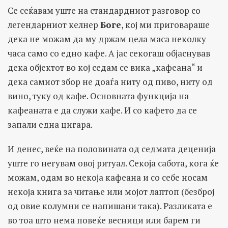
Се сеќавам уште на стандардниот разговор со
легендарниот келнер
Боге
, кој ми приговараше
дека не можам да му држам цела маса неколку
часа само со едно кафе. А јас секогаш објаснував
дека објектот во кој седам се вика „кафеана“ и
дека самиот збор не доаѓа ниту од пиво, ниту од
вино, туку од кафе. Основната функција на
кафеаната е да служи кафе. И со кафето да се
запали една цигара.
И денес, веќе на половината од седмата деценија
уште го негувам овој ритуал. Секоја сабота, кога ќе
можам, одам во некоја кафеана и со себе носам
некоја книга за читање или мојот лаптоп (безброј
од овие колумни се напишани така). Разликата е
во тоа што нема повеќе весници или барем ги