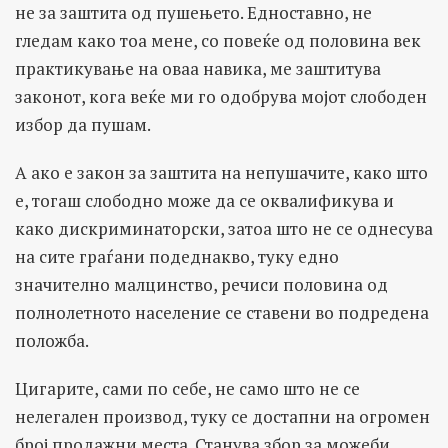
не за заштита од пушењето. Едноставно, не
гледам како тоа мене, со повеќе од половина век
практикување на оваа навика, ме заштитува
законот, кога веќе ми го одобрува мојот слободен
избор да пушам.
А ако е закон за заштита на непушачите, како што
е, тогаш слободно може да се оквалификува и
како дискриминаторски, затоа што не се однесува
на сите граѓани подеднакво, туку едно
значително малцинство, речиси половина од
полнолетното население се ставени во подредена
положба.
Цигарите, сами по себе, не само што не се
нелегален производ, туку се достапни на огромен
број продажни места. Станува збор за можеби