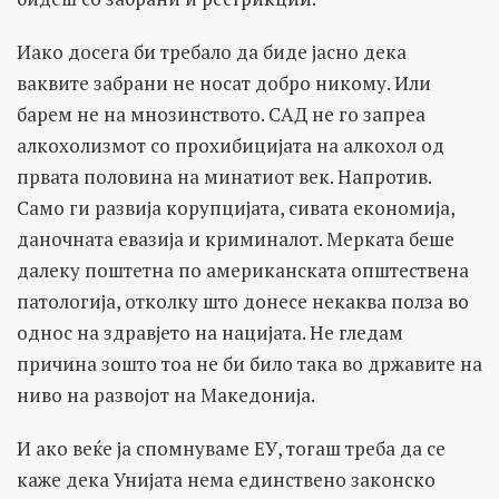
Иако досега би требало да биде јасно дека
ваквите забрани не носат добро никому. Или
барем не на мнозинството. САД не го запреа
алкохолизмот со прохибицијата на алкохол од
првата половина на минатиот век. Напротив.
Само ги развија корупцијата, сивата економија,
даночната евазија и криминалот. Мерката беше
далеку поштетна по американската општествена
патологија, отколку што донесе некаква полза во
однос на здравјето на нацијата. Не гледам
причина зошто тоа не би било така во државите на
ниво на развојот на Македонија.
И ако веќе ја спомнуваме ЕУ, тогаш треба да се
каже дека Унијата нема единствено законско