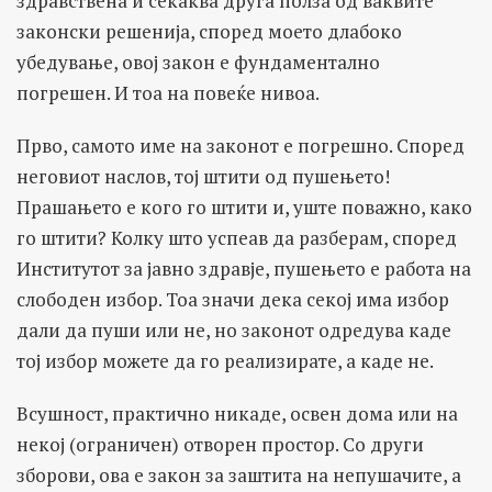
здравствена и секаква друга полза од ваквите
законски решенија, според моето длабоко
убедување, овој закон е фундаментално
погрешен. И тоа на повеќе нивоа.
Прво, самото име на законот е погрешно. Според
неговиот наслов, тој штити од пушењето!
Прашањето е кого го штити и, уште поважно, како
го штити? Колку што успеав да разберам, според
Институтот за јавно здравје, пушењето е работа на
слободен избор. Тоа значи дека секој има избор
дали да пуши или не, но законот одредува каде
тој избор можете да го реализирате, а каде не.
Всушност, практично никаде, освен дома или на
некој (ограничен) отворен простор. Со други
зборови, ова е закон за заштита на непушачите, а