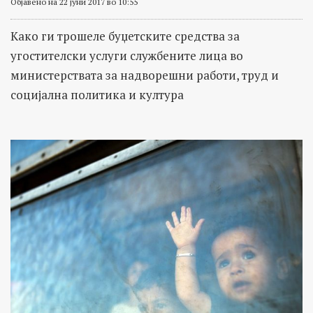
Објавено на 22 јуни 2017 во 10:55
Kако ги трошеле буџетските средства за
угостителски услуги службените лица во
министерствата за надворешни работи, труд и
социјална политика и култура