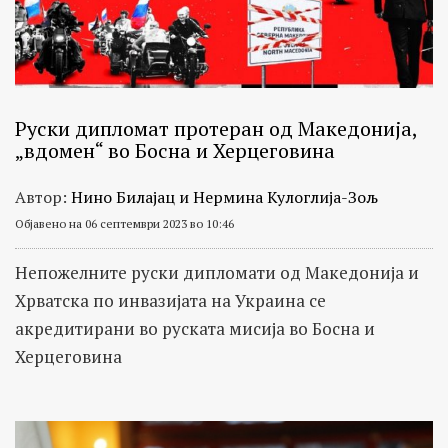
Руски дипломат протеран од Македонија,
„вдомен“ во Босна и Херцеговина
Автор:
Нино Билајац и Нермина Кулоглија-Зољ
Објавено на 06 септември 2023 во 10:46
Непожелните руски дипломати од Македонија и
Хрватска по инвазијата на Украина се
акредитирани во руската мисија во Босна и
Херцеговина