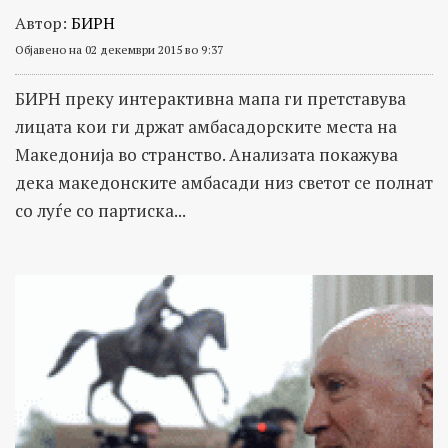
Автор:
БИРН
Објавено на 02 декември 2015 во 9:37
БИРН преку интерактивна мапа ги претставува
лицата кои ги држат амбасадорските места на
Македонија во странство. Анализата покажува
дека македонските амбасади низ светот се полнат
со луѓе со партиска...