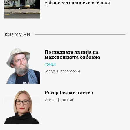
урбаните топлински острови
КОЛУМНИ
Последната линија на
македонската одбрана
ТУНЕЛ
Ѕвездан Георгиевски
Ресор без министер
Ирена Цветковиќ