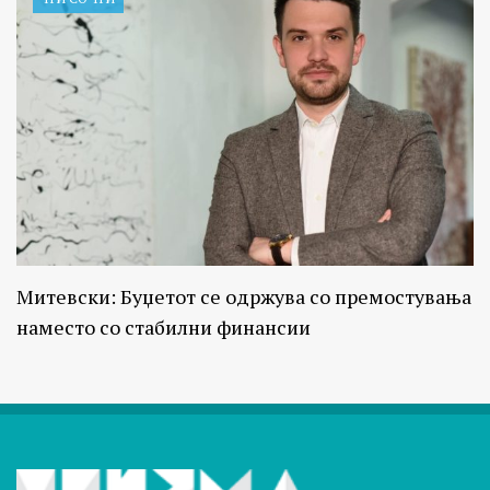
Митевски: Буџетот се одржува со премостувања
наместо со стабилни финансии