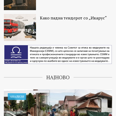
Како падна тендерот со „Икарус“
НАЈНОВО
АНАЛИЗИ