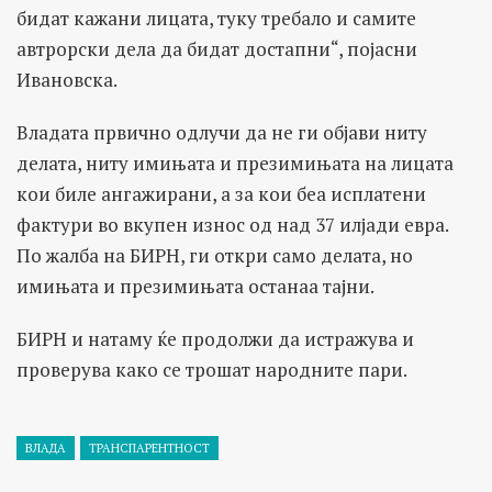
бидат кажани лицата, туку требало и самите
автрорски дела да бидат достапни“, појасни
Ивановска.
Владата првично одлучи да не ги објави ниту
делата, ниту имињата и презимињата на лицата
кои биле ангажирани, а за кои беа исплатени
фактури во вкупен износ од над 37 илјади евра.
По жалба на БИРН, ги откри само делата, но
имињата и презимињата останаа тајни.
БИРН и натаму ќе продолжи да истражува и
проверува како се трошат народните пари.
ВЛАДА
ТРАНСПАРЕНТНОСТ