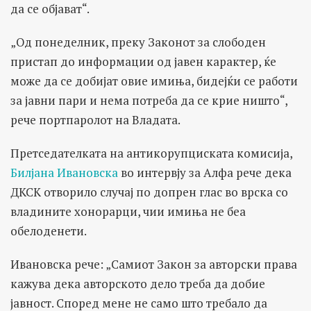
да се објават“.
„Од понеделник, преку Законот за слободен
пристап до информации од јавен карактер, ќе
може да се добијат овие имиња, бидејќи се работи
за јавни пари и нема потреба да се крие ништо“,
рече портпаролот на Владата.
Претседателката на антикорупциската комисија,
Билјана Ивановска
во интервју за Алфа рече дека
ДКСК отворило случај по допрен глас во врска со
владините хонорарци, чии имиња не беа
обелоденети.
Ивановска рече: „Самиот Закон за авторски права
кажува дека авторското дело треба да добие
јавност. Според мене не само што требало да