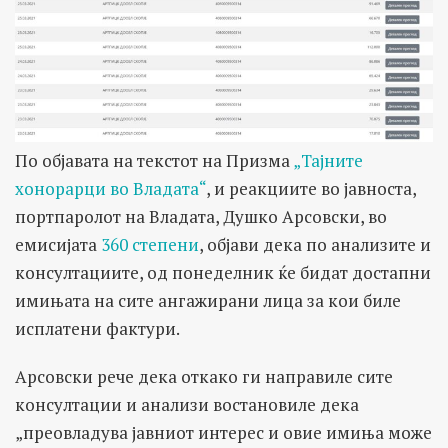
По објавата на текстот на Призма
„Тајните
хонорарци во Владата“
, и реакциите во јавноста,
портпаролот на Владата, Душко Арсовски, во
емисијата
360 степени
, објави дека по анализите и
консултациите, од понеделник ќе бидат достапни
имињата на сите ангажирани лица за кои биле
исплатени фактури.
Арсовски рече дека откако ги направиле сите
консултации и анализи востановиле дека
„преовладува јавниот интерес и овие имиња може