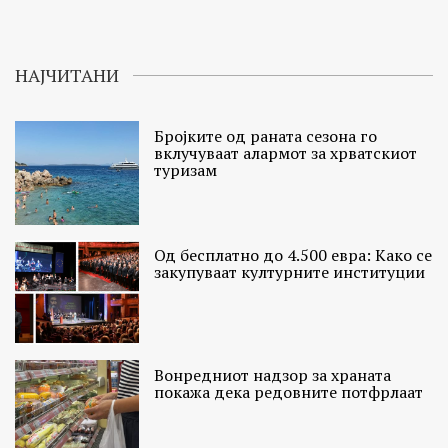
НАЈЧИТАНИ
Бројките од раната сезона го
вклучуваат алармот за хрватскиот
туризам
Од бесплатно до 4.500 евра: Како се
закупуваат културните институции
Вонредниот надзор за храната
покажа дека редовните потфрлаат