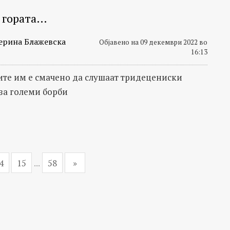
е гората…
ерина Блажевска
Објавено на 09 декември 2022 во
16:13
ите им е смачено да слушаат тридецениски
за големи борби
4
15
...
58
»