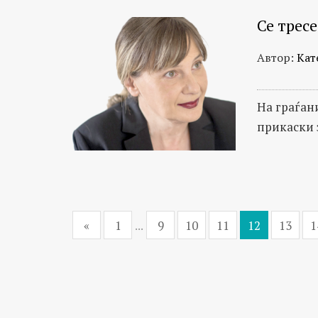
Се трес
Автор:
Кат
На граѓан
прикаски 
«
1
...
9
10
11
12
13
1