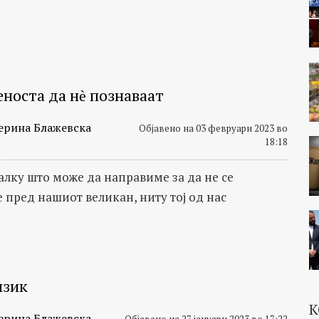
еноста да нѐ познаваат
ерина Блажевска
Објавено на 03 февруари 2023 во
18:18
малку што може да направиме за да не се
 пред нашиот великан, ниту тој од нас
изик
К
ерина Блажевска
Објавено на 27 јануари 2023 во 17:22