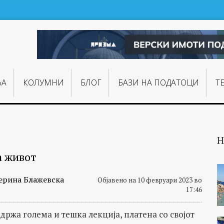
ЊA
КОЛУМНИ
БЛОГ
БАЗИ НА ПОДАТОЦИ
Т
Н
а живот
ерина Блажевска
Објавено на 10 февруари 2023 во
17:46
држа голема и тешка лекција, платена со својот