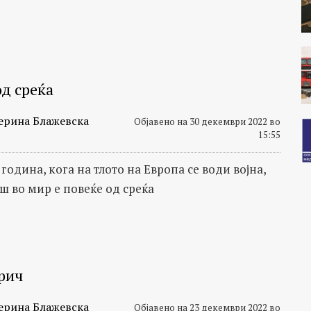
од среќа
ерина Блажевска
Објавено на 30 декември 2022 во
15:55
година, кога на тлото на Европа се води војна,
ш во мир е повеќе од среќа
рич
ерина Блажевска
Објавено на 23 декември 2022 во