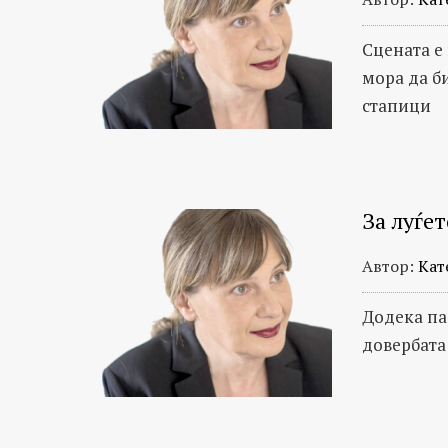
Сцената е
мора да б
стапици
За луѓет
Автор:
Кат
Додека па
довербата