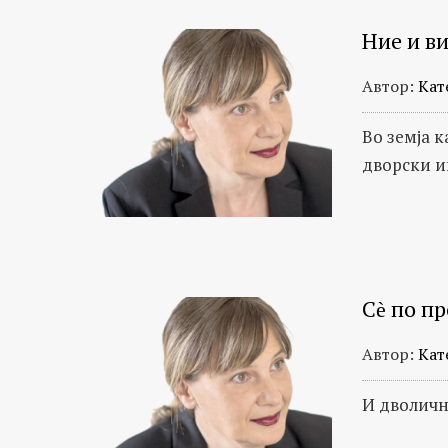
Ние и ви
Автор:
Кат
Во земја к
дворски и
Сѐ по п
Автор:
Кат
И дволичн