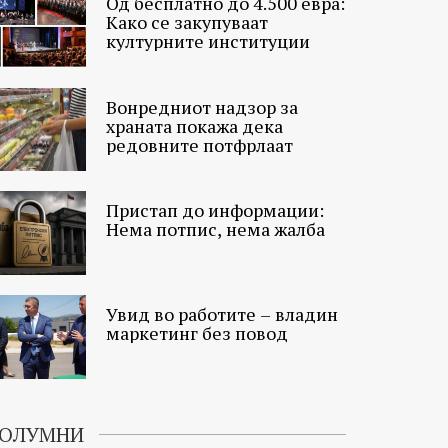
Од бесплатно до 4.500 евра:
Како се закупуваат
културните институции
Вонредниот надзор за
храната покажа дека
редовните потфрлаат
Пристап до информации:
Нема потпис, нема жалба
Увид во работите – владин
маркетинг без повод
ОЛУМНИ