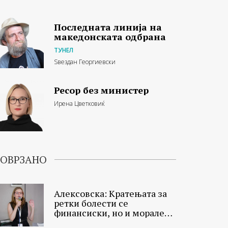
Последната линија на
македонската одбрана
ТУНЕЛ
Ѕвездан Георгиевски
Ресор без министер
Ирена Цветковиќ
ОВРЗАНО
Алексовска: Кратењата за
ретки болести се
финансиски, но и морален
проблем