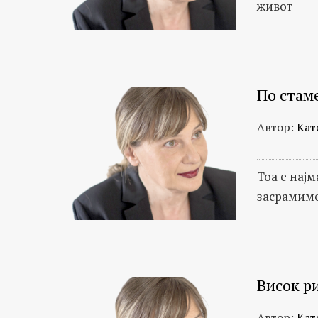
живот
По стам
Автор:
Кат
Тоа е нај
засрамиме
Висок р
Автор:
Кат