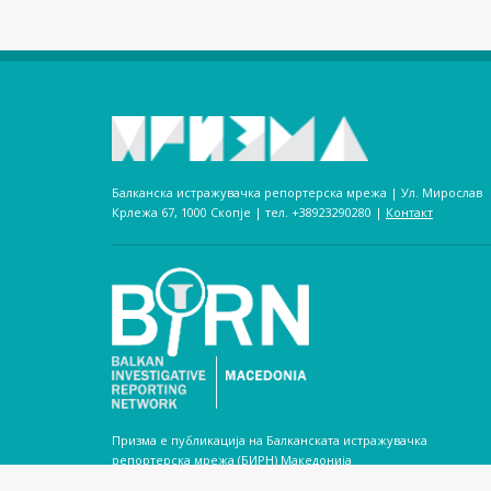
Балканска истражувачка репортерска мрежа | Ул. Мирослав
Крлежа 67, 1000 Скопје | тел. +38923290280­ |
Контакт
Призма е публикација на Балканската истражувачка
репортерска мрежа (БИРН) Македонија