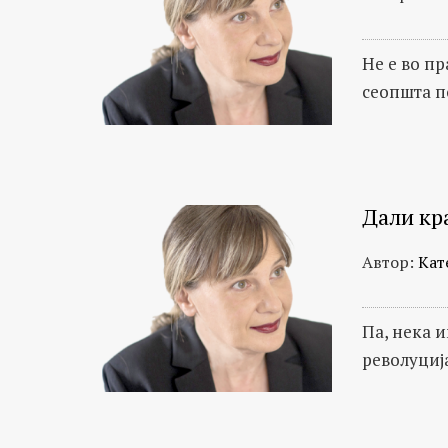
Не е во п
сеопшта 
Дали кра
Автор:
Кат
Па, нека и
револуциј