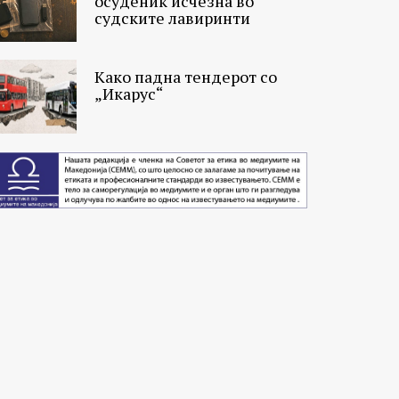
осуденик исчезна во
судските лавиринти
Како падна тендерот со
„Икарус“