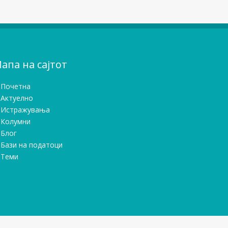
апа на сајтот
Почетна
Актуелно
Истражувањa
Колумни
Блог
Бази на податоци
Теми