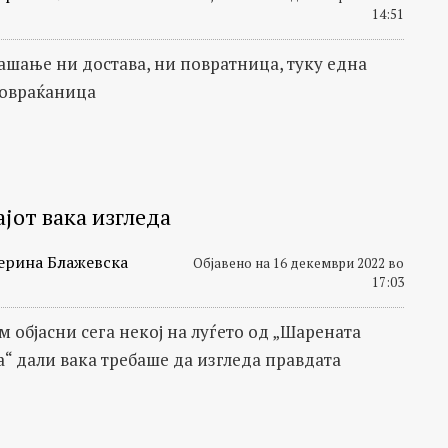
14:51
рашање ни достава, ни повратница, туку една
повраќаница
јот вака изгледа
ерина Блажевска
Објавено на 16 декември 2022 во
17:03
м објасни сега некој на луѓето од „Шарената
а“ дали вака требаше да изгледа правдата