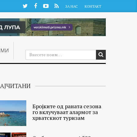
Twitter
Facebook
YouTube
RSS
ЗА НАС
КОНТАКТ
ЕМИ
АЈЧИТАНИ
Бројките од раната сезона
го вклучуваат алармот за
хрватскиот туризам