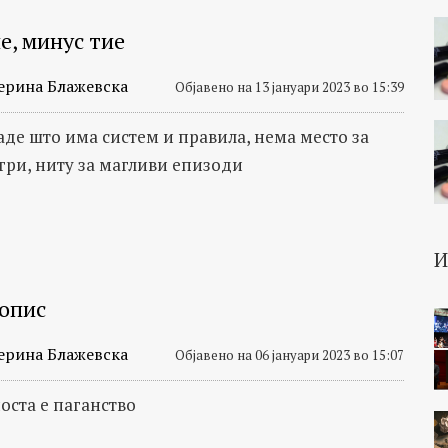
е, минус тие
ерина Блажевска
Објавено на 13 јануари 2023 во 15:39
аде што има систем и правила, нема место за
гри, ниту за магливи епизоди
ропис
ерина Блажевска
Објавено на 06 јануари 2023 во 15:07
оста е паганство