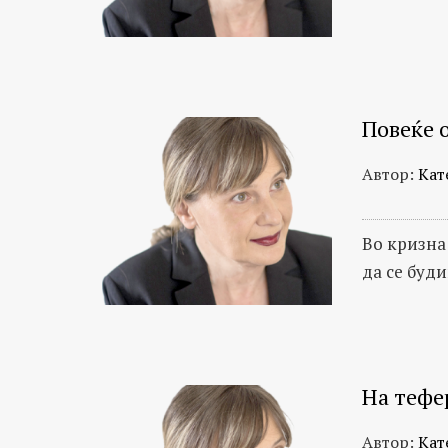
Повеќе 
Автор:
Кат
Во кризна 
да се буди
На тефе
Автор:
Кат