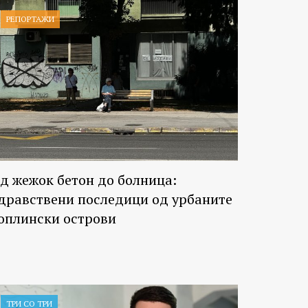
РЕПОРТАЖИ
д жежок бетон до болница:
дравствени последици од урбаните
оплински острови
ТРИ СО ТРИ