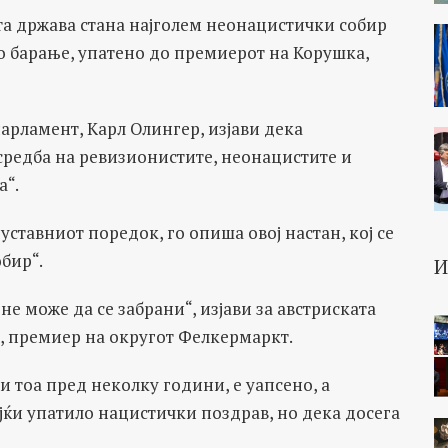
та држава стана најголем неонацистички собир
то барање, упатено до премиерот на Корушка,
арламент, Карл Олингер, изјави дека
 средба на ревизионистите, неонацистите и
а“.
уставниот поредок, го опиша овој настан, кој се
бир“.
не може да се забрани“, изјави за австриската
, премиер на округот Фелкермаркт.
и тоа пред неколку години, е уапсено, а
јќи упатило нацистички поздрав, но дека досега