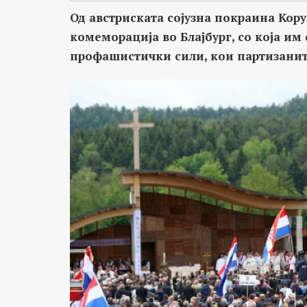
Од австриската сојузна покраина Кору
комеморација во Блајбург, со која им
профашистички сили, кои партизаните