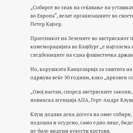
„Собирот во знак на сеќавање на усташка
во Европа“, велат организациите во свое
Петер Кајзер.
Пратеникот на Зелените во австрискиот п
комеморацијата во Блајбург „е најголема
следбениците на една фашистичка држав
Но, корушката Канцеларија за заштита на 
одржува веќе 30 години, како „црковен со
„Овој настан, според австриските закони, 
новинска агенција АПА, Герт-Aндре Kлуш
Kлуш додава дека досега на овие собири, 
подоцна и осудено, само едно лице, биде
не биле видени кукести крстови.