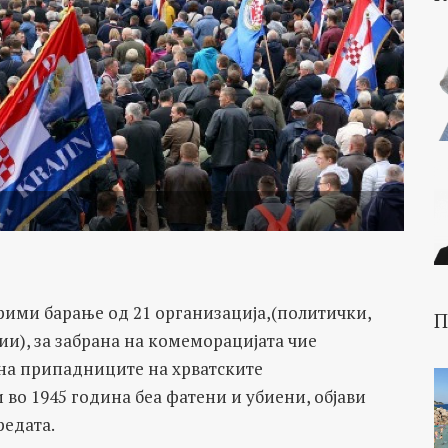
рими барање од 21 организација,(политички,
П
), за забрана на комеморацијата чие
т на припадниците на хрватските
во 1945 година беа фатени и убиени, објави
редата.