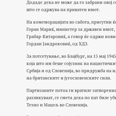
Додаде дека не може да го забрани овој с
што се одржува на приватен имот.
На комеморацијата во сабота, присутни ќ
Горан Мариќ, министер за државен имот,
Грабар-Китаровиќ, а говор ќе одржи нови
Гордан Јандроковиќ, од ХДЗ.
За потсетување, во Блајбург, на 15 мај 19
која што им беше сојузник на нацистички
Србија и од Словенија, во придружба на и
на британските и југословенските сили.
Партизаните потоа ги вратиле затворениц
разликуваат, се смета дека по пат биле у
Тезно и Мацељ во Словенија.