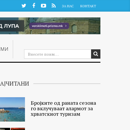
Twitter
Facebook
YouTube
RSS
ЗА НАС
КОНТАКТ
ЕМИ
АЈЧИТАНИ
Бројките од раната сезона
го вклучуваат алармот за
хрватскиот туризам