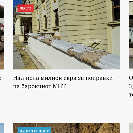
ВЕСТИ
:
Над пола милион евра за поправки
О
на барокниот МНТ
З
т
BALKAN INSIGHT