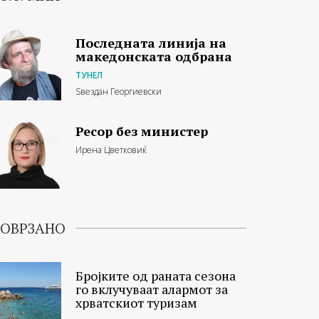
Последната линија на
македонската одбрана
ТУНЕЛ
Ѕвездан Георгиевски
Ресор без министер
Ирена Цветковиќ
ОВРЗАНО
Бројките од раната сезона
го вклучуваат алармот за
хрватскиот туризам