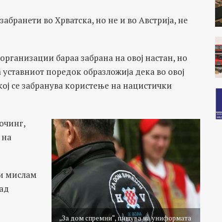
бранети во Хрватска, но не и во Австрија, не
рганизации бараа забрана на овој настан, но
а уставниот поредок образложија дека во овој
 кој се забранува користење на нацистички
очинг,
 на
 и мислам
зад
„За дом спремни“, пишува на униформата