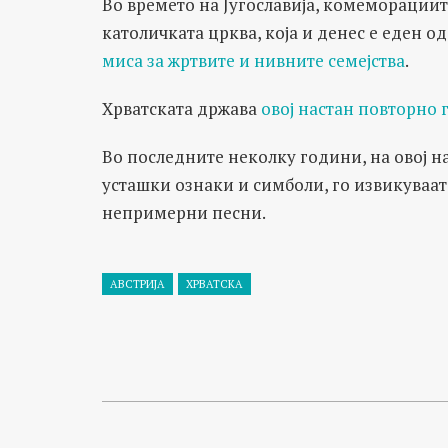
Во времето на Југославија, комеморациит
католичката црква, која и денес е еден од
миса за жртвите и нивните семејства
.
Хрватската држава
овој настан повторно
Во последните неколку години, на овој н
усташки ознаки и симболи, го извикуваат
непримерни песни.
АВСТРИЈА
ХРВАТСКА