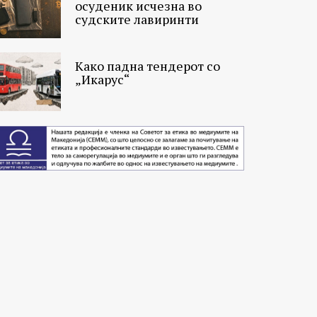
осуденик исчезна во
судските лавиринти
Како падна тендерот со
„Икарус“