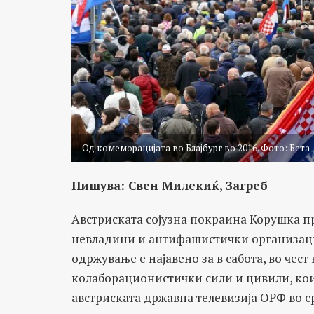
Од комеморацијата во Блајбург во 2016. Фото: Бета
Пишува: Свен Милекиќ, Загреб
Австриската сојузна покраина Корушка п
невладини и антифашистички организации
одржување е најавено за в сабота, во чес
колаборационистички сили и цивили, кои 
австриската државна телевизија ОРФ во с