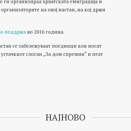
е ги организираа хрватската емиграција и
 организаторите на овој настан, на кој држи
 го поддржа
во 2016 година.
астан се забележуваат поединци кои носат
 устачкиот слоган „За дом спремни“ и пеат
НАЈНОВО