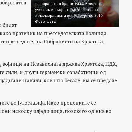
обир, затоа
на поранешен бранител на Хрватска,
учесник во војната во 90-тите, на
комеморацијата во Блајбург во 2016.
Фото: Бета
е бидат
 како пратеник на претседателката Колинда
от претседател на Собранието на Хрватска,
45, војници на Независната држава Хрватска, НДХ,
те сили, и други германски соработници од
лјадници цивили, кои што бегале, им се предале
ите во Југославија. Иако проценките се
биени неколку илјади лица, повеќето од нив во