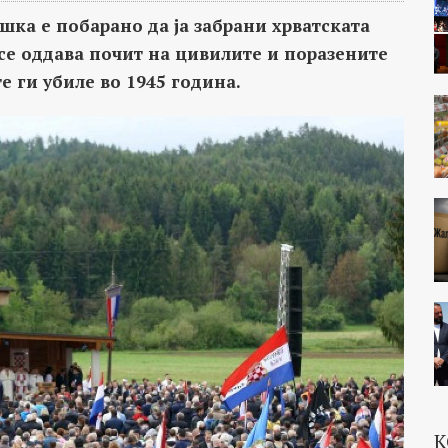
шка е побарано да ја забрани хрватската
 се оддава почит на цивилите и поразените
 ги убиле во 1945 година.
К