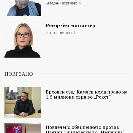
Ѕвездан Георгиевски
Ресор без министер
Ирена Цветковиќ
ПОВРЗАНО
Врховен суд: Камчев нема право на
1,5 милиони евра во „Рекет“
Повлечено обвинението против
Цветан Панделески во „Империја“