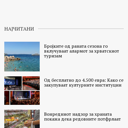
НАЈЧИТАНИ
Бројките од раната сезона го
вклучуваат алармот за хрватскиот
туризам
Од бесплатно до 4.500 евра: Како се
закупуваат културните институции
Вонредниот надзор за храната
покажа дека редовните потфрлаат