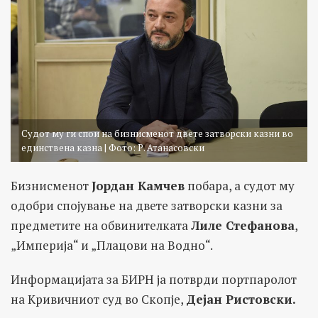
Судот му ги спои на бизнисменот двете затворски казни во
единствена казна | Фото: Р. Атанасовски
Бизнисменот
Јордан Камчев
побара, а судот му
одобри спојување на двете затворски казни за
предметите на обвинителката
Лиле Стефанова
,
„Империја“ и „Плацови на Водно“.
Информацијата за БИРН ја потврди портпаролот
на Кривичниот суд во Скопје,
Дејан Ристовски.