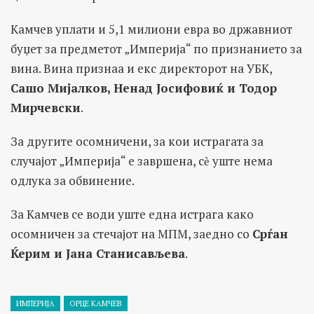
Камчев уплати и 5,1 милиони евра во државниот
буџет за предметот „Империја“ по признанието за
вина. Вина признаа и екс директорот на УБК,
Сашо Мијалков, Ненад Јосифовиќ и Тодор
Мирчевски
.
За другите осомничени, за кои истрагата за
случајот „Империја“ е завршена, сѐ уште нема
одлука за обвинение.
За Камчев се води уште една истрага како
осомничен за стечајот на МПМ, заедно со
Срѓан
Ќерим и Јана Станисављева
.
ИМПЕРИЈА
ОРЦЕ КАМЧЕВ