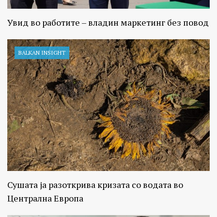
Увид во работите – владин маркетинг без повод
BALKAN INSIGHT
Сушата ја разоткрива кризата со водата во
Централна Европа