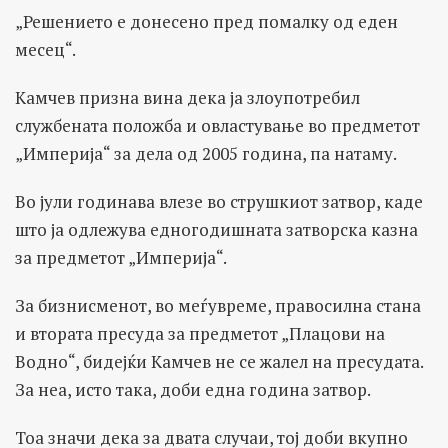
„Решението е донесено пред помалку од еден
месец“.
Камчев призна вина дека ја злоупотребил
службената положба и овластување во предметот
„Империја“ за дела од 2005 година, па натаму.
Во јули годинава влезе во струшкиот затвор, каде
што ја одлежува едногодишната затворска казна
за предметот „Империја“.
За бизнисменот, во меѓувреме, правосилна стана
и втората пресуда за предметот „Плацови на
Водно“, бидејќи Камчев не се жалел на пресудата.
За неа, исто така, доби една година затвор.
Тоа значи дека за двата случаи, тој доби вкупно