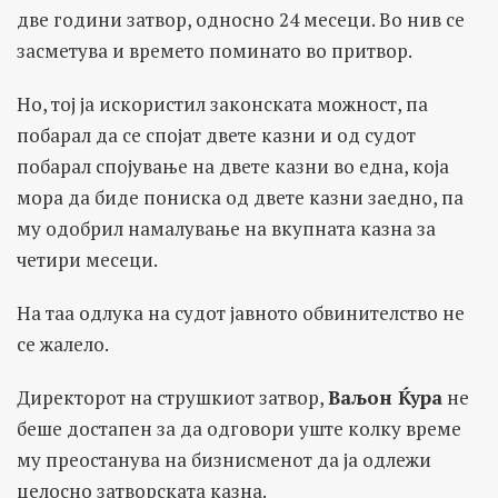
две години затвор, односно 24 месеци. Во нив се
засметува и времето поминато во притвор.
Но, тој ја искористил законската можност, па
побарал да се спојат двете казни и од судот
побарал спојување на двете казни во една, која
мора да биде пониска од двете казни заедно, па
му одобрил намалување на вкупната казна за
четири месеци.
На таа одлука на судот јавното обвинителство не
се жалело.
Директорот на струшкиот затвор,
Ваљон Ќура
не
беше достапен за да одговори уште колку време
му преостанува на бизнисменот да ја одлежи
целосно затворската казна.