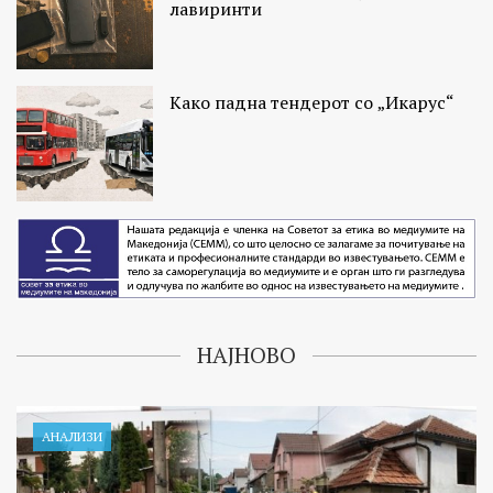
лавиринти
Како падна тендерот со „Икарус“
НАЈНОВО
АНАЛИЗИ