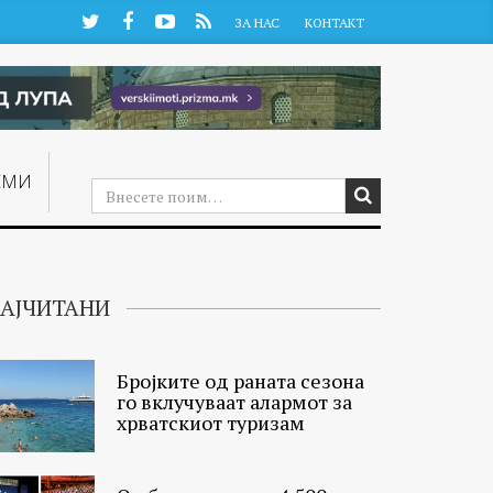
Twitter
Facebook
YouTube
RSS
ЗА НАС
КОНТАКТ
ЕМИ
АЈЧИТАНИ
Бројките од раната сезона
го вклучуваат алармот за
хрватскиот туризам