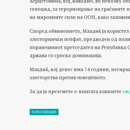
Херцеговина, кој, наводно, во неколку оп
геноцид, за тероризирање на граѓаните 
на мировните сили на ООН, како заложни
Според обвинението, Младиќ ја користел
злосторнички потфат, предводен од поли
поранешниот претседател на Република С
држава со српска доминација.
Младиќ, кој денес има 74 години, негира
злосторства против човештвото.
За да ја преземете е-книгата кликнете
ов
РАТКО МЛАДИЌ