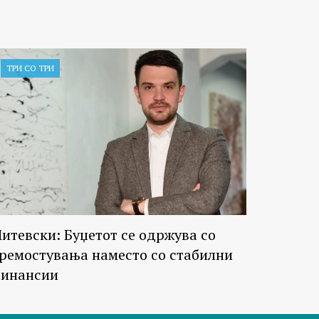
ТРИ СО ТРИ
итевски: Буџетот се одржува со
ремостувања наместо со стабилни
инансии