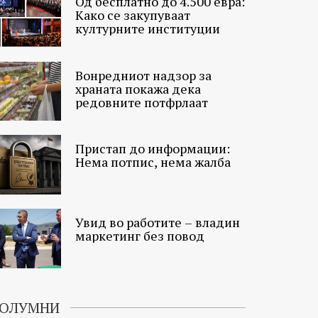
Од бесплатно до 4.500 евра:
Како се закупуваат
културните институции
Вонредниот надзор за
храната покажа дека
редовните потфрлаат
Пристап до информации:
Нема потпис, нема жалба
Увид во работите – владин
маркетинг без повод
ОЛУМНИ