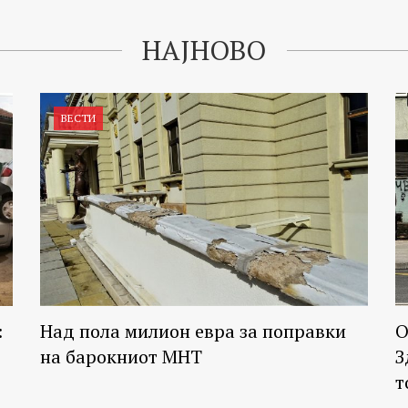
НАЈНОВО
ВЕСТИ
:
Над пола милион евра за поправки
О
на барокниот МНТ
З
т