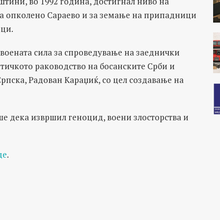
штини, во 1992 година, достигнал ниво на
на опколено Сараево и за земање на припадници
ци.
 воената сила за спроведување на заеднички
тичкото раководство на босанските Срби и
рпска, Радован Караџиќ, со цел создавање на
ше дека извршил геноцид, воени злосторства и
де
.