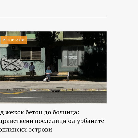
РЕПОРТАЖИ
д жежок бетон до болница:
дравствени последици од урбаните
оплински острови