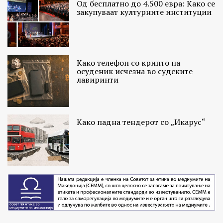
Од бесплатно до 4.500 евра: Како се
закупуваат културните институции
Како телефон со крипто на
осуденик исчезна во судските
лавиринти
Како падна тендерот со „Икарус“