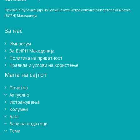
Призма е публикација на Балканската истражувачка репортерска мрежа
(БИРН) Македонија
За нас
Импресум
Зa БИРН Македонија
Политика на приватност
Правила и услови на користење
Мапа на сајтот
Почетна
Актуелно
Истражувањa
Колумни
Блог
Бази на податоци
Теми