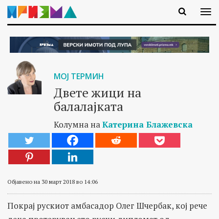
МОЈ ТЕРМИН
Двете жици на
балалајката
Колумна на
Катерина Блажевска
Објавено на 30 март 2018 во 14:06
Покрај рускиот амбасадор Олег Шчербак, кој рече