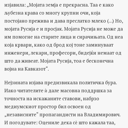
изјавила: „Мојата земја е прекрасна. Таа е како
љубезна крава со многу крупни очи, која
постојано прежива и дава преслатко млеко (…) Но,
мојата Русија е и просјак. Mojaта Русија не може да
им помогне на старите лица и сирачињата. Од неа
која крвари, како од брод кој тоне заминуваат
инженери, лекари, професори, бидејќи немаат од
што да живеат. Mojaта Русија, тоа е бесконечна
војна на Kaвказот“.
Нејзината изјава предизвикала политичка бура.
Иако читателите ѝ дале масовна поддршка за
точноста на искажаните ставови, набрзо
медиумскиот простор бил освоен од
„независните“ пропагандисти на Владимирович.
И погодувате: Оцениле дека сѐ што кажала таа,