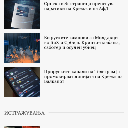
Српска веб-страница пренесува
наративи на Кремљ и на АфД
Во руските кампови за Молдавци
во БиХ и Србија: Крипто-плаќања,
саботер и осуден убиец
Проруските канали на Телеграм ја
промовираат линијата на Кремљ на
Балканот
ИСТРАЖУВАЊА