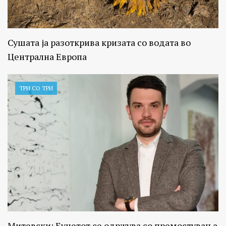
Сушата ја разоткрива кризата со водата во
Централна Европа
ТРИ СО ТРИ
Митевски: Буџетот се одржува со премостувања