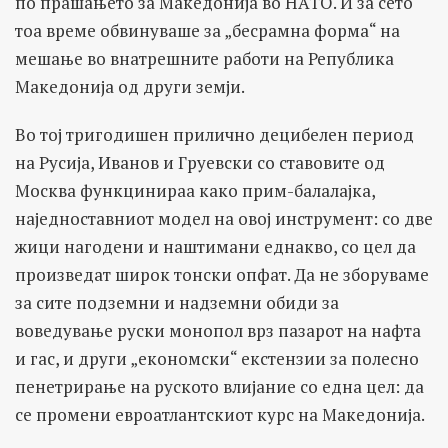
по прашањето за Македонија во НАТО. И за сето
тоа време обвинуваше за „бесрамна форма“ на
мешање во внатрешните работи на Република
Македонија од други земји.
Во тој тригодишен прилично децибелен период
на Русија, Иванов и Груевски со ставовите од
Москва функцинираа како прим-балалајка,
наједноставниот модел на овој инструмент: со две
жици нагодени и наштимани еднакво, со цел да
произведат широк тонски опфат. Да не зборуваме
за сите подземни и надземни обиди за
воведување руски монопол врз пазарот на нафта
и гас, и други „економски“ екстензии за полесно
пенетрирање на руското влијание со една цел: да
се промени евроатлантскиот курс на Македонија.