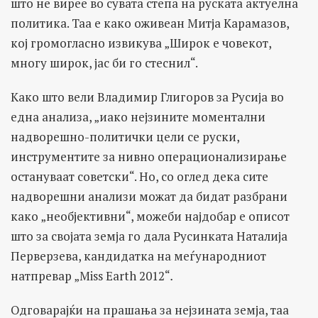
што не вирее во сувата степа на руската актуелна
политика. Таа е како оживеан Митја Карамазов,
кој громогласно извикува „Широк е човекот,
многу широк, јас би го стеснил“.
Како што вели Владимир Глигоров за Русија во
една анализа, „иако нејзините моментални
надворешно-политички цели се руски,
инструментите за нивно операционализирање
oстануваат советски“. Но, со оглед дека сите
надворешни анализи можат да бидат разбрани
како „необјективни“, можеби најдобар е описот
што за својата земја го дала Русинката Наталија
Перверзева, кандидатка на меѓународниот
натпревар „Miss Earth 2012“
.
Одговарајќи на прашања за нејзината земја, таа