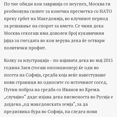
По тие обиди кои завршија со неуспех, Москва ги
реобновува силите за конечна пресметка со НАТО
преку грбот на Македонија, во клучниот период
за решавање на спорот за името. Се чини дека
Москва секогаш има доволен број кукавичини
јајца за гнездата во кои верува дека ќе оствари
политички профит.
Колку за илустрација – по најавата дека во мај 2015
година Заев (тогаш опозиционер) ќе оди во
посета на Софија, средба која веќе навестуваше
нови страници во односите со источниот сосед,
Путин побрза на средба со Иванов во Кремљ
„случајно“ даде изјава дека писменоста во Русија е
дојдена „од македонската земја“, за да
предизвика бура во Софија, па следеа нови