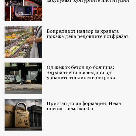
закупуваат културните институции
Вонредниот надзор за храната
покажа дека редовните потфрлаат
Од жежок бетон до болница:
Здравствени последици од
урбаните топлински острови
Пристап до информации: Нема
потпис, нема жалба