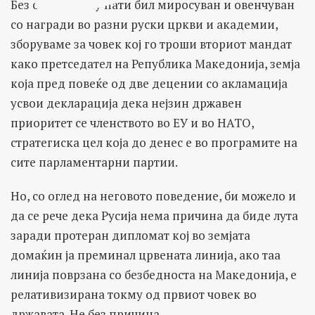
Без оглед колку пати бил миросуван и овенчуван
со награди во разни руски цркви и академии,
зборуваме за човек кој го троши вториот мандат
како претседател на Република Македонија, земја
која пред повеќе од две децении со акламација
усвои декларација дека нејзин државен
приоритет се членството во ЕУ и во НАТО,
стратегиска цел која до денес е во програмите на
сите парламентарни партии.
Но, со оглед на неговото поведение, би можело и
да се рече дека Русија нема причина да биде лута
заради протеран дипломат кој во земјата
домаќин ја преминал црвената линија, ако таа
линија поврзана со безбедноста на Македонија, е
релативизирана токму од првиот човек во
државата. Не без причина.