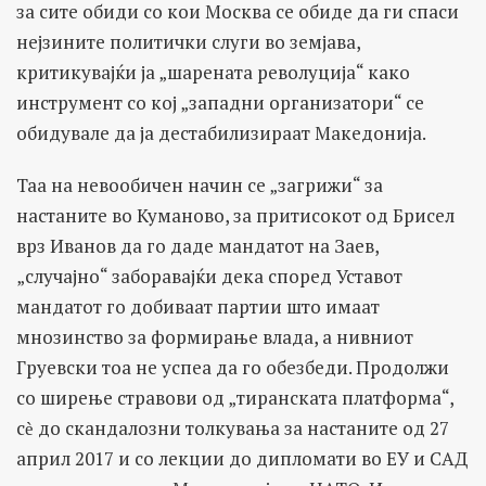
за сите обиди со кои Москва се обиде да ги спаси
нејзините политички слуги во земјава,
критикувајќи ја „шарената револуција“ како
инструмент со кој „западни организатори“ се
обидувале да ја дестабилизираат Македонија.
Таа на невообичен начин се „загрижи“ за
настаните во Куманово, за притисокот од Брисел
врз Иванов да го даде мандатот на Заев,
„случајно“ заборавајќи дека според Уставот
мандатот го добиваат партии што имаат
мнозинство за формирање влада, а нивниот
Груевски тоа не успеа да го обезбеди. Продолжи
со ширење стравови од „тиранската платформа“,
сѐ до скандалозни толкувања за настаните од 27
април 2017 и со лекции до дипломати во ЕУ и САД