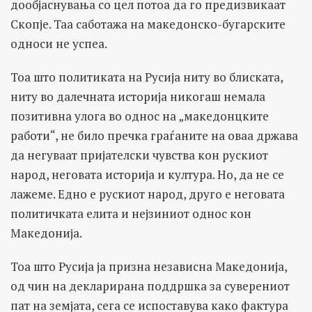
дообјаснувања со цел потоа да го предизвикаат
Скопје. Таа саботажа на македонско-бугарските
односи не успеа.
Тоа што политиката на Русија ниту во блиската,
ниту во далечната историја никогаш немала
позитивна улога во однос на „македонцките
работи“, не било пречка граѓаните на оваа држава
да негуваат пријателски чувства кон рускиот
народ, неговата историја и култура. Но, да не се
лажеме. Едно е рускиот народ, друго е неговата
политичката елита и нејзиниот однос кон
Македонија.
Тоа што Русија ја призна независна Македонија,
од чин на декларирана поддршка за суверениот
пат на земјата, сега се испоставува како фактура