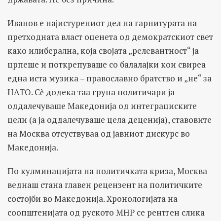
Иванов е најистурениот дел на гарнитурата на
претходната власт оценета од демократскиот свет
како илиберална, која својата „релевантност“ ја
црпеше и поткрепуваше со балалајки кои свиреа
една иста музика – православно братство и „не“ за
НАТО. Сѐ додека таа група политичари ја
оддалечуваше Македонија од интеграциските
цели (а ја оддалечуваше цела деценија), ставовите
на Москва отсуствуваа од јавниот дискурс во
Македонија.
По кулминацијата на политичката криза, Москва
веднаш стана главен рецензент на политичките
состојби во Македонија. Хронологијата на
соопштенијата од руското МНР се рентген слика