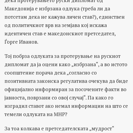
дека протерувањето руски дипломат од
Македонија е избрзана одлука (треба ли да
потсетам дека не кажува личен став?), единствен
од политичкиот врв на земјава кој искажа
идентичен став е македонскиот претседател,
Ѓорге Иванов.
Тој побрза одлуката за протерување на рускиот
дипломат да ја оцени како „избрзана“, а во истото
соопштение порача дека „согласно со
позитивната законска регулатива очекува да биде
официјално информиран за посочените факти во
јавноста, поврзани со овој случај“. Па како го
изградил ставот ако немал информации на што се
темели одлуката на МНР?
За тоа колкава е претседателската „мудрост“