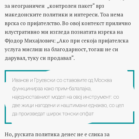
за неограничен „контролен пакет“ врз
македонските политики и интереси. Тоа нема
врска со пријателство. Во овој контекст прилично
илустративно ми изгледа познатата изрека на
Фјодор Михајлович: „Aко при секоја пријателска
услуга мислиш нa благодарност, тогаш не си
дарувал, туку си продавал“.
Иванов и Груевски со ставовите од Москва
функцинираа како прим-балалајка,
наједноставниот модел на овој инструмент: со
две жици нагодени и наштимани еднакво, со цел
да произведат широк тонски опфат
Но, руската политика денес не е слика за