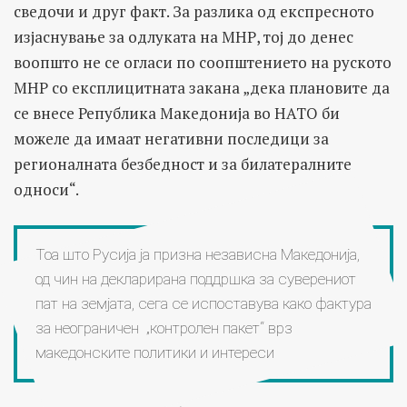
сведочи и друг факт. За разлика од експресното
изјаснување за одлуката на МНР, тој до денес
воопшто не се огласи по соопштението на руското
МНР со експлицитната закана „дека плановите да
се внесе Република Македонија во НАТО би
можеле да имаат негативни последици за
регионалната безбедност и за билатералните
односи“.
Тоа што Русија ја призна независна Македонија,
од чин на декларирана поддршка за суверениот
пат на земјата, сега се испоставува како фактура
за неограничен „контролен пакет“ врз
македонските политики и интереси