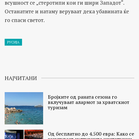
всушност се „стеротипи кои ги шири Западот“.
Останатите и натаму веруваат дека убавината ќе
го спаси светот.
РУСИЈА
НАЈЧИТАНИ
Бројките од раната сезона го
вклучуваат алармот за хрватскиот
туризам
Од бесплатно до 4.500 евра: Како се