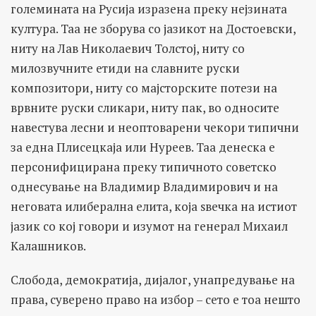
големината на Русија изразена преку нејзината
култура. Таа не зборува со јазикот на Достоевски,
ниту на Лав Николаевич Толстој, ниту со
милозвучните етиди на славните руски
композитори, ниту со мајсторските потези на
врвните руски сликари, ниту пак, во односите
навестува лесни и неоптоварени чекори типични
за една Плисецкаја или Нуреев. Таа денеска е
персонифицирана преку типичното советско
однесување на Владимир Владимирович и на
неговата илиберална елита, која ѕвечка на истиот
јазик со кој говори и изумот на генерал Михаил
Калашников.
Слобода, демократија, дијалог, унапредување на
права, суверено право на избор – сето е тоа нешто