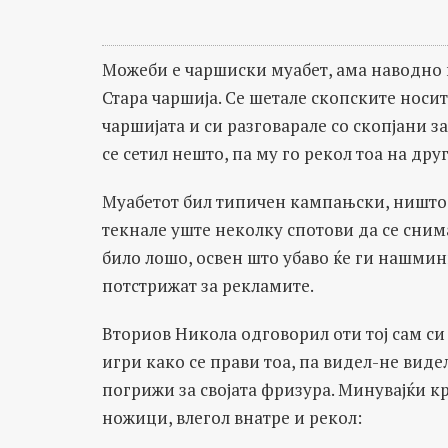
Можеби е чаршиски муабет, ама наводно 
Стара чаршија. Се шетале скопските нос
чаршијата и си разговарале со скопјани 
се сетил нешто, па му го рекол тоа на дру
Муабетот бил типичен кампањски, ништо з
текнале уште неколку спотови да се снима
било лошо, освен што убаво ќе ги нашминк
потстрижат за рекламите.
Вториов Никола одговорил оти тој сам си
игри како се прави тоа, па видел-не виде
погрижи за својата фризура. Минувајќи кр
ножици, влегол внатре и рекол: