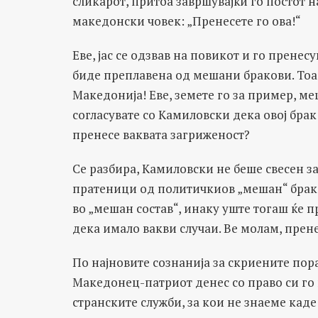
сликарот, притоа завршувајќи го постот 
македонски човек: „Пренесете го ова!“
Еве, јас се одзвав на повикот и го прене
биде преплавена од мешани бракови. Тоа
Македонија! Еве, земете го за пример, 
согласувате со Камиловски дека овој брак
пренесе ваквата загриженост?
Се разбира, Камиловски не беше свесен з
пратеници од политичкиов „мешан“ брак 
во „мешан состав“, инаку уште тогаш ќе 
дека имало вакви случаи. Ве молам, прене
По најновите сознанија за скриените пор
Македонец-патриот денес со право си го
странските служби, за кои не знаеме кад