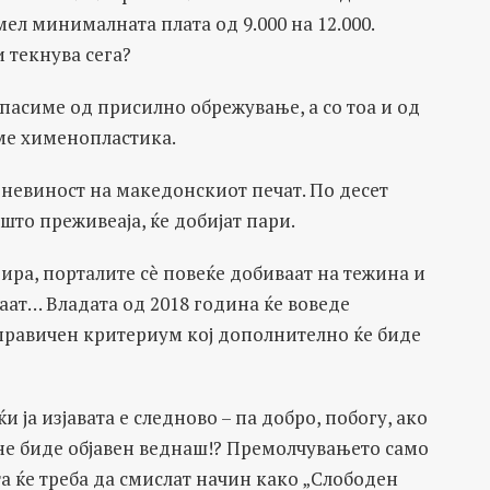
мел минималната плата од 9.000 на 12.000.
и текнува сега?
пасиме од присилно обрежување, а со тоа и од
еме хименопластика.
а невиност на македонскиот печат. По десет
што преживеаја, ќе добијат пари.
ра, порталите сè повеќе добиваат на тежина и
аат… Владата од 2018 година ќе воведе
правичен критериум кој дополнително ќе биде
и ја изјавата е следново – па добро, побогу, ако
не биде објавен веднаш!? Премолчувањето само
а ќе треба да смислат начин како „Слободен