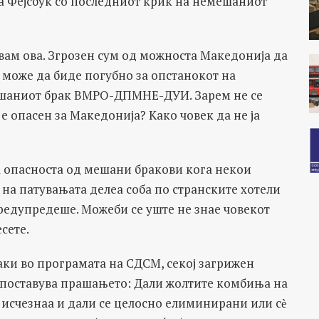
на Фејсбук со последниот крик на немешаниот
сувам ова. Згрозен сум од можноста Македонија да
 може да биде погубно за опстанокот на
мешаниот брак ВМРО-ДПМНЕ-ДУИ. Зарем не се
 е опасен за Македонија? Како човек да не ја
а опасноста од мешани бракови кога некои
на патувањата делеа соба по странските хотели
предупредеше. Можеби се уште не знае човекот
сете.
аки во програмата на СДСМ, секој загрижен
 поставува прашањето: Дали жолтите комбиња на
е исчезнаа и дали се целосно елиминирани или сѐ