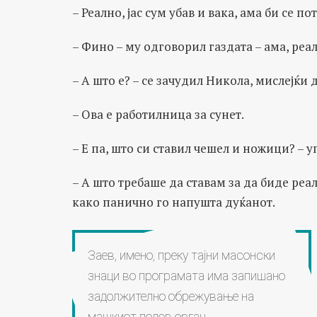
– Реално, јас сум убав и вака, ама би се п
– Фино – му одговорил газдата – ама, реал
– А што е? – се зачудил Никола, мислејќи 
– Ова е работилница за сунет.
– Е па, што си ставил чешел и ножици? – 
– А што требаше да ставам за да биде реа
како панично го напушта дуќанот.
Заев, имено, преку тајни масонски
знаци во програмата има запишано
задолжително обрежување на
машкиот полов орган