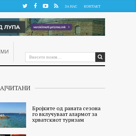
Twitter
Facebook
YouTube
RSS
ЗА НАС
КОНТАКТ
ЕМИ
АЈЧИТАНИ
Бројките од раната сезона
го вклучуваат алармот за
хрватскиот туризам