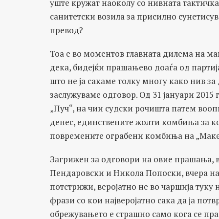
уште кружат наоколу со нивната тактичка
санитетски возила за присилно сунетисув
превод?
Тоа е во моментов главната дилема на 
дека, бидејќи прашањево доаѓа од партија
што не ја сакаме толку многу како нив за
заслужуваме одговор. Од 31 јануари 2015 
„Пуч“, на чии судски рочишта патем воопш
денес, единствените жолти комбиња за ко
повремените ограбени комбиња на „Мак
Загрижен за одговори на овие прашања, в
Пендаровски и Никола Попоски, вчера на 
потстрижи, веројатно не во чаршија туку
фрази со кои најверојатно сака да ја пот
обрежувањето е страшно само кога се прав