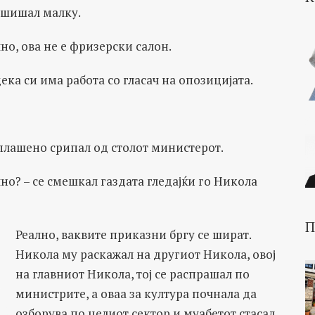
отшишал малку.
но, ова не е фризерски салон.
дека си има работа со гласач на опозицијата.
уплашено срипал од столот министерот.
лно? – се смешкал газдата гледајќи го Никола
П
Реално, ваквите приказни бргу се шират.
Никола му раскажал на другиот Никола, овој
на главниот Никола, тој се распрашал по
министрите, а оваа за култура почнала да
озборува по целиот сектор и муабетот стасал