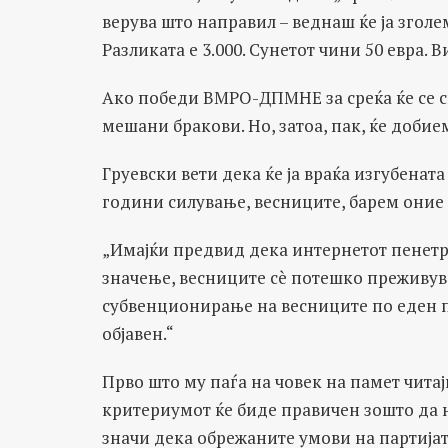
верува што направил – веднаш ќе ја зголе
Разликата е 3.000. Сунетот чини 50 евра. В
Ако победи ВМРО-ДПМНЕ за среќа ќе се с
мешани бракови. Но, затоа, пак, ќе доби
Груевски вети дека ќе ја враќа изгубенат
години силување, весниците, барем оние 
„Имајќи предвид дека интернетот пенетри
значење, весниците сè потешко преживув
субвенционирање на весниците по еден 
објавен.“
Прво што му паѓа на човек на памет читајќ
критериумот ќе биде правичен зошто да 
значи дека обрежаните умови на партијат