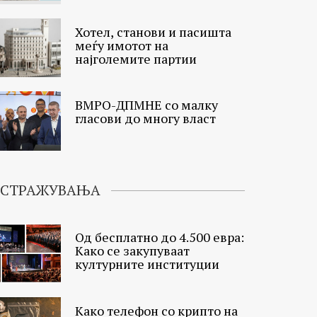
Хотел, станови и пасишта
меѓу имотот на
најголемите партии
ВМРО-ДПМНЕ со малку
гласови до многу власт
ИСТРАЖУВАЊА
Од бесплатно до 4.500 евра:
Како се закупуваат
културните институции
Како телефон со крипто на