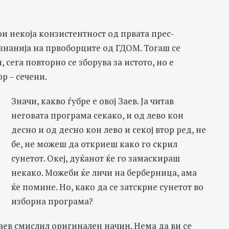
ои некоја конзистентност од првата прес-
знанија на првоборците од ГДОМ. Тогаш се
 сега повторно се зборува за истото, но е
р – сечени.
Значи, какво ѓубре е овој Заев. Ја читав
неговата програма секако, и од лево кон
десно и од десно кон лево и секој втор ред, не
бе, не можеш да откриеш како го скрил
сунетот. Океј, дуќанот ќе го замаскираш
некако. Можеби ќе личи на берберница, ама
ќе помине. Но, како да се затскрие сунетот во
изборна програма?
Заев смислил оригинален начин. Нема да ви се