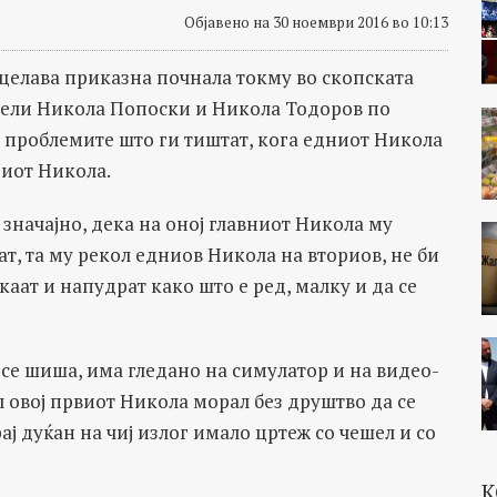
Објавено на 30 ноември 2016 во 10:13
целава приказна почнала токму во скопската
ители Никола Попоски и Никола Тодоров по
за проблемите што ги тиштат, кога едниот Никола
гиот Никола.
начајно, дека на оној главниот Никола му
т, та му рекол едниов Никола на вториов, не би
аат и напудрат како што е ред, малку и да се
 се шиша, има гледано на симулатор и на видео-
л овој првиот Никола морал без друштво да се
ај дуќан на чиј излог имало цртеж со чешел и со
К