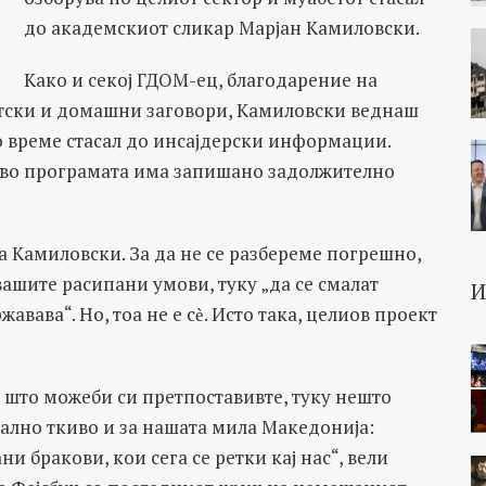
до академскиот сликар Марјан Камиловски.
Како и секој ГДОМ-ец, благодарение на
етски и домашни заговори, Камиловски веднаш
о време стасал до инсајдерски информации.
и во програмата има запишано задолжително
а Камиловски. За да не се разбереме погрешно,
вашите расипани умови, туку „да се смалат
вава“. Но, тоа не е сѐ. Исто така, целиов проект
о што можеби си претпоставивте, туку нешто
лно ткиво и за нашата мила Македонија:
ни бракови, кои сега се ретки кај нас“, вели