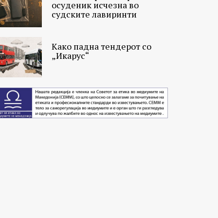
осуденик исчезна во
судските лавиринти
Како падна тендерот со
„Икарус“