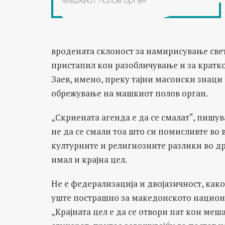
вродената склоност за намирисување св
пристапил кон разобличување и за кратк
Заев, имено, преку тајни масонски знац
обрежување на машкиот полов орган.
„Скриената агенда е да се смалат“, пишув
не да се смали тоа што си помисливте во 
културните и религиозните разлики во држа
имал и крајна цел.
Не е федерализација и двојазичност, как
уште пострашно за македонското национа
„Крајната цел е да се отвори пат кон меша