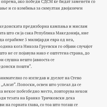
 опрема, ако победи СДСМ ќе бидат заменети со
ање и со комбиња за симултан двојазичен
македонската предизборна кампања и мислам
та што си ја сака Република Македонија, ние
 да ограбиме 5 милијарди евра од неа,
година кога Никола Груевски го објави случајот
то не се појавува иако е оштетена страна, до
и слушна нешто јавноста се
едонски пошти“.
нимателно го изгледав и дуелот на Стево
„Алсат“. Попоски, освен што успеал да се
 на некое побезбедно место, повторува некои
врди тезата на Бранко Тричковски дека
и на горната глава, со тоа што тогаш се