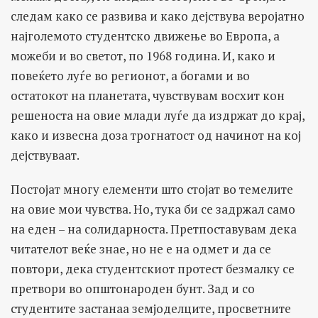
следам како се развива и како дејствува веројатно
најголемото студентско движење во Европа, а
можеби и во светот, по 1968 година. И, како и
повеќето луѓе во регионот, а богами и во
остатокот на планетата, чувствувам восхит кон
решеноста на овие млади луѓе да издржат до крај,
како и извесна доза трогнатост од начинот на кој
дејствуваат.
Постојат многу елементи што стојат во темелите
на овие мои чувства. Но, тука би се задржал само
на еден – на солидарноста. Претпоставувам дека
читателот веќе знае, но не е на одмет и да се
повтори, дека студентскиот протест безмалку се
претвори во општонароден бунт. Зад и со
студентите застанаа земјоделците, просветните