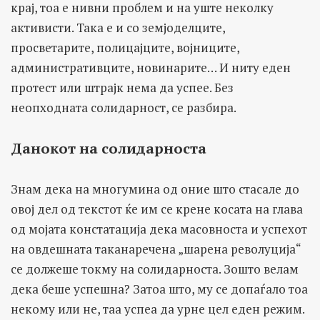
крај, тоа е нивни проблем и на уште неколку
активисти. Така е и со земјоделците,
просветарите, полицајците, војниците,
административците, новинарите… И ниту еден
протест или штрајк нема да успее. Без
неопходната солидарност, се разбира.
Данокот на солидарноста
Знам дека на многумина од оние што стасале до
овој дел од текстот ќе им се крене косата на глава
од мојата констатација дека масовноста и успехот
на овдешната таканаречена „шарена револуција“
се должеше токму на солидарноста. Зошто велам
дека беше успешна? Затоа што, му се допаѓало тоа
некому или не, таа успеа да урне цел еден режим.