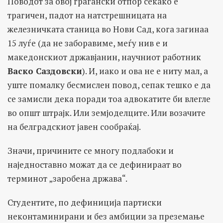
Поводот за овој граѓански отпор секако е
трагичен, падот на натстрешницата на
железничката станица во Нови Сад, кога загинаа
15 луѓе (да не заборавиме, меѓу нив е и
македонскиот државјанин, научниот работник
Васко Саздовски
). И, иако и ова не е ниту мал, а
уште помалку бесмислен повод, сепак тешко е да
се замисли дека поради тоа адвокатите би влегле
во општ штрајк. Или земјоделците. Или возачите
на белградскиот јавен сообраќај.
Значи, причините се многу подлабоки и
наједноставно можат да се дефинираат во
терминот „заробена држава“.
Студентите, по дефиниција партиски
неконтаминирани и без амбиции за преземање