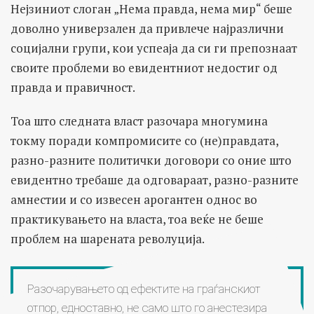
Нејзиниот слоган „Нема правда, нема мир“ беше
доволно универзален да привлече најразлични
социјални групи, кои успеаја да си ги препознаат
своите проблеми во евидентниот недостиг од
правда и правичност.
Тоа што следната власт разочара многумина
токму поради компромисите со (не)правдата,
разно-разните политички договори со оние што
евидентно требаше да одговараат, разно-разните
амнестии и со извесен арогантен однос во
практикувањето на власта, тоа веќе не беше
проблем на шарената револуција.
Разочарувањето од ефектите на граѓанскиот
отпор, едноставно, не само што го анестезира