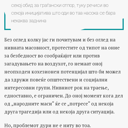
секој обид за граѓански отпор, туку речиси во
секоја иницијатива што оди во таа насока се бара
некаква заднина
Без оглед колку јас ги почитувам и без оглед на
нивната масовност, протестите од типот на оние
за безбедност во сообраќајот или против
загадувањето на воздухот, го немаат оној
неопходен кохезионен потенцијал што би можел
да здружи повеќе општествени и социјални
интересовни групи. Нивниот рок на траење,
едноставно, е ограничен. До оној момент кога дел
од „народните маси“ ќе се „потресе“ од некоја
друга трагедија или од некоја друга ситуација.
Но, проблемот дури не е ниту во тоа.