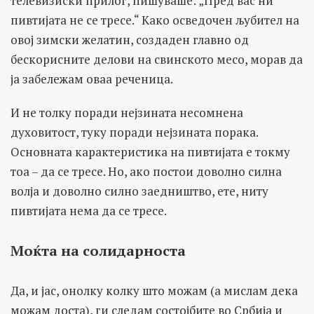
телевизиски прилог, пишуваше: „Пред вас ни
пивтијата не се тресе.“ Како осведочен љубител на
овој зимски желатин, создаден главно од
бескорисните делови на свинското месо, морав да
ја забележам оваа реченица.
И не толку поради нејзината несомнена
духовитост, туку поради нејзината порака.
Основната карактеристика на пивтијата е токму
тоа – да се тресе. Но, ако постои доволно силна
волја и доволно силно заедништво, ете, ниту
пивтијата нема да се тресе.
Моќта на солидарноста
Да, и јас, онолку колку што можам (а мислам дека
можам доста), ги следам состојбите во Србија и