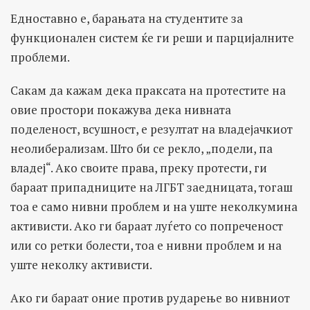
Едноставно е, барањата на студентите за
функционален систем ќе ги реши и парцијалните
проблеми.
Сакам да кажам дека праксата на протестите на
овие простори покажува дека нивната
поделеност, всушност, е резултат на владејачкиот
неолиберализам. Што би се рекло, „подели, па
владеј“. Ако своите права, преку протести, ги
бараат припадниците на ЛГБТ заедницата, тогаш
тоа е само нивни проблем и на уште неколкумина
активисти. Ако ги бараат луѓето со попреченост
или со ретки болести, тоа е нивни проблем и на
уште неколку активисти.
Ако ги бараат оние против рударење во нивниот