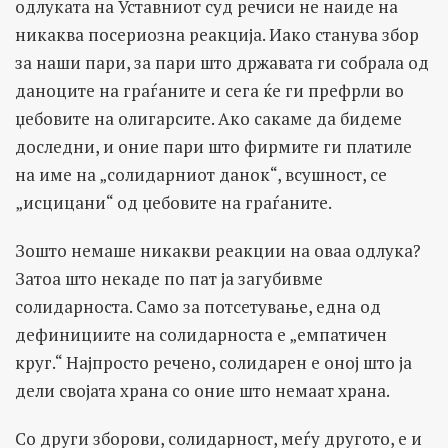
одлуката на Уставниот суд речиси не наиде на
никаква посериозна реакција. Иако станува збор
за наши пари, за пари што државата ги собрала од
даноците на граѓаните и сега ќе ги префрли во
џебовите на олигарсите. Ако сакаме да бидеме
доследни, и оние пари што фирмите ги платиле
на име на „солидарниот данок“, всушност, се
„исцицани“ од џебовите на граѓаните.
Зошто немаше никакви реакции на оваа одлука?
Затоа што некаде по пат ја загубивме
солидарноста. Само за потсетување, една од
дефинициите на солидарноста е „емпатичен
круг.“ Најпросто речено, солидарен е оној што ја
дели својата храна со оние што немаат храна.
Со други зборови, солидарност, меѓу другото, е и