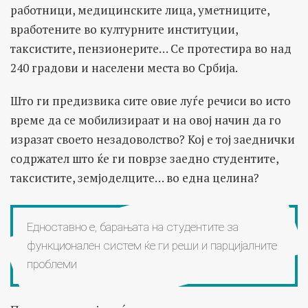
работници, медицинските лица, уметниците,
вработените во културните институции,
таксистите, пензионерите… Се протестира во над
240 градови и населени места во Србија.
Што ги предизвика сите овие луѓе речиси во исто
време да се мобилизираат и на овој начин да го
изразат своето незадоволство? Кој е тој заеднички
содржател што ќе ги поврзе заедно студентите,
таксистите, земјоделците… во една целина?
Едноставно е, барањата на студентите за
функционален систем ќе ги реши и парцијалните
проблеми