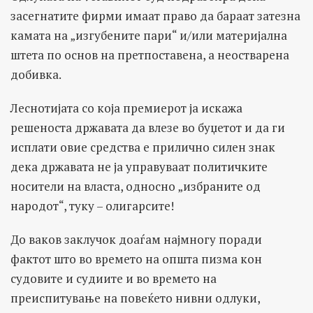
засегнатите фирми имаат право да бараат затезна
камата на „изгубените пари“ и/или материјална
штета по основ на претпоставена, а неостварена
добивка.
Леснотијата со која премиерот ја искажа
решеноста државата да влезе во буџетот и да ги
исплати овие средства е прилично силен знак
дека државата не ја управуваат политичките
носители на власта, односно „избраните од
народот“, туку – олигарсите!
До ваков заклучок доаѓам најмногу поради
фактот што во времето на општа пизма кон
судовите и судиите и во времето на
преиспитување на повеќето нивни одлуки,