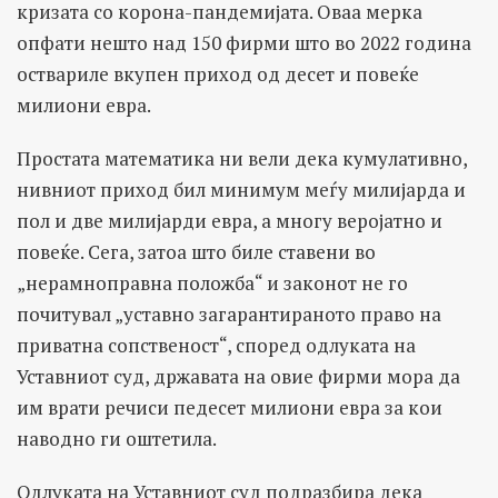
кризата со корона-пандемијата. Оваа мерка
опфати нешто над 150 фирми што во 2022 година
оствариле вкупен приход од десет и повеќе
милиони евра.
Простата математика ни вели дека кумулативно,
нивниот приход бил минимум меѓу милијарда и
пол и две милијарди евра, а многу веројатно и
повеќе. Сега, затоа што биле ставени во
„нерамноправна положба“ и законот не го
почитувал „уставно загарантираното право на
приватна сопственост“, според одлуката на
Уставниот суд, државата на овие фирми мора да
им врати речиси педесет милиони евра за кои
наводно ги оштетила.
Одлуката на Уставниот суд подразбира дека