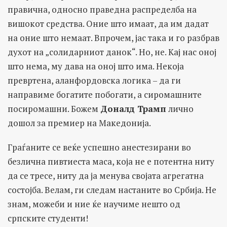
правична, односно праведна распределба на
вишокот средства. Оние што имаат, да им дадат
на оние што немаат. Впрочем, јас така и го разбрав
духот на „солидарниот данок“. Но, не. Кај нас оној
што нема, му дава на оној што има. Некоја
превртена, аланфордовска логика – да ги
направиме богатите побогати, а сиромашните
посиромашни. Божем
Доналд Трамп
лично
дошол за премиер на Македонија.
Граѓаните се веќе успешно анестезирани во
безлична пивтиеста маса, која не е потентна ниту
да се тресе, ниту да ја менува својата агрегатна
состојба. Велам, ги следам настаните во Србија. Не
знам, можеби и ние ќе научиме нешто од
српските студенти!