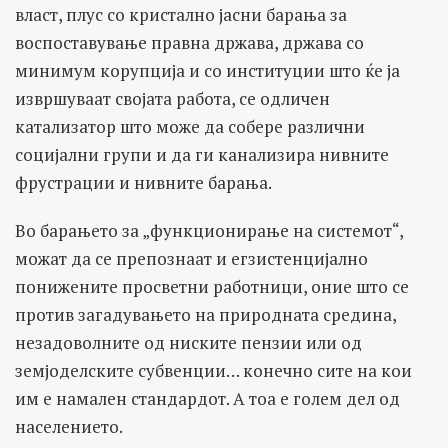
власт, плус со кристално јасни барања за
воспоставување правна држава, држава со
минимум корупција и со институции што ќе ја
извршуваат својата работа, се одличен
катализатор што може да собере различни
социјални групи и да ги канализира нивните
фрустрации и нивните барања.
Во барањето за „функционирање на системот“,
можат да се препознаат и егзистенцијално
понижените просветни работници, оние што се
против загадувањето на природната средина,
незадоволните од ниските пензии или од
земјоделските субвенции… конечно сите на кои
им е намален стандардот. А тоа е голем дел од
населението.