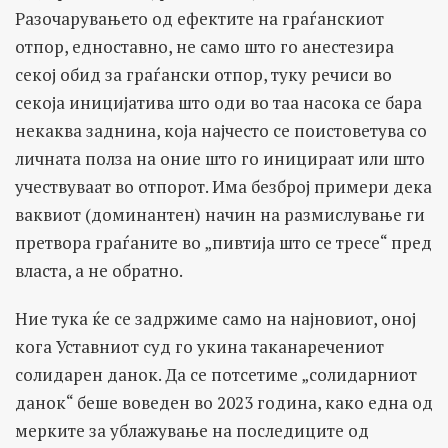
Разочарувањето од ефектите на граѓанскиот
отпор, едноставно, не само што го анестезира
секој обид за граѓански отпор, туку речиси во
секоја иницијатива што оди во таа насока се бара
некаква заднина, која најчесто се поистоветува со
личната полза на оние што го иницираат или што
учествуваат во отпорот. Има безброј примери дека
ваквиот (доминантен) начин на размислување ги
претвора граѓаните во „пивтија што се тресе“ пред
власта, а не обратно.
Ние тука ќе се задржиме само на најновиот, оној
кога Уставниот суд го укина таканаречениот
солидарен данок. Да се потсетиме „солидарниот
данок“ беше воведен во 2023 година, како една од
мерките за ублажување на последиците од