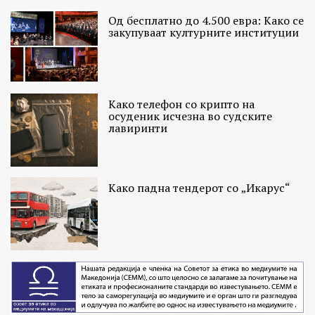
Од бесплатно до 4.500 евра: Како се
закупуваат културните институции
Како телефон со крипто на
осуденик исчезна во судските
лавиринти
Како падна тендерот со „Икарус“