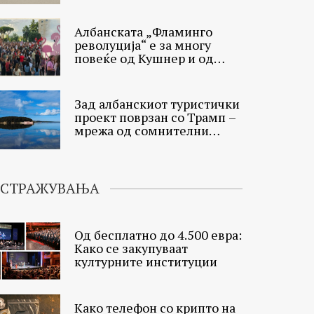
Албанија
Албанската „Фламинго
револуција“ е за многу
повеќе од Кушнер и од
птиците
Зад албанскиот туристички
проект поврзан со Трамп –
мрежа од сомнителни
интереси
ИСТРАЖУВАЊА
Од бесплатно до 4.500 евра:
Како се закупуваат
културните институции
Како телефон со крипто на