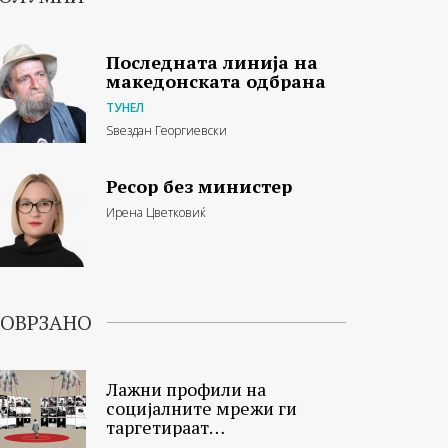
Последната линија на
македонската одбрана
ТУНЕЛ
Ѕвездан Георгиевски
Ресор без министер
Ирена Цветковиќ
ОВРЗАНО
Лажни профили на
социјалните мрежи ги
таргетираат
демонстрантите во