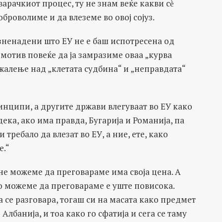
варачкиот процес, ту не знам веќе какви сѐ
оброволиме и да влеземе во овој сојуз.
ненадени што ЕУ не е баш испотресена од
 мотив повеќе да ја замразиме оваа „курва
жалење над „клетата судбина“ и „неправдата“
инципи, а другите држави влегуваат во ЕУ како
ека, ако има правда, Бугарија и Романија, па
 требало да влезат во ЕУ, а ние, ете, како
е.“
не можеме да преговараме има своја цена. А
о можеме да преговараме е уште повисока.
ја се разговара, тогаш си на масата како предмет
Албанија, и тоа како го сфатија и сега се таму