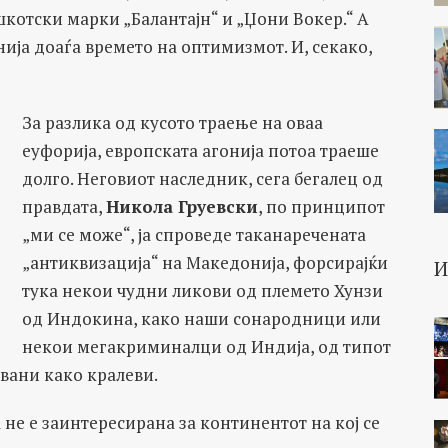
котски марки „Балантајн“ и „Џони Вокер.“ А
ја доаѓа времето на оптимизмот. И, секако,
За разлика од кусото траење на оваа
еуфорија, европската агонија потоа траеше
долго. Неговиот наследник, сега бегалец од
правдата,
Никола Груевски
, по принципот
„ми се може“, ја спроведе таканаречената
„антиквизација“ на Македонија, форсирајќи
тука некои чудни ликови од племето Хунзи
од Индокина, како наши сонародници или
некои мегакриминалци од Индија, од типот
увани како кралеви.
 не е заинтересирана за континентот на кој се