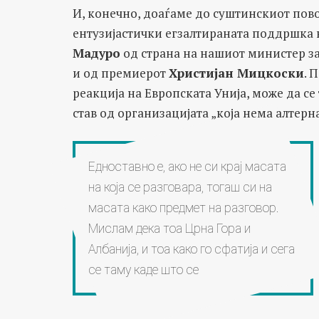
И, конечно, доаѓаме до суштинскиот повод
ентузијастички егзалтираната поддршка н
Мадуро
од страна на нашиот министер з
и од премиерот
Христијан Мицкоски
. 
реакција на Европската Унија, може да се 
став од организацијата „која нема алтерн
Едноставно е, ако не си крај масата
на која се разговара, тогаш си на
масата како предмет на разговор.
Мислам дека тоа Црна Гора и
Албанија, и тоа како го сфатија и сега
се таму каде што се