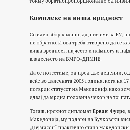
токму обратнопропорционално од нивни
Комплекс на виша вредност
Со еден збор кажано, да, ние сме за ЕУ, н
не обратно. И ова треба отворено да се к
виша вредност, најчесто и најмногу и на
владеењето на ВМРО-ДПМНЕ.
Да се потсетиме, од пред две децении, о
веќе во далечната 2005 година, кога на 1
потврди статусот на Македонија како зем
едвај да мрдна половина чекор на тој пат.
Тогаш, ирскиот дипломат
Ерван Фуере
, 
Македонија, му подари на Бучковски виск
„Џејмисон“ практично стана македонски 