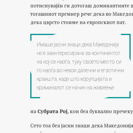
потиснувајќи ги дотогаш доминантните ш
тогашниот премиер рече дека во Македони
дека цврсто стоиме на европскиот пат.
Имаше јасни знаци дека Македонија
не е заинтересирана за континентот
на кој се наоѓа, туку своето место си
го наоѓа во некои далечни и егзотични
краишта, каде што корупцијата и
криминалот се начин на живеење
на
Субрата Рој
, кои беа буквално пречек
Сето тоа беа јасни знаци дека Македонија