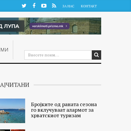
Twitter
Facebook
YouTube
RSS
ЗА НАС
КОНТАКТ
ЕМИ
АЈЧИТАНИ
Бројките од раната сезона
го вклучуваат алармот за
хрватскиот туризам