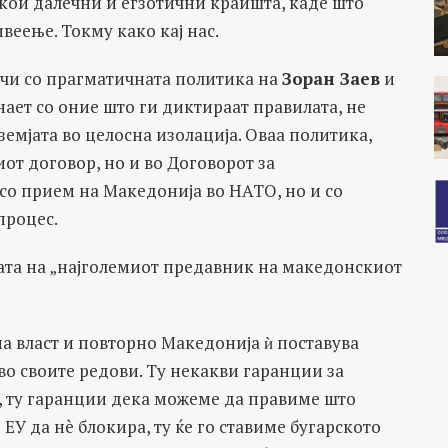
некои далечни и егзотични краишта, каде што
веење. Токму како кај нас.
чи со прагматичната политика на
Зоран Заев
и
ает со оние што ги диктираат правилата, не
 земјата во целосна изолација. Оваа политика,
т договор, но и во Договорот за
 со прием на Македонија во НАТО, но и со
процес.
етата на „најголемиот предавник на македонскиот
 власт и повторно Македонија ѝ поставува
 во своите редови. Ту некакви гаранции за
о, ту гаранции дека можеме да правиме што
ЕУ да нè блокира, ту ќе го ставиме бугарското