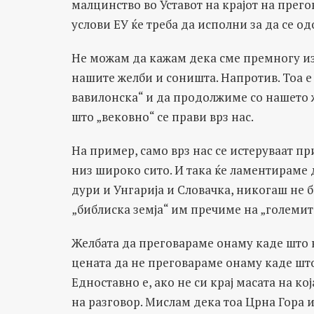
малцинство во Уставот на крајот на прего
услови ЕУ ќе треба да исполни за да се од
Не можам да кажам дека сме премногу из
нашите желби и соништа. Напротив. Тоа е
вавилонска“ и да продолжиме со нашето 
што „вековно“ се прави врз нас.
На пример, само врз нас се истеруваат пр
низ широко сито. И така ќе ламентираме д
дури и Унгарија и Словачка, никогаш не би
„библиска земја“ им пречиме на „големит
Желбата да преговараме онаму каде што 
цената да не преговараме онаму каде шт
Едноставно е, ако не си крај масата на ко
на разговор. Мислам дека тоа Црна Гора и 