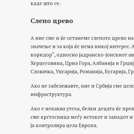
каде што се.
Слепо црево
А ние сме и ќе останеме слепото црево н
значење и за која ќе нема никој интерес. 
коридор“, односно јадранско-јонскиот авт
Херцеговина, Црна Гора, Албанија и Грција
Словачка, Унгарија, Романија, Бугарија, Гр
Ако не забележавте, ние и Србија сме це
инфраструктура.
Ако е некаква утеха, белки децата ќе пре
сме крстосница меѓу истокот и западот и
ја контролира цела Европа.