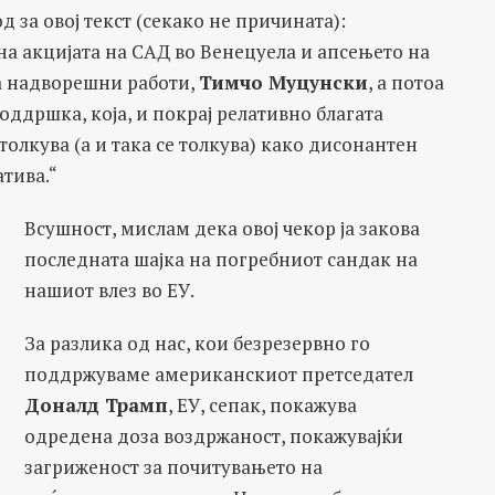
 за овој текст (секако не причината):
а акцијата на САД во Венецуела и апсењето на
а надворешни работи,
Тимчо Муцунски
, а потоа
Поддршка, која, и покрај релативно благата
толкува (а и така се толкува) како дисонантен
атива.“
Всушност, мислам дека овој чекор ја закова
последната шајка на погребниот сандак на
нашиот влез во ЕУ.
За разлика од нас, кои безрезервно го
поддржуваме американскиот претседател
Доналд Трамп
, ЕУ, сепак, покажува
одредена доза воздржаност, покажувајќи
загриженост за почитувањето на