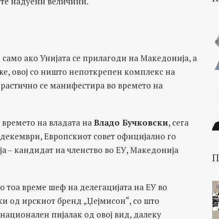
те надуени величини.
о само ако Унијата се прилагоди на Македонија, а
аже, овој со ништо непоткрепен комплекс на
јдрастично се манифестира во времето на
д времето на владата на
Владо Бучковски
, сега
7 декември, Европскиот совет официјално го
ја – кандидат на членство во ЕУ, Македонија
П
во тоа време шеф на делегацијата на ЕУ во
и од ирскиот бренд „Џејмисон“, со што
национален пијалак од овој вид, далеку