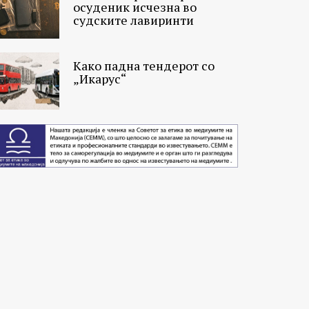
осуденик исчезна во
судските лавиринти
Како падна тендерот со
„Икарус“