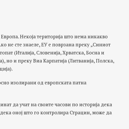
а Европа. Некоја територија што нема никакво
Ако не сте знаеле, ЕУ е поврзана преку „Синиот
опат (Италија, Словенија, Хрватска, Босна и
), но и преку Виа Карпатија (Литванија, Полска,
ција).
лосно изолирани од европската патна
кинат да учат на своите часови по историја дека
 дека оној што го контролира Страцин, може да