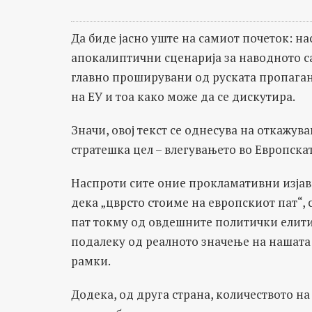
Да биде јасно уште на самиот почеток: на
апокалиптични сценарија за наводното с
главно проширувани од руската пропаган
на ЕУ и тоа како може да се дискутира.
Значи, овој текст се однесува на откажув
стратешка цел – влегувањето во Европскат
Наспроти сите оние прокламативни изјави
дека „цврсто стоиме на европскиот пат“,
пат токму од овдешните политички елити,
подалеку од реалното значење на нашата 
рамки.
Додека, од друга страна, количеството 