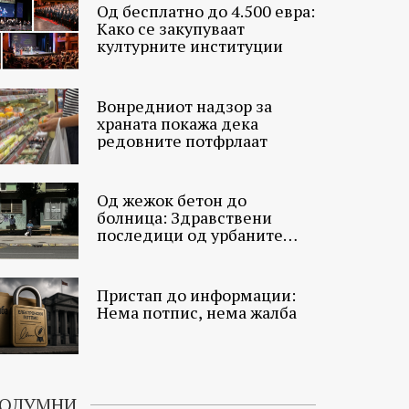
Од бесплатно до 4.500 евра:
Како се закупуваат
културните институции
Вонредниот надзор за
храната покажа дека
редовните потфрлаат
Од жежок бетон до
болница: Здравствени
последици од урбаните
топлински острови
Пристап до информации:
Нема потпис, нема жалба
ОЛУМНИ