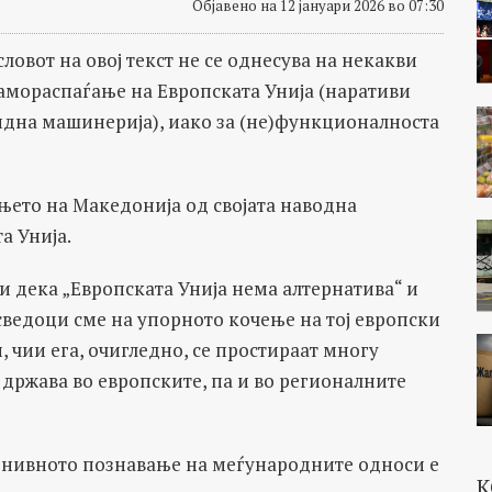
Објавено на 12 јануари 2026 во 07:30
словот на овој текст не се однесува на некакви
амораспаѓање на Европската Унија (наративи
дна машинерија), иако за (не)функционалноста
ањето на Македонија од својата наводна
а Унија.
 дека „Европската Унија нема алтернатива“ и
 сведоци сме на упорното кочење на тој европски
 чии ега, очигледно, се простираат многу
држава во европските, па и во регионалните
на нивното познавање на меѓународните односи е
К