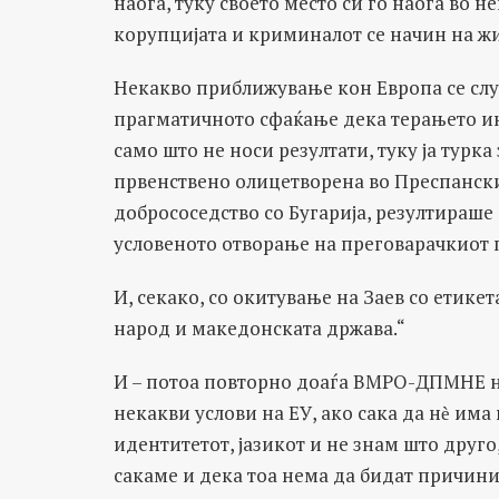
наоѓа, туку своето место си го наоѓа во 
корупцијата и криминалот се начин на жи
Некакво приближување кон Европа се слу
прагматичното сфаќање дека терањето ин
само што не носи резултати, туку ја турка
првенствено олицетворена во Преспанскио
добрососедство со Бугарија, резултираше
условеното отворање на преговарачкиот 
И, секако, со окитување на Заев со етик
народ и македонската држава.“
И – потоа повторно доаѓа ВМРО-ДПМНЕ на
некакви услови на ЕУ, ако сака да нѐ има
идентитетот, јазикот и не знам што друг
сакаме и дека тоа нема да бидат причини 