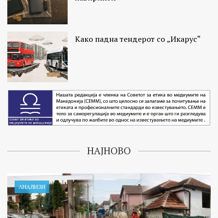
Како падна тендерот со „Икарус“
НАЈНОВО
АНАЛИЗИ