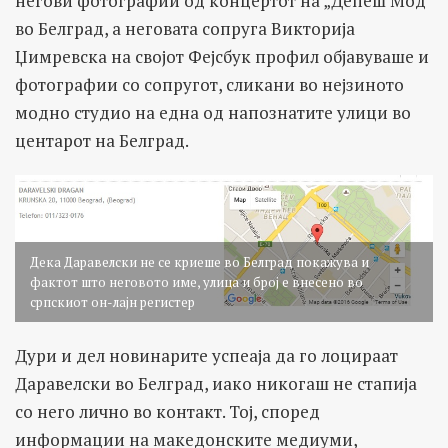
негови фотографии од концертот на „Депеш Мод“
во Белград, а неговата сопруга Викторија
Џимревска на својот Фејсбук профил објавуваше и
фотографии со сопругот, сликани во нејзиното
модно студио на една од напознатите улици во
центарот на Белград.
Дека Даравелски не се криеше во Белград покажува и
фактот што неговото име, улица и број е внесено во
српскиот он-лајн регистер
Дури и дел новинарите успеаја да го лоцираат
Даравелски во Белград, иако никогаш не стапија
со него лично во контакт. Тој, според
информации на македонските медиуми,