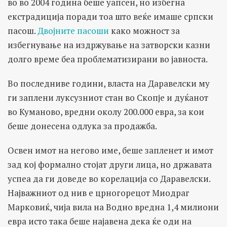
во во 2004 година беше уапсен, но избегна
екстрадиција поради тоа што веќе имаше српски
пасош.
Двојните пасоши
како можност за
избегнување на издржување на затворски казни
долго време беа проблематизирани во јавноста.
Во последниве години, власта на Даравелски му
ги заплени луксузниот стан во Скопје и дуќанот
во Куманово, вредни околу 200.000 евра, за кои
беше донесена одлука за продажба.
Освен имот на негово име, беше запленет и имот
зад кој формално стојат други лица, но државата
успеа да ги доведе во корелација со Даравелски.
Најважниот од нив е црногорецот Миодраг
Марковиќ, чија вила на Водно вредна 1,4 милиони
евра исто така беше најавена дека ќе оди на