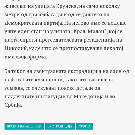
живееше на улицата Крунска, на само неколку
метри од три амбасади и од седиштето на
Демократската партија. На негово име се водеше
уште еден стан на улицата „Краљ Милан“, кој се
наоѓа спроти претседателската резиденција на
Николиќ, каде што се претпоставуваше дека тој
има своја фирма.
За текот на евентуалната екстрадиција на еден од
најбогатите кумановци, како што важеше во
земјава, се очекуваат повеќе детали од
надлежните институции во Македонија и во
Србија.
ДРАГАН ДАРАВЕЛСКИ
ЕКСТРАДИЦИЈА
СРБИЈА