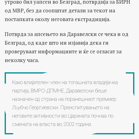
утрово бил уапсен во Белград, потврдија за БИРН
од МВР, без да соопштат детали за текот на
постапката околу неговата екстрадиција.
Потврда за апсењето на Даравелски се чека и од
Белград, од каде што ни изјавија дека ги
проверуваат информациите и ќе се огласат за
неколку часа.
Како влијателен член на тогашната владејачка
партија, ВМРО-ДПМНЕ, Даравелски беше
назначен од страна на поранешниот премиер
Љубчо Георгиевски. Преиспитувањето на
неговите активности во Царината почнаа по
смената на власта во 2002 година.