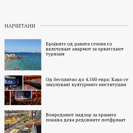
НАЈЧИТАНИ
Бројките од раната сезона го
вклучуваат алармот за хрватскиот
туризам
Од бесплатно до 4.500 евра: Како се
закупуваат културните институции
Вонредниот надзор за храната
покажа дека редовните потфрлаат