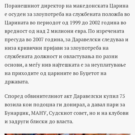
Поранешниот директор на македонската Царина
е осуден за злоупотреба на службената положба во
Царината во периодот од 1999 до 2002 година во
вредност од над 2 милиони евра. По изречената
пресуда во 2007 година, за Даравелски следуваа и
низа кривични пријави за злоупотреба на
службената должност и овластувања по разни
основи, а меѓу нив најтешката е за неуплатување
на приходите од царините во Буџетот на
државата.
Според обвинителниот акт Даравелски купил 75
возила кои подоцна ги донирал, а давал пари за
Бунарџик, МАНУ, Судскиот совет, но и на клубови
и задруги блиски до власта.