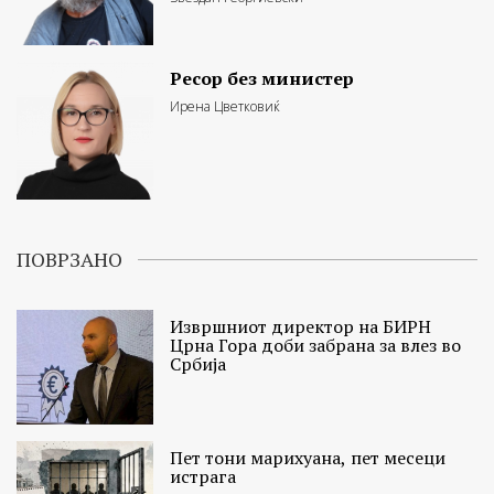
Ресор без министер
Ирена Цветковиќ
ПОВРЗАНО
Извршниот директор на БИРН
Црна Гора доби забрана за влез во
Србија
Пет тони марихуана, пет месеци
истрага