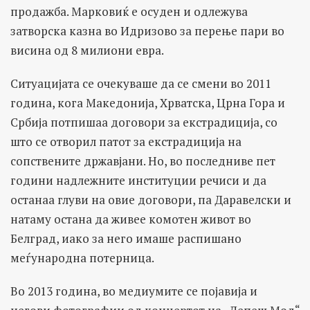
продажба. Марковиќ е осуден и одлежува
затворска казна во Идризово за перење пари во
висина од 8 милиони евра.
Ситуацијата се очекуваше да се смени во 2011
година, кога Македонија, Хрватска, Црна Гора и
Србија потпишаа договори за екстрадиција, со
што се отворил патот за екстрадиција на
сопствените државјани. Но, во последниве пет
години надлежните институции речиси и да
останаа глуви на овие договори, па Даравелски и
натаму остана да живее комотен живот во
Белград, иако за него имаше распишано
меѓународна потерница.
Во 2013 година, во медиумите се појавија и