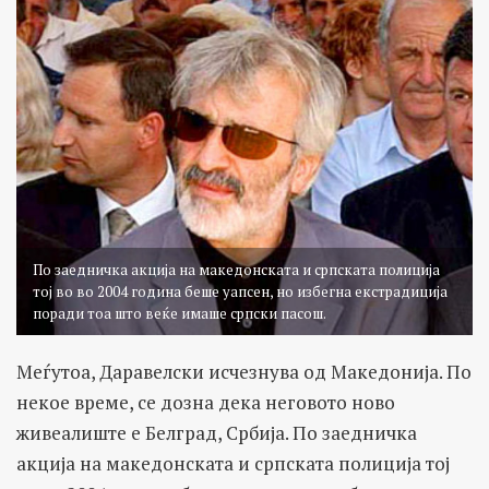
По заедничка акција на македонската и српската полиција
тој во во 2004 година беше уапсен, но избегна екстрадиција
поради тоа што веќе имаше српски пасош.
Меѓутоа, Даравелски исчезнува од Македонија. По
некое време, се дозна дека неговото ново
живеалиште е Белград, Србија. По заедничка
акција на македонската и српската полиција тој