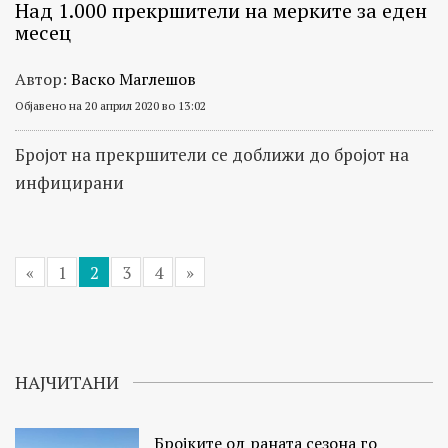
Над 1.000 прекршители на мерките за еден
месец
Автор:
Васко Маглешов
Објавено на 20 април 2020 во 13:02
Бројот на прекршители се доближи до бројот на
инфицирани
«
1
2
3
4
»
НАЈЧИТАНИ
Бројките од раната сезона го