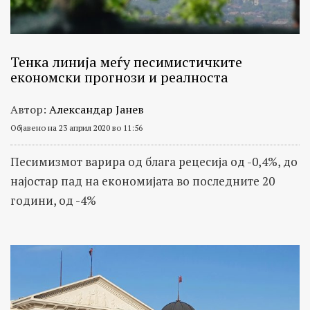
Тенка линија меѓу песимистичките
економски прогнози и реалноста
Автор:
Александар Јанев
Објавено на 23 април 2020 во 11:56
Песимизмот варира од блага рецесија од -0,4%, до
најостар пад на економијата во последните 20
години, од -4%