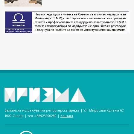
Балканска истражувачка репортерска мрежа | Ул. Мирослав Крлежа 67,
1000 Скопје | тел. +38923290280­ |
Контакт