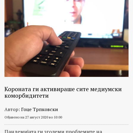
Короната ги активираше сите медиумски
коморбидитети
Автор:
Гоце Трпковски
Објавено на 27 август 2020 во 10:00
Пандемијата ги зголеми проблемите на