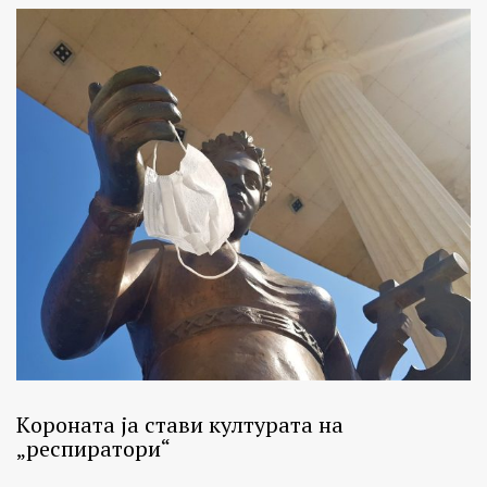
Кoроната ја стави културата на
„респиратори“