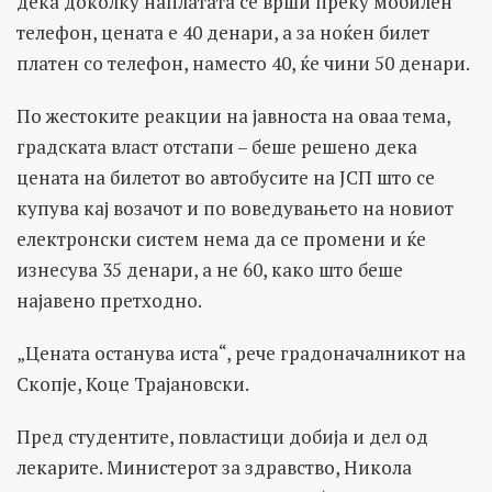
дека доколку наплатата се врши преку мобилен
телефон, цената е 40 денари, а за ноќен билет
платен со телефон, наместо 40, ќе чини 50 денари.
По жестоките реакции на јавноста на оваа тема,
градската власт отстапи – беше решено дека
цената на билетот во автобусите на ЈСП што се
купува кај возачот и по воведувањето на новиот
електронски систем нема да се промени и ќе
изнесува 35 денари, а не 60, како што беше
најавено претходно.
„Цената останува иста“, рече градоначалникот на
Скопје, Коце Трајановски.
Пред студентите, повластици добија и дел од
лекарите. Министерот за здравство, Никола