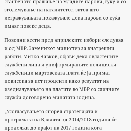
станбеното прашање на младите парови, туку и со
зголемување на наталитетот, затоа што
истражувањата покажувале дека парови со куќа
имаат повеќе деца.
Поволни вести пред априлските избори следуваа
и од МВР. Заменикот министер за внатрешни
работи, Митко Чавков, објави дека овластените
службени лица и униформираните полициски
службеници мартовската плата ќе ја примат
повисока за пет проценти како резултат на
изедначувањето на платите во МВР со сличните
служби договорено минатата година.
„Усогласувањето според стратегијата и
програмата на Владата од 2014/2018 година ќе
продолжи до крајот на 2017 година кога