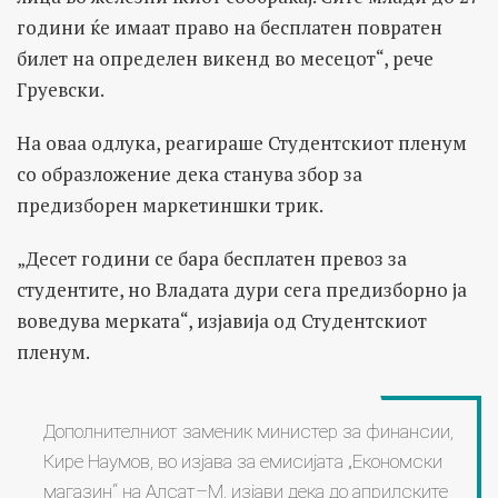
години ќе имаат право на бесплатен повратен
билет на определен викенд во месецот“, рече
Груевски.
На оваа одлука, реагираше Студентскиот пленум
со образложение дека станува збор за
предизборен маркетиншки трик.
„Десет години се бара бесплатен превоз за
студентите, но Владата дури сега предизборно ја
воведува мерката“, изјавија од Студентскиот
пленум.
Дополнителниот заменик министер за финансии,
Кире Наумов, во изјава за емисијата „Економски
магазин“ на Алсат–М, изјави дека до априлските