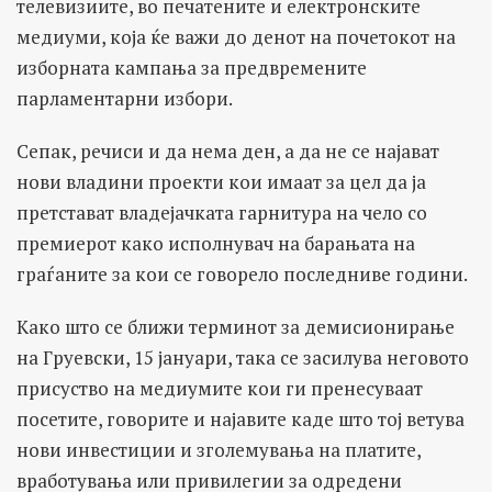
телевизиите, во печатените и електронските
медиуми, која ќе важи до денот на почетокот на
изборната кампања за предвремените
парламентарни избори.
Сепак, речиси и да нема ден, а да не се најават
нови владини проекти кои имаат за цел да ја
претстават владејачката гарнитура на чело со
премиерот како исполнувач на барањата на
граѓаните за кои се говорело последниве години.
Како што се ближи терминот за демисионирање
на Груевски, 15 јануари, така се засилува неговото
присуство на медиумите кои ги пренесуваат
посетите, говорите и најавите каде што тој ветува
нови инвестиции и зголемувања на платите,
вработувања или привилегии за одредени