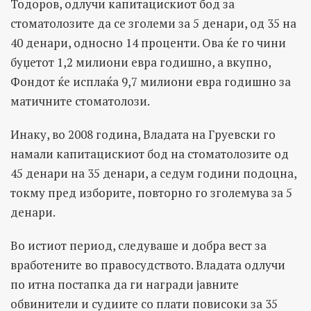
Тодоров, одлучи капитацискиот бод за
стоматолозите да се зголеми за 5 денари, од 35 на
40 денари, односно 14 проценти. Ова ќе го чини
буџетот 1,2 милиони евра годишно, a вкупно,
Фондот ќе исплаќа 9,7 милиони евра годишно за
матичните стоматолози.
Инаку, во 2008 година, Владата на Груевски го
намали капитацискиот бод на стоматолозите од
45 денари на 35 денари, а седум години подоцна,
токму пред изборите, повторно го зголемува за 5
денари.
Во истиот период, следуваше и добра вест за
вработените во правосудството. Владата одлучи
по итна постапка да ги награди јавните
обвинители и судиите со плати повисоки за 35