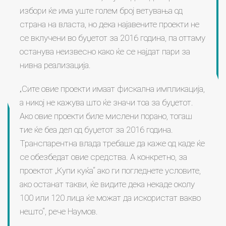
избори ќе има уште голем број ветувања од
страна на власта, но дека најавените проекти не
се вклучени во буџетот за 2016 година, па оттаму
останува неизвесно како ќе се најдат пари за
нивна реализација.
„Сите овие проекти имаат фискална импликација,
а никој не кажува што ќе значи тоа за буџетот.
Ако овие проекти биле мислени порано, тогаш
тие ќе беа дел од буџетот за 2016 година.
Транспарентна влада требаше да каже од каде ќе
се обезбедат овие средства. А конкретно, за
проектот „Купи куќа“ ако ги погледнете условите,
ако останат такви, ќе видите дека некаде околу
100 или 120 лица ќе можат да искористат вакво
нешто“, рече Наумов.