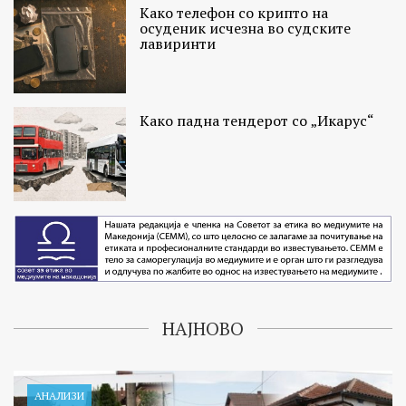
Како телефон со крипто на
осуденик исчезна во судските
лавиринти
Како падна тендерот со „Икарус“
НАЈНОВО
АНАЛИЗИ