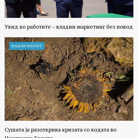
Увид во работите – владин маркетинг без повод
BALKAN INSIGHT
Сушата ја разоткрива кризата со водата во