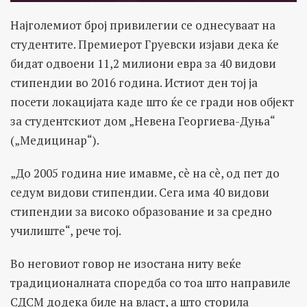
Најголемиот број привилегии се однесуваат на
студентите. Премиерот Груевски изјави дека ќе
бидат одвоени 11,2 милиони евра за 40 видови
стипендии во 2016 година. Истиот ден тој ја
посети локацијата каде што ќе се гради нов објект
за студентскиот дом „Невена Георгиева-Дуња“
(„Медицинар“).
„До 2005 година ние имавме, сè на сè, од пет до
седум видови стипендии. Сега има 40 видови
стипендии за високо образование и за средно
училиште“, рече тој.
Во неговиот говор не изостана ниту веќе
традиционалната споредба со тоа што направиле
СДСМ додека биле на власт, а што сторила