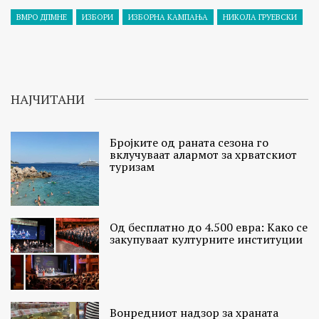
ВМРО ДПМНЕ
ИЗБОРИ
ИЗБОРНА КАМПАЊА
НИКОЛА ГРУЕВСКИ
НАЈЧИТАНИ
Бројките од раната сезона го
вклучуваат алармот за хрватскиот
туризам
Од бесплатно до 4.500 евра: Како се
закупуваат културните институции
Вонредниот надзор за храната