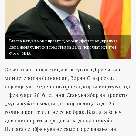
Власта ветува нови проекти, опозицијата предупредува
дека нема буџетски средства за да се исполнат истите |
Фото: МИА
Освен овие повластици и ветувања, Груевски и
министерот за финансии, Зоран Ставрески,
најавија уште еден нов проект, кој би стартувал од
1 февруари 2016 година. Станува збор за проектот
„Купи куќа за млади“, со кој на лицата до 35
години кои се или не се во брак, Владата ќе им
дава неповратни средства за да купат куќа.
Идејата се објаснува не само со решавање на