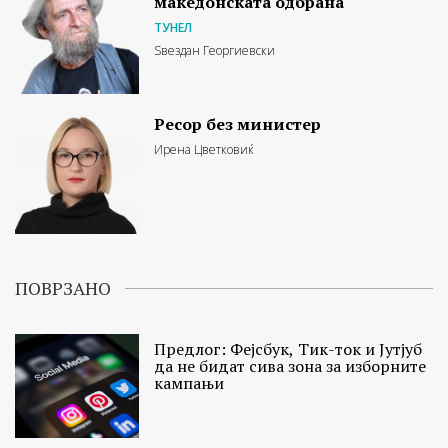
македонската одбрана
ТУНЕЛ
Ѕвездан Георгиевски
Ресор без министер
Ирена Цветковиќ
ПОВРЗАНО
Предлог: Фејсбук, Тик-ток и Јутјуб
да не бидат сива зона за изборните
кампањи