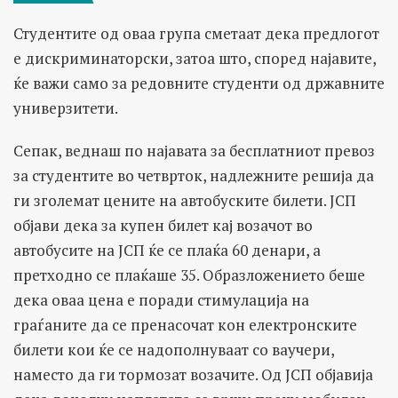
Студентите од оваа група сметаат дека предлогот
е дискриминаторски, затоа што, според најавите,
ќе важи само за редовните студенти од државните
универзитети.
Сепак, веднаш по најавата за бесплатниот превоз
за студентите во четврток, надлежните решија да
ги зголемат цените на автобуските билети. ЈСП
објави дека за купен билет кај возачот во
автобусите на ЈСП ќе се плаќа 60 денари, а
претходно се плаќаше 35. Образложението беше
дека оваа цена е поради стимулација на
граѓаните да се пренасочат кон електронските
билети кои ќе се надополнуваат со ваучери,
наместо да ги тормозат возачите. Од ЈСП објавија