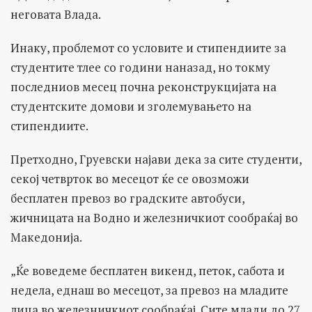
неговата Влада.
Инаку, проблемот со условите и стипендиите за
студентите тлее со години наназад, но токму
последниов месец почна реконструкцијата на
студентските домови и зголемувањето на
стипендиите.
Претходно, Груевски најави дека за сите студенти,
секој четврток во месецот ќе се овозможи
бесплатен превоз во градските автобуси,
жичницата на Водно и железничкиот сообраќај во
Македонија.
„Ќе воведеме бесплатен викенд, петок, сабота и
недела, еднаш во месецот, за превоз на младите
лица во железничкиот сообраќај. Сите млади до 27