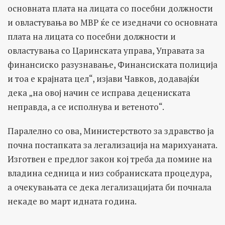
основната плата на лицата со посебни должности
и овластувања во МВР ќе се изедначи со основната
плата на лицата со посебни должности и
овластувања со Царинската управа, Управата за
финансиско разузнавање, Финансиската полиција
и тоа е крајната цел“, изјави Чавков, додавајќи
дека „на овој начин се исправа децениската
неправда, а се исполнува и ветеното“.
Паралелно со ова, Министерството за здравство ја
почна постапката за легализација на марихуаната.
Изготвен е предлог закон кој треба да помине на
владина седница и низ собраниската процедура,
а очекувањата се дека легализацијата би почнала
некаде во март идната година.