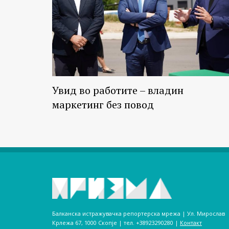
Увид во работите – владин
маркетинг без повод
Балканска истражувачка репортерска мрежа | Ул. Мирослав
Крлежа 67, 1000 Скопје | тел. +38923290280­ |
Контакт