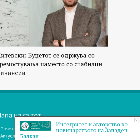
итевски: Буџетот се одржува со
ремостувања наместо со стабилни
инансии
апа на сајтот
Интегритет и авторство во
Почетна
новинарството на Западен
Балкан
Актуелно