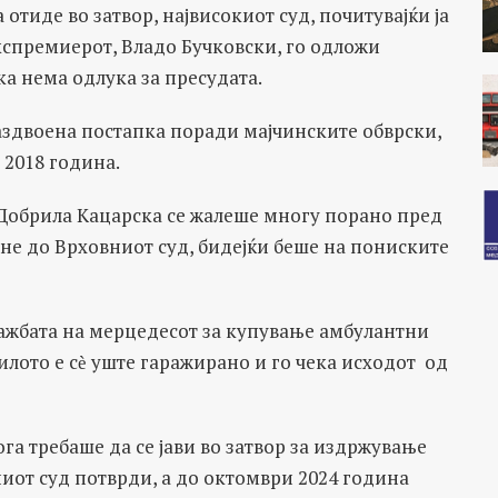
отиде во затвор, највисокиот суд, почитувајќи ја
кспремиерот, Владо Бучковски, го одложи
а нема одлука за пресудата.
здвоена постапка поради мајчинските обврски,
 2018 година.
 Добрила Кацарска се жалеше многу порано пред
не до Врховниот суд, бидејќи беше на пониските
дажбата на мерцедесот за купување амбулантни
зилото е сѐ уште гаражирано и го чека исходот од
га требаше да се јави во затвор за издржување
ниот суд потврди, а до октомври 2024 година