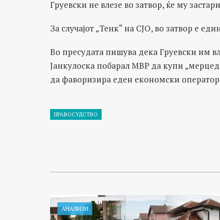
Груевски не влезе во затвор, ќе му застар
За случајот „Тенк“ на СЈО, во затвор е ед
Во пресудата пишува дека Груевски им вл
Јанкулоска побарал МВР да купи „мерцеде
да фаворизира еден економски оператор
ПРАВОСУДСТВО
АНАЛИЗИ