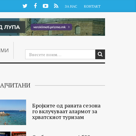
Twitter
Facebook
YouTube
RSS
ЗА НАС
КОНТАКТ
ЕМИ
АЈЧИТАНИ
Бројките од раната сезона
го вклучуваат алармот за
хрватскиот туризам