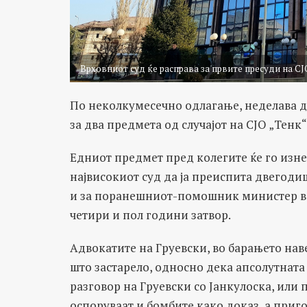
Врховниот суд ќе расправа за првите пресуди на СЈ
По неколкумесечно одлагање, неделава д
за два предмета од случајот на СЈО „Тенк
Едниот предмет пред колегите ќе го изнес
највисокиот суд да ја преиспита двегоди
и за поранешниот-помошник министер во 
четири и пол години затвор.
Адвокатите на Груевски, во барањето нав
што застарело, односно дека апсолутната
разговор на Груевски со Јанкулоска, или п
оспоруваат и бомбите како доказ, а приг