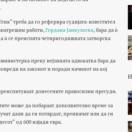
.
Тенк“ треба да го реферира судијата-известител
внатрешни работи,
Гордана Јанкулоска
, бара да ѝ
да ѝ се преиспита четиригодишната затворска
 министерка преку нејзината адвокатка бара да
овреди на законот и поради начинот на кој
е преиспитуваат донесените правосилни пресуди.
тите може да побараат дополнително време за
лучат дали да ги потврдат, преиначат или да ги
есот“ од 600 илјади евра.