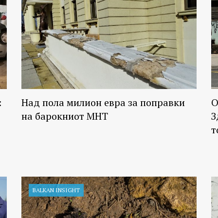
:
Над пола милион евра за поправки
О
на барокниот МНТ
З
т
BALKAN INSIGHT