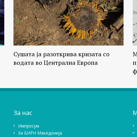
Сушата ја разоткрива кризата со
М
водата во Централна Европа
п
ф
За нас
М
Импресум
Зa БИРН Македонија