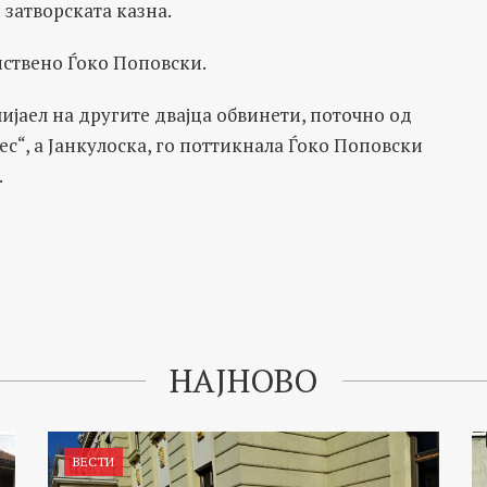
и затворската казна.
инствено Ѓоко Поповски.
ијаел на другите двајца обвинети, поточно од
с“, а Јанкулоска, го поттикнала Ѓоко Поповски
.
НАЈНОВО
ВЕСТИ