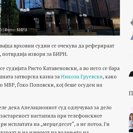
О | Фото: БИРН
вајца врховни судии се очекува да реферираат
“, потврдија извори за БИРН.
е судијата Ристо Катавеновски, а во него се бара
шната затворска казна за
Никола Груевски
, како
МВР, Ѓоко Поповски, кој беше осуден на
П
еле дека Апелациониот суд одлучувал за дело
 застареност настапила при телефонскиот
ри исплатата на „мерцедесот“, а не потоа. Ги
овараат и на начинот на водењето на