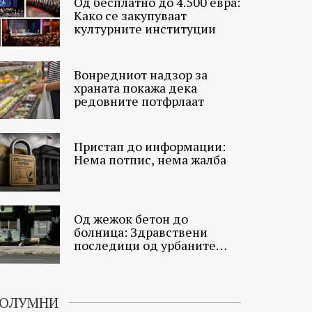
Од бесплатно до 4.500 евра:
Како се закупуваат
културните институции
Вонредниот надзор за
храната покажа дека
редовните потфрлаат
Пристап до информации:
Нема потпис, нема жалба
Од жежок бетон до
болница: Здравствени
последици од урбаните
топлински острови
ОЛУМНИ