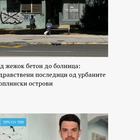
д жежок бетон до болница:
дравствени последици од урбаните
оплински острови
ТРИ СО ТРИ