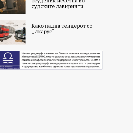
осуденик исчезна во
судските лавиринти
Како падна тендерот со
„Икарус“