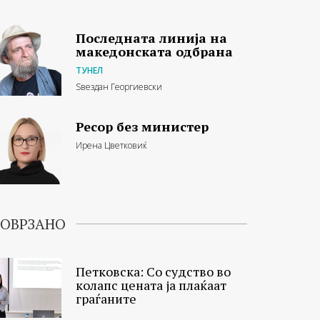
Последната линија на
македонската одбрана
ТУНЕЛ
Ѕвездан Георгиевски
Ресор без министер
Ирена Цветковиќ
ОВРЗАНО
Петковска: Со судство во
колапс цената ја плаќаат
граѓаните