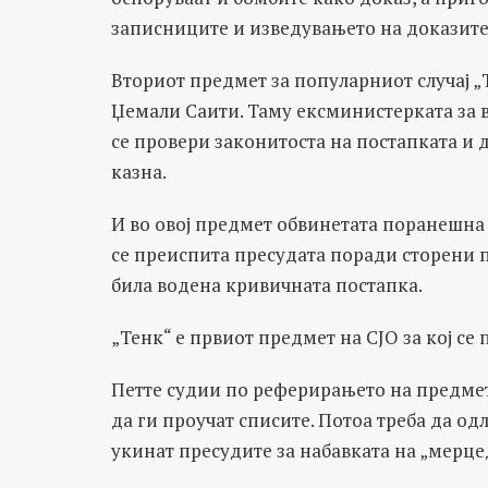
записниците и изведувањето на доказите
Вториот предмет за популарниот случај „
Џемали Саити. Таму ексминистерката за 
се провери законитоста на постапката и 
казна.
И во овој предмет обвинетата поранешна
се преиспита пресудата поради сторени п
била водена кривичната постапка.
„Тенк“ е првиот предмет на СЈО за кој с
Петте судии по реферирањето на предме
да ги проучат списите. Потоа треба да од
укинат пресудите за набавката на „мерцед