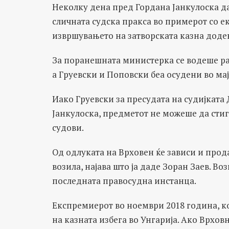
Неколку дена пред Горданa Јанкулоска да 
сличната судска пракса во примерот со е
извршувањето на затворската казна додек
За поранешната министерка се водеше ра
а Груевски и Поповски беа осудени во мај
Иако Груевски за пресудата на судијката
Јанкулоска, предметот не можеше да стиг
судови.
Од одлуката на Врховен ќе зависи и про
возила, најава што ја даде Зоран Заев. Во
последната правосудна инстанца.
Експремиерот во ноември 2018 година, ко
на казната избега во Унгарија. Ако Врхов