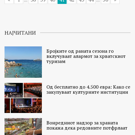
НАЈЧИТАНИ
Бројките од раната сезона го
вклучуваат алармот за хрватскиот
туризам
Од бесплатно до 4.500 евра: Како се
закупуваат културните институции
Вонредниот надзор за храната
покажа дека редовните потфрлаат