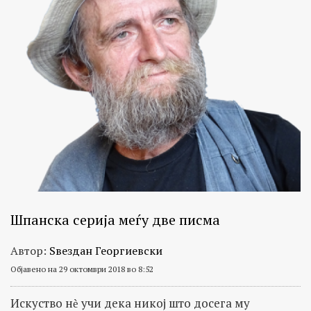
Шпанска серија меѓу две писма
Автор:
Ѕвездан Георгиевски
Објавено на 29 октомври 2018 во 8:52
Искуство нѐ учи дека никој што досега му