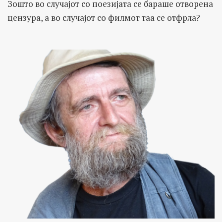
Зошто во случајот со поезијата се бараше отворена
цензура, а во случајот со филмот таа се отфрла?