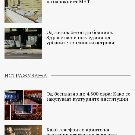
на барокниот МНТ
Од жежок бетон до болница:
Здравствени последици од
урбаните топлински острови
ИСТРАЖУВАЊА
Од бесплатно до 4.500 евра: Како се
закупуваат културните институции
Како телефон со крипто на
осуденик исчезна во судските