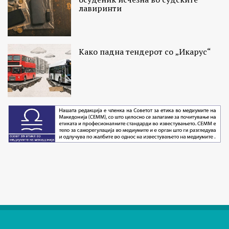
лавиринти
Како падна тендерот со „Икарус“