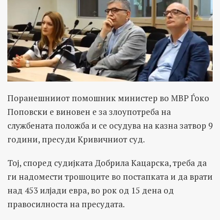
Поранешнииот помошник министер во МВР Ѓоко
Поповски е виновен е за злоупотреба на
службената положба и се осудува на казна затвор 9
години, пресуди Кривичниот суд.
Тој, според судијката Добрила Кацарска, треба да
ги надомести трошоците во постапката и да врати
над 453 илјади евра, во рок од 15 дена од
правосилноста на пресудата.