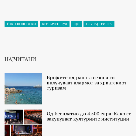
ЃОКО ПОПОВСКИ
КРИВИЧЕН СУД
СЈО
СЛУЧАЈ ТРИСТА
НАЈЧИТАНИ
Бројките од раната сезона го
вклучуваат алармот за хрватскиот
туризам
Од бесплатно до 4.500 евра: Како се
закупуваат културните институции