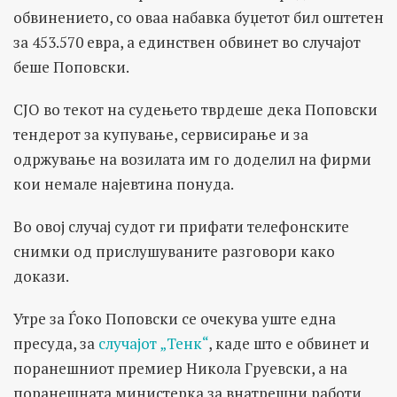
обвинението, со оваа набавка буџетот бил оштетен
за 453.570 евра, а единствен обвинет во случајот
беше Поповски.
СЈО во текот на судењето тврдеше дека Поповски
тендерот за купување, сервисирање и за
одржување на возилата им го доделил на фирми
кои немале најевтина понуда.
Во овој случај судот ги прифати телефонските
снимки од прислушуваните разговори како
докази.
Утре за Ѓоко Поповски се очекува уште една
пресуда, за
случајот „Тенк“
, каде што е обвинет и
поранешниот премиер Никола Груевски, а на
поранешната министерка за внатрешни работи