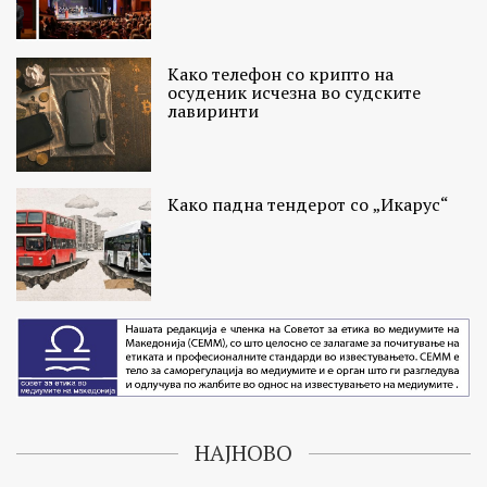
Како телефон со крипто на
осуденик исчезна во судските
лавиринти
Како падна тендерот со „Икарус“
НАЈНОВО