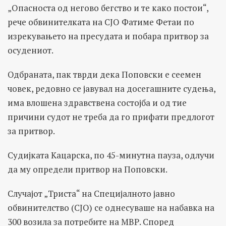
„Опасноста од негово бегство и те како постои“,
рече обвинителката на СЈО Фатиме Фетаи по
изрекувањето на пресудата и побара притвор за
осудениот.
Одбраната, пак тврди дека Поповски е сеемен
човек, редовно се јавувал на досегашните судења,
има влошена здравствена состојба и од тие
причини судот не треба да го прифати предлогот
за притвор.
Судијката Кацарска, по 45-минутна пауза, одлучи
да му определи притвор на Поповски.
Случајот „Триста“ на Специјалното јавно
обвинителство (СЈО) се однесуваше на набавка на
300 возила за потребите на МВР. Според