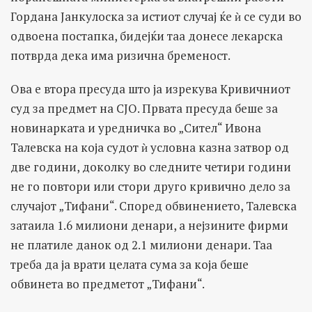
Гордана Јанкулоска за истиот случај ќе ѝ се суди во
одвоена постапка, бидејќи таа донесе лекарска
потврда дека има ризична бременост.
Ова е втора пресуда што ја изрекува Кривичниот
суд за предмет на СЈО. Првата пресуда беше за
новинарката и уредничка во „Сител“ Ивона
Талевска на која судот ѝ условна казна затвор од
две години, доколку во следните четири години
не го повтори или стори друго кривично дело за
случајот „Тифани“. Според обвинението, Талевска
затаила 1.6 милиони денари, а нејзините фирми
не платиле данок од 2.1 милиони денари. Таа
треба да ја врати целата сума за која беше
обвинета во предметот „Тифани“.