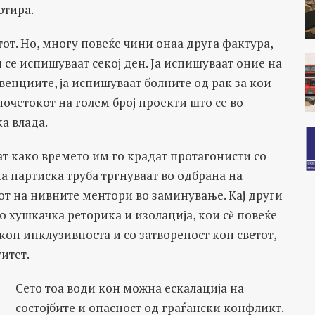
отира.
тот. Но, многу повеќе чини онаа друга фактура,
и се испишуваат секој ден. Ја испишуваат оние на
венциите, ја испишуваат болните од рак за кои
почетокот на голем број проекти што се во
ка влада.
ат како времето им го крадат протагонисти со
а партиска труба тргнуваат во одбрана на
от на нивните ментори во заминување. Кај други
о хушкачка реторика и изолација, кои сѐ повеќе
кон инклузивноста и со затвореност кон светот,
итет.
Сето тоа води кон можна ескалација на
состојбите и опасност од граѓански конфликт.