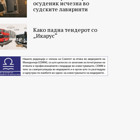
осуденик исчезна во
судските лавиринти
Како падна тендерот со
„Икарус“