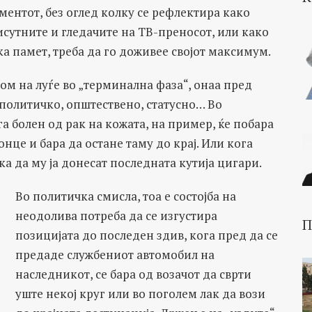
ентот, без оглед колку се рефлектира како
сутните и гледачите на ТВ-преносот, или како
а памет, треба да го доживее својот максимум.
ом на луѓе во „терминална фаза“, онаа пред
 политичко, општествено, статусно… Во
а болен од рак на кожата, на пример, ќе побара
онце и бара да остане таму до крај. Или кога
ка да му ја донесат последната кутија цигари.
Во политичка смисла, тоа е состојба на
неодолива потреба да се изгустира
П
позицијата до последен здив, кога пред да се
предаде службениот автомобил на
наследникот, се бара од возачот да сврти
уште некој круг или во поголем лак да вози