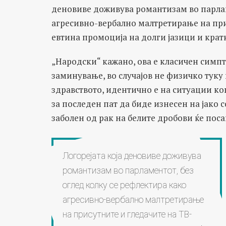
деновиве доживува романтизам во парлам
агресивно-вербално малтретирање на при
евтина промоција на долги јазици и кратк
„Народски“ кажано, ова е класичен симпт
заминување, во случајов не физичко туку
здравството, идентично е на ситуации ког
за последен пат да биде изнесен на јако с
заболен од рак на белите дробови ќе поса
Логорејата која деновиве доживува
романтизам во парламентот, без
оглед колку се рефлектира како
агресивно-вербално малтретирање
на присутните и гледачите на ТВ-