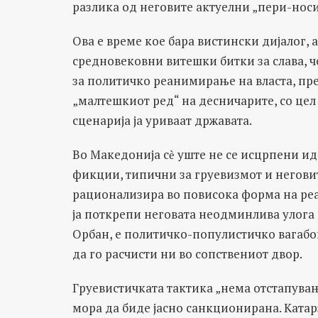
разлика од неговите актуелни „пери-нос
Ова е време кое бара вистински дијалог, 
средновековни витешки битки за слава, че
за политичко реанимирање на власта, пре
„малтешкиот ред“ на десничарите, со цел
сценарија ја уриваат државата.
Во Македонија сѐ уште не се исцрпени 
фикции, типични за груевизмот и неговит
рационализира во повисока форма на реа
ја поткрепи неговата неодминлива улога 
Орбан, е политичко-популистичко вагабонт
да го расчисти ни во сопствениот двор.
Груевистичката тактика „нема отстапување
мора да биде јасно санкционирана. Ката