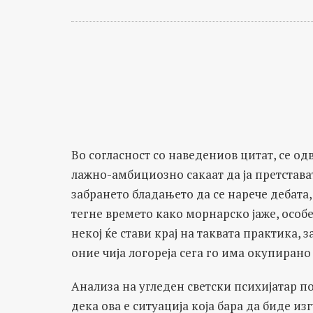
Во согласност со наведениов цитат, се о
лажно-амбициозно сакаат да ја претстават
забрането бладањето да се нарече дебата,
тегне времето како морнарско јаже, особ
некој ќе стави крај на таквата практика, 
оние чија логореја сега го има окупиран
Анализа на угледен светски психијатар по
дека ова е ситуација која бара да биде из