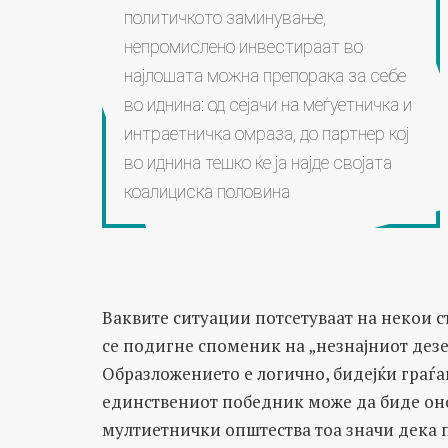
политичкото заминување,
непромислено инвестираат во
најлошата можна препорака за себе
во иднина: од сејачи на меѓуетничка и
интраетничка омраза, до партнер кој
во иднина тешко ќе ја најде својата
коалициска половина
Ваквите ситуации потсетуваат на некои с
се подигне споменик на „незнајниот дезер
Образложението е логично, бидејќи граѓа
единствениот победник може да биде oној
мултиетнички општества тоа значи дека 