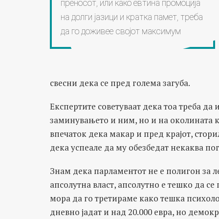
преносот, или како евтина промоција
на долги јазици и кратка памет, треба
да го доживее својот максимум
свесни дека се пред голема загуба.
Експертите советуваат дека тоа треба да 
заминувањето и ним, но и на околината ко
впечаток дека макар и пред крајот, стори
дека успеале да му обезбедат некаква пог
Знам дека парламентот не е полигон за ле
апсолутна власт, апсолутно е тешко да се 
мора да го третираме како тешка психолош
дневно јадат и над 20.000 евра, но демокр