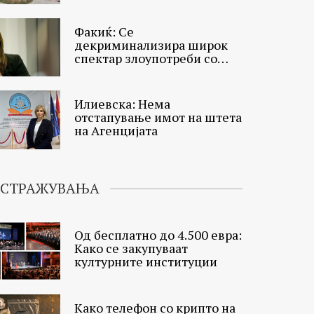
Факиќ: Се
декриминализира широк
спектар злоупотреби со
тендерите
Илиевска: Нема
отстапување имот на штета
на Агенцијата
ИСТРАЖУВАЊА
Од бесплатно до 4.500 евра:
Како се закупуваат
културните институции
Како телефон со крипто на