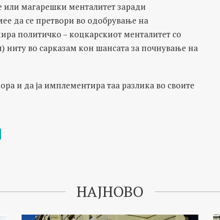
е или магарешки менталитет заради
мее да се претвори во одобрување на
мира политичко – коцкарскиот менталитет со
и) ниту во сарказам кон шансата за почнување на
ора и да ја имплементира таа разлика во своите
НАЈНОВО