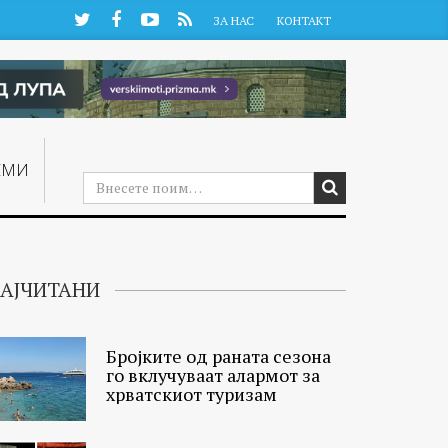
Twitter
Facebook
YouTube
RSS
ЗА НАС
КОНТАКТ
ЕМИ
АЈЧИТАНИ
Бројките од раната сезона
го вклучуваат алармот за
хрватскиот туризам