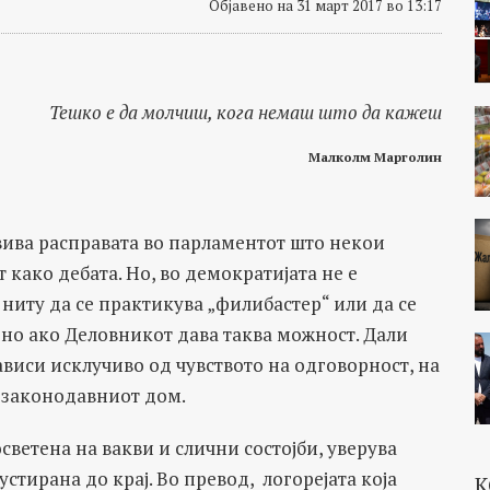
Објавено на 31 март 2017 во 13:17
Тешко е да молчиш, кога немаш што да кажеш
Малколм Марголин
двива расправата во парламентот што некои
 како дебата. Но, во демократијата не е
 ниту да се практикува „филибастер“ или да се
ено ако Деловникот дава таква можност. Дали
зависи исклучиво од чувството на одговорност, на
о законодавниот дом.
светена на вакви и слични состојби, уверува
густирана до крај. Во превод, логорејата која
К