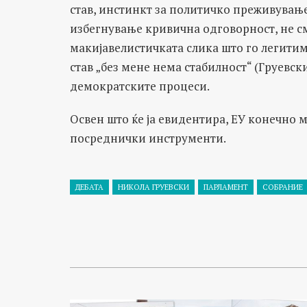
став, инстинкт за политичко преживувањ
избегнување кривична одговорност, не с
макијавелистичката слика што го легити
став „без мене нема стабилност“ (Груевск
демократските процеси.
Освен што ќе ја евидентира, ЕУ конечно м
посреднички инструменти.
ДЕБАТА
НИКОЛА ГРУЕВСКИ
ПАРЛАМЕНТ
СОБРАНИЕ