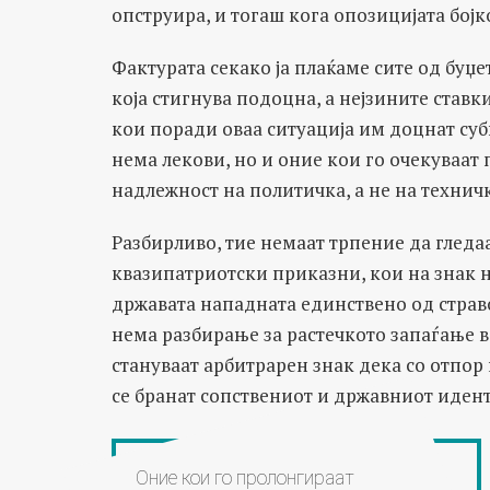
опструира, и тогаш кога опозицијата бојк
Фактурата секако ја плаќаме сите од буџе
која стигнува подоцна, а нејзините ставк
кои поради оваа ситуација им доцнат суб
нема лекови, но и оние кои го очекуваат 
надлежност на политичка, а не на технич
Разбирливо, тие немаат трпение да гледа
квазипатриотски приказни, кои на знак н
државата нападната единствено од страв
нема разбирање за растечкото запаѓање в
стануваат арбитрарен знак дека со отпор 
се бранат сопствениот и државниот идент
Оние кои го пролонгираат