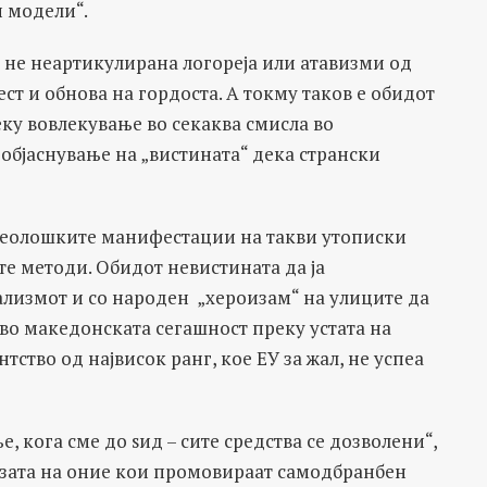
и модели“.
а не неартикулирана логореја или атавизми од
ст и обнова на гордоста. А токму таков е обидот
ку вовлекување во секаква смисла во
 објаснување на „вистината“ дека странски
идеолошките манифестации на такви утописки
е методи. Обидот невистината да ја
лизмот и со народен „хероизам“ на улиците да
во македонската сегашност преку устата на
ство од највисок ранг, кое ЕУ за жал, не успеа
, кога сме до ѕид – сите средства се дозволени“,
рзата на оние кои промовираат самодбранбен