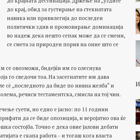
до крајната дестинација. Држење на „уздите“
до крај, обид за густирање на стекнатата
навика или привилегија до последен
политички здив и промовирање доминација
во надеж дека нешто сепак може да се смени,
се смета за природен порив на оние што се
им се овозможи, бидејќи им го олеснува
ја го сведочи тоа. На засегнатите им дава
ле сѐ „последното да биде по нивна желба“ и
олема, речиси тестаментска, смисла на тој чин.
чење суети, но едно е јасно: по 11 години
прифати да се биде опозиција, и веројатно ова ќе
ка состојба. Точно е дека овие јалови дебати
атијата е скапа работа – и тогаш кога власта