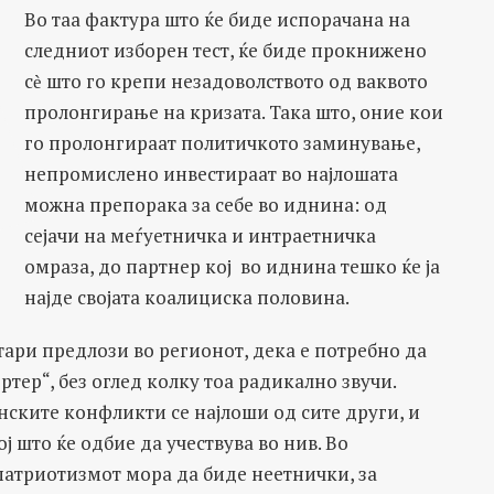
Во таа фактура што ќе биде испорачана на
следниот изборен тест, ќе биде прокнижено
сѐ што го крепи незадоволството од ваквото
пролонгирање на кризата. Така што, оние кои
го пролонгираат политичкото заминување,
непромислено инвестираат во најлошата
можна препорака за себе во иднина: од
сејачи на меѓуетничка и интраетничка
омраза, до партнер кој во иднина тешко ќе ја
најде својата коалициска половина.
тари предлози во регионот, дека е потребно да
тер“, без оглед колку тоа радикално звучи.
нските конфликти се најлоши од сите други, и
 што ќе одбие да учествува во нив. Во
патриотизмот мора да биде неетнички, за