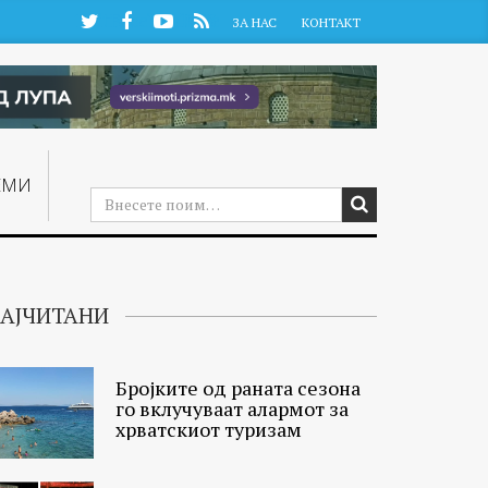
Twitter
Facebook
YouTube
RSS
ЗА НАС
КОНТАКТ
ЕМИ
АЈЧИТАНИ
Бројките од раната сезона
го вклучуваат алармот за
хрватскиот туризам