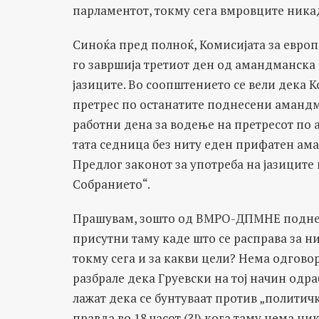
парламентот, токму сега вмровците никад
Синоќа пред полноќ, Комисијата за евро
го завршија третиот ден од амандманска 
јазиците. Во соопштението се вели дека 
претрес по останатите поднесени амандм
работни дена за водење на претресот по а
тата седница без ниту еден прифатен ама
Предлог законот за употреба на јазиците
Собранието“.
Прашувам, зошто од ВМРО-ДПМНЕ поднеле
присутни таму каде што се расправа за н
токму сега и за какви цели? Нема одговор
разбрале дека Груевски на тој начин одра
лажат дека се бунтуваат против „политич
правда во 18 часот (?!) кога таму нема ни