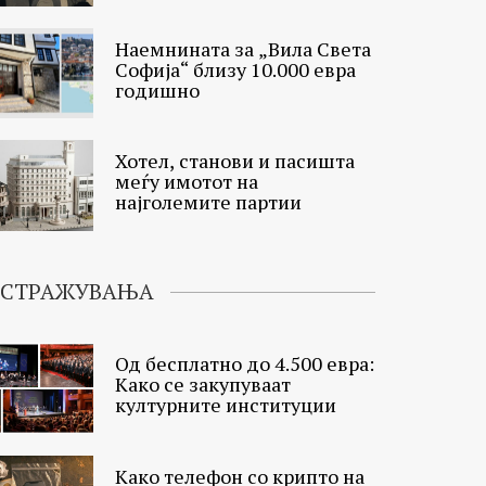
Наемнината за „Вила Света
Софија“ близу 10.000 евра
годишно
Хотел, станови и пасишта
меѓу имотот на
најголемите партии
ИСТРАЖУВАЊА
Од бесплатно до 4.500 евра:
Како се закупуваат
културните институции
Како телефон со крипто на