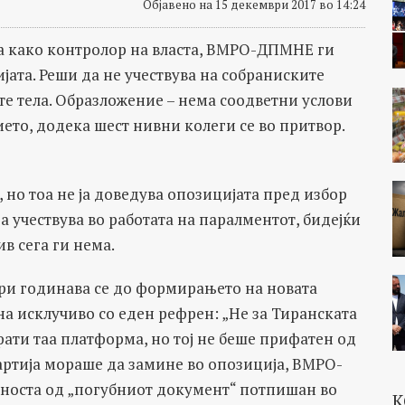
Објавено на 15 декември 2017 во 14:24
ја како контролор на власта, ВМРО-ДПМНЕ ги
јата. Реши да не учествува на собраниските
е тела. Образложение – нема соодветни услови
ето, додека шест нивни колеги се во притвор.
 но тоа не ја доведува опозицијата пред избор
да учествува во работата на паралментот, бидејќи
ив сега ги нема.
ри годинава се до формирањето на новата
а исклучиво со еден рефрен: „Не за Тиранската
ати таа платформа, но тој не беше прифатен од
артија мораше да замине во опозиција, ВМРО-
носта од „погубниот документ“ потпишан во
К