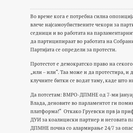
Во време кога е потребна силна опозици
влече најсамоубиствените чекори за парти
седници и во работата на парламентарнит
да партиципираат во работата на Собрани
Партијата се определи за протести.
Протестот е демократско право на секого,
„или – или“. Таа може и да протестира, и 
клучните битки се водат таму, каде што н
Да потсетам: ВМРО-ДПМНЕ од 7-ми јануа
Влада, деновите во парламентот ги помин
платформа!“ Откако Груевски прв ја приф
ДУИ за коалициски партнер и неговата п
ДПМНЕ почна со алармирање 24/7 за опас