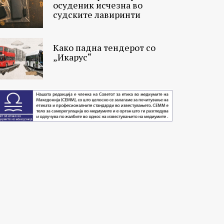
осуденик исчезна во
судските лавиринти
Како падна тендерот со
„Икарус“