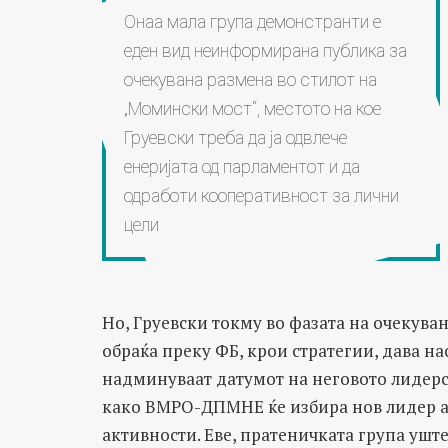
Онаа мала група демонстранти е
еден вид неинформирана публика за
очекувана размена во стилот на
„Момински мост“, местото на кое
Груевски треба да ја одвлече
енеријата од парламентот и да
одработи кооперативност за лични
цели
Но, Груевски токму во фазата на очекува
обраќа преку ФБ, крои стратегии, дава на
надминуваат датумот на неговото лидерс
како ВМРО-ДПМНЕ ќе избира нов лидер а
активности. Еве, пратеничката група уште 