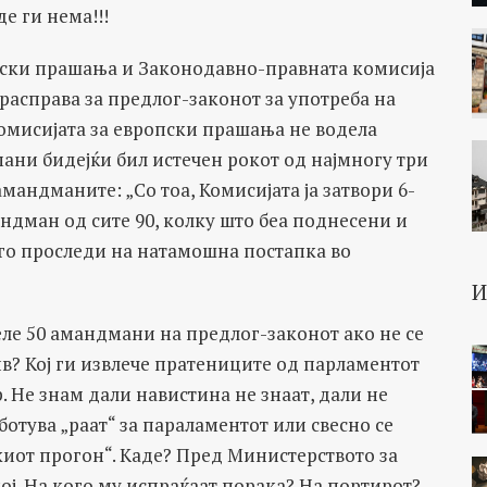
е ги нема!!!
пски прашања и Законодавно-правната комисија
расправа за предлог-законот за употреба на
Комисијата за европски прашања не водела
ани бидејќи бил истечен рокот од најмногу три
мандманите: „Со тоа, Комисијата ја затвори 6-
ндман од сите 90, колку што беа поднесени и
 го проследи на натамошна постапка во
 50 амандмани на предлог-законот ако не се
ив? Кој ги извлече пратениците од парламентот
. Не знам дали навистина не знаат, дали не
ботува „раат“ за параламентот или свесно се
киот прогон“. Каде? Пред Министерството за
кој. На кого му испраќаат порака? На портирот?