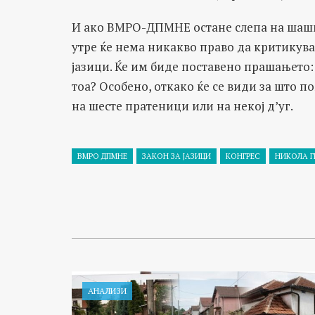
И ако ВМРО-ДПМНЕ остане слепа на шашм
утре ќе нема никакво право да критикува 
јазици. Ќе им биде поставено прашањето: 
тоа? Особено, откако ќе се види за што п
на шесте пратеници или на некој д’уг.
ВМРО ДПМНЕ
ЗАКОН ЗА ЈАЗИЦИ
КОНГРЕС
НИКОЛА Г
АНАЛИЗИ