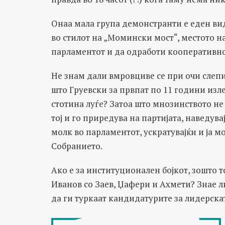
Онаа мала група демонстранти е еден в
во стилот на „Момински мост“, местото на
парламентот и да одработи кооперативно
Не знам дали вмровциве се при очи слепи
што Груевски за првпат по 11 години изле
стотина луѓе? Затоа што мнозинството не
тој и го приредува на партијата, наведува
молк во парламентот, ускратувајќи и ја 
Собранието.
Ако е за институционален бојкот, зошто т
Иванов со Заев, Џафери и Ахмети? Знае ли
да ги туркаат кандидатурите за лидерска