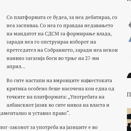
Со платформата се будеа, за неа дебатираа, со
неа заспиваа. Со неа го правдаа недавањето
на мандатот на СДСМ за формирање влада,
заради неа го опструираа изборот на
претседател на Собранието, заради неа некои
наивно загазија боси во трње на 27-ми
април…
Во сите настапи на вмровците најжестоката
критика особено беше насочена кон една од
П
точките на платформата: „Употребата на
албанскиот јазик во сите нивоа на власта и
аментално и уставно право“.
лог-законот за употреба на јазиците е во