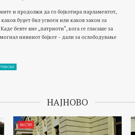
ите и продолжи да го бојкотира парламентот,
каков буџет бил усвоен или каков закон за
Каде бевте вие „патриоти“, кога се гласаше за
омогнал нивниот бојкот – дали за ослободување
РУЕВСКИ
НАЈНОВО
ВЕСТИ