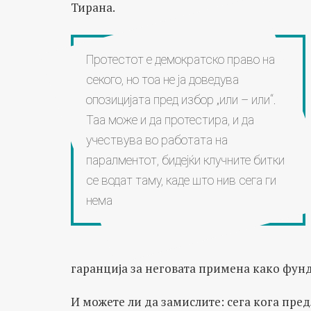
Тирана.
Протестот е демократско право на
секого, но тоа не ја доведува
опозицијата пред избор „или – или“.
Таа може и да протестира, и да
учествува во работата на
паралментот, бидејќи клучните битки
се водат таму, каде што нив сега ги
нема
гаранција за неговата примена како фунд
И можете ли да замислите: сега кога пред