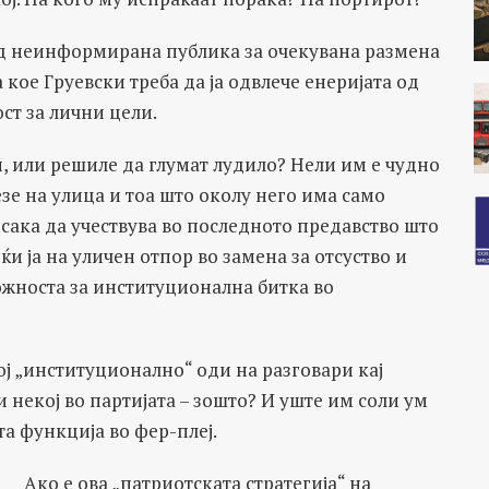
ид неинформирана публика за очекувана размена
 кое Груевски треба да ја одвлече енеријата од
ст за лични цели.
, или решиле да глумат лудило? Нели им е чудно
зе на улица и тоа што околу него има само
 сака да учествува во последното предавство што
јќи ја на уличен отпор во замена за отсуство и
можноста за институционална битка во
ој „институционално“ оди на разговари кај
 некој во партијата – зошто? И уште им соли ум
та функција во фер-плеј.
Ако е ова „патриотската стратегија“ на