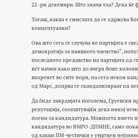
22 -ри декември. Што значи тоа? Дека ќе
Тогаш, каква е смислата да се одржува Ко
концептуални?
Ова што сега се случува во партијата е с
демократија за наивното членство“, поп
последното предавство на партијата од ст
ист начин како што до вчера беше колони
вкоренет во сите пори, па сега некои ка
од Марс, допрва се скандализираат од не
Да биде лакрдијата поголема, Груевски п
репутација, соопштувајќи дека никој нема
поени за кандидатура. Можноста името на
кандидатура во ВМРО-ДПМНЕ, само покажу
од какви ПМ-честички е умртвен нејзини