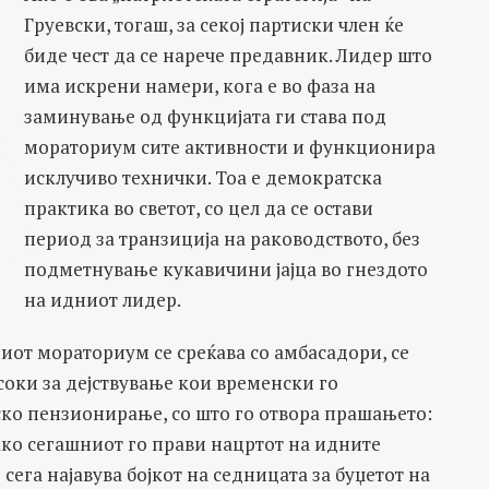
Груевски, тогаш, за секој партиски член ќе
биде чест да се нарече предавник. Лидер што
има искрени намери, кога е во фаза на
заминување од функцијата ги става под
мораториум сите активности и функционира
исклучиво технички. Тоа е демократска
практика во светот, со цел да се остави
период за транзиција на раководството, без
подметнување кукавичини јајца во гнездото
на идниот лидер.
ниот мораториум се среќава со амбасадори, се
соки за дејствување кои временски го
ко пензионирање, со што го отвора прашањето:
ко сегашниот го прави нацртот на идните
сега најавува бојкот на седницата за буџетот на