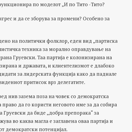
 функционира по моделот „И по Тито -Тито?
нгрес и да се зборува за промени? Особено за
ведено на политички фолклор, еден вид „партиска
улистичка техника за морално оправдување на
рана Груевски. Таа партија е колонизирана на
зирана и државата, и клиентелизмот е длабоко
ндидати за лидерската функција како да паднале
видениот притисок врз делегатите.
ред нив зазема поза на човек со демократска
 право да го користи неговото име за да собира
 Груевски да биде „добра препорака“ за
ва во каква магла е заглавена оваа партија и
от демократски потенцијал.