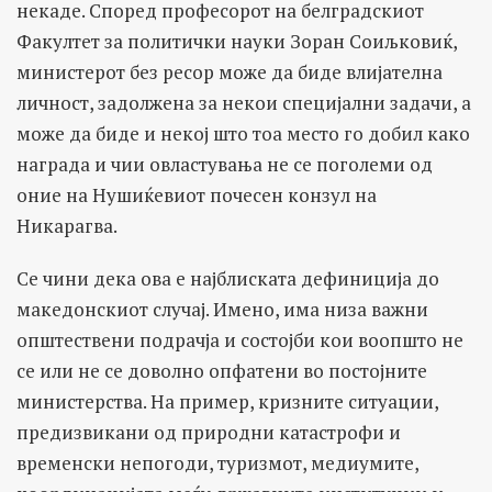
некаде. Според професорот на белградскиот
Факултет за политички науки Зоран Соиљковиќ,
министерот без ресор може да биде влијателна
личност, задолжена за некои специјални задачи, а
може да биде и некој што тоа место го добил како
награда и чии овластувања не се поголеми од
оние на Нушиќевиот почесен конзул на
Никарагва.
Се чини дека ова е најблиската дефиниција до
македонскиот случај. Имено, има низа важни
општествени подрачја и состојби кои воопшто не
се или не се доволно опфатени во постојните
министерства. На пример, кризните ситуации,
предизвикани од природни катастрофи и
временски непогоди, туризмот, медиумите,