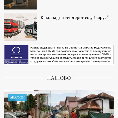
Како падна тендерот со „Икарус“
НАЈНОВО
АНАЛИЗИ