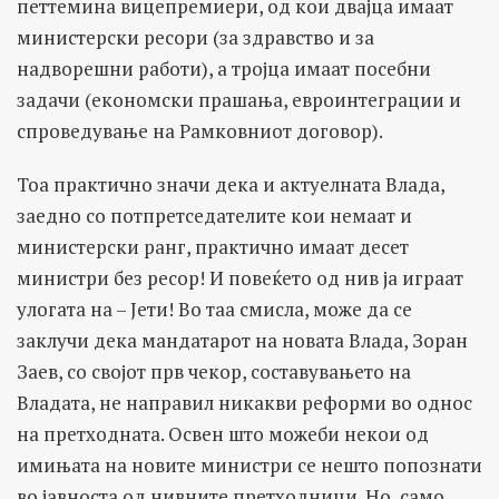
петтемина вицепремиери, од кои двајца имаат
министерски ресори (за здравство и за
надворешни работи), а тројца имаат посебни
задачи (економски прашања, евроинтеграции и
спроведување на Рамковниот договор).
Тоа практично значи дека и актуелната Влада,
заедно со потпретседателите кои немаат и
министерски ранг, практично имаат десет
министри без ресор! И повеќето од нив ја играат
улогата на – Јети! Во таа смисла, може да се
заклучи дека мандатарот на новата Влада, Зоран
Заев, со својот прв чекор, составувањето на
Владата, не направил никакви реформи во однос
на претходната. Освен што можеби некои од
имињата на новите министри се нешто попознати
во јавноста од нивните претходници. Но, само