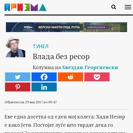
ТУНЕЛ
Влада без ресор
Колумна на
Ѕвездан Георгиевски
Објавено на 29 мај 2017 во 09:47
Еве една досетка од еден мој колега: Хади Незир
е како Јети. Постојат луѓе што тврдат дека го