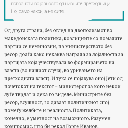
попознати во јавноста од нивните претходници.
Но, само некои, а не сите!
Од друга страна, без оглед на двополизмот во
македонската политика, коалициите со помалите
партии се неминовни, па министерството без
ресор доаѓа како некаква награда за лојалноста за
партијата која учествувала во формирањето на
власта (во нашиот случај, во уривањето на
претходната власт). И тука се појавува оној Јети од
почетокот на текстот – министерот за кого некои
луѓе тврдат и дека го виделе. Министрите без
ресор, всушност, го даваат политичкиот спој
помеѓу желбите и реалноста. Политиката,
конечно, е уметност на возможното. Разумен
компромис, што би рекол Ѓорге Иванов.