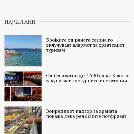
НАЈЧИТАНИ
Бројките од раната сезона го
вклучуваат алармот за хрватскиот
туризам
Од бесплатно до 4.500 евра: Како се
закупуваат културните институции
Вонредниот надзор за храната
покажа дека редовните потфрлаат