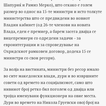
Шапуриќ и Рамиз Мерко), што секако е голем
размер во однос на 15-те министри и исто толкуте
министерства што се предвидени во новиот
Владин кабинет (од 26-те членови на новата
Влада, еден е премиер, а барем засега двајца се
вицепремиери со одредени задачи – за
евроинтеграции и за спроведување на
Охридскиот рамковен договор, додека 15 се
министри со свои ресори).
За волја на вистината, министри без ресор имало
во сите македонски влади, дури и во извршните
совети од времето на социјализмот, само што
нивниот број ретко бил поголем од двајца или
тројца именувани функционери на овие места.
Дури во времето на Никола Груевски овој број на