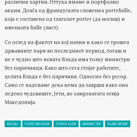
различни хартии. Оттука имаме и портфолио
акции. Доаѓа од француската сложенка portefuille,
која е составена од глаголот porter (да носиш) и
именката fuille (лист).
Со оглед на фактот на кој начин и како се трошеа
државните пари во последниот период, тогаш и
не е чудно што новата Влада има толку министри
без паричници. Како што сега стојат работите,
целата Влада е без паричник. Односно без ресор.
Само се надеваме дека нема да заврши како она
ледено чудовиште, Јети, во замрзнатата земја
Македонија.
ВЛАДА
ЃОРГЕ ИВАНОВ
ЗОРАН ЗАЕВ
МИНИСТЕР
ХАДИ НЕЗИР