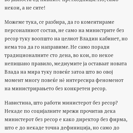
некои, а не сите!
Можеме тука, се разбира, да го коментираме
персоналниот состав, не само на министрите без
ресор туку воопшто на целиот Владин кабинет, но
нема тоа да го направиме. Не само поради
традиционалните сто дена, во кои, по некое
непишано правило, медиумите ја оставаат новата
Влада на мира туку повеќе затоа што во овој
момент многу повеќе нѐ интересира феноменот
на министрирањето без конкретен ресор.
Навистина, што работи министерот без ресор?
Некаде по социјалните мрежи прочитав дека
министерот без ресор е како директор без фирма,
што е до некаде точна дефиниција, но само до