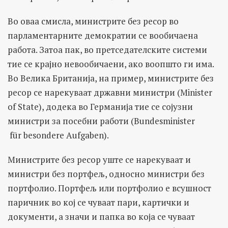
Во оваа смисла, министрите без ресор во
парламентарните демократии се вообичаена
работа. Затоа пак, во претседателските системи
тие се крајно невообичаени, ако воопшто ги има.
Во Велика Британија, на пример, министрите без
ресор се нарекуваат државни министри (Minister
of State), додека во Германија тие се сојузни
министри за посебни работи (Bundesminister
für
besondere Aufgaben).
Министрите без ресор уште се нарекуваат и
министри без портфељ, односно министри без
портфолио. Портфељ или портфолио е всушност
паричник во кој се чуваат пари, картички и
документи, а значи и папка во која се чуваат