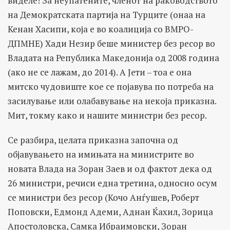
виделе! За неупатените, членот на раководството
на Демократската партија на Турците (онаа на
Кенан Хасипи, која е во коалиција со ВМРО-
ДПМНЕ) Хади Незир беше министер без ресор во
Владата на Република Македонија од 2008 година
(ако не се лажам, до 2014). А Јети – тоа е она
митско чудовиште кое се појавува по потреба на
засилување или олабавување на некоја приказна.
Мит, токму како и нашите министри без ресор.
Се разбира, целата приказна започна од
објавувањето на имињата на министрите во
новата Влада на Зоран Заев и од фактот дека од
26 министри, речиси една третина, односно осум
се министри без ресор (Кочо Анѓушев, Роберт
Поповски, Едмонд Адеми, Аднан Ќахил, Зорица
Апостоловска, Самка Ибраимовски, Зоран