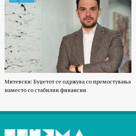
Митевски: Буџетот се одржува со премостувања
наместо со стабилни финансии