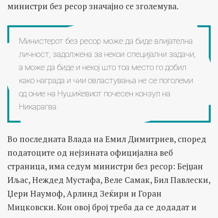
министри без ресор значајно се зголемува.
Министерот без ресор може да биде влијателна
личност, задолжена за некои специјални задачи,
а може да биде и некој што тоа место го добил
како награда и чии овластувања не се поголеми
од оние на Нушиќевиот почесен конзул на
Никарагва
Во последната Влада на Емил Димитриев, според
податоците од нејзината официјална веб
страница, има седум министри без ресор: Бејџан
Иљас, Неждед Мустафа, Веле Самак, Бил Павлески,
Џери Наумоф, Арлинд Зеќири и Горан
Мицковски. Кон овој број треба да се додадат и