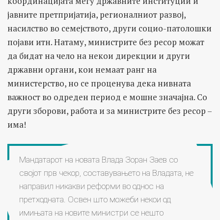
координацијата меѓу државните институции и
јавните претпријатија, регионалниот развој,
насилство во семејството, други социо-патолошки
појави итн. Натаму, министрите без ресор можат
да бидат на чело на некои дирекции и други
државни органи, кои немаат ранг на
министерство, но се проценува дека нивната
важност во одреден период е мошне значајна. Со
други зборови, работа и за министрите без ресор –
има!
Мандатарот на новата Влада Зоран Заев со
својот прв чекор, составувањето на Владата, не
направил никакви реформи во однос на
претходната. Освен што можеби некои од
имињата на новите министри се нешто