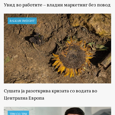
Увид во работите – владин маркетинг без повод
BALKAN INSIGHT
Сушата ја разоткрива кризата со водата во
Централна Европа
ТРИ СО ТРИ