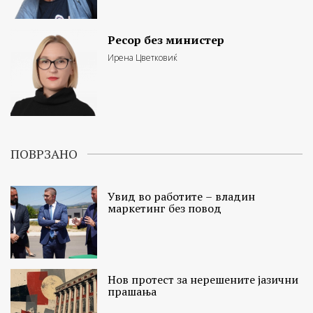
Ресор без министер
Ирена Цветковиќ
ПОВРЗАНО
Увид во работите – владин
маркетинг без повод
Нов протест за нерешените јазични
прашања