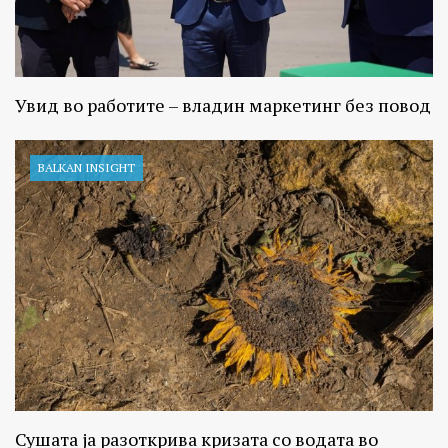
Увид во работите – владин маркетинг без повод
BALKAN INSIGHT
Сушата ја разоткрива кризата со водата во