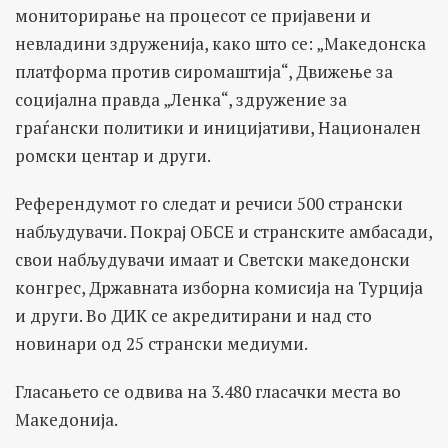
мониторирање на процесот се пријавени и
невладини здруженија, како што се: „Македонска
платформа против сиромаштија“, Движење за
социјална правда „Ленка“, здружение за
граѓански политики и иницијативи, Национален
ромски центар и други.
Референдумот го следат и речиси 500 странски
набљудувачи. Покрај ОБСЕ и странските амбасади,
свои набљудувачи имаат и Светски македонски
конгрес, Државната изборна комисија на Турција
и други. Во ДИК се акредитирани и над сто
новинари од 25 странски медиуми.
Гласањето се одвива на 3.480 гласачки места во
Македонија.