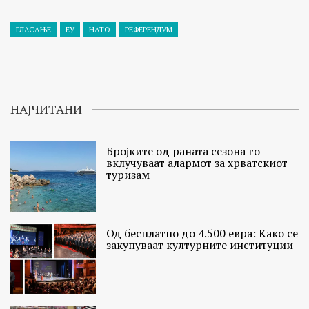
ГЛАСАЊЕ
ЕУ
НАТО
РЕФЕРЕНДУМ
НАЈЧИТАНИ
Бројките од раната сезона го
вклучуваат алармот за хрватскиот
туризам
Од бесплатно до 4.500 евра: Како се
закупуваат културните институции