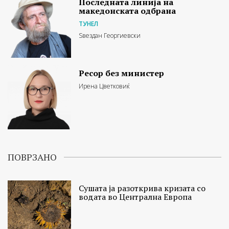
Последната линија на
македонската одбрана
ТУНЕЛ
Ѕвездан Георгиевски
Ресор без министер
Ирена Цветковиќ
ПОВРЗАНО
Сушата ја разоткрива кризата со
водата во Централна Европа