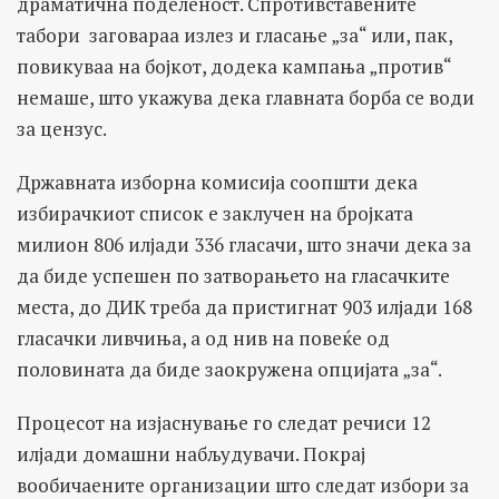
драматична поделеност. Спротивставените
табори заговараа излез и гласање „за“ или, пак,
повикуваа на бојкот, додека кампања „против“
немаше, што укажува дека главната борба се води
за цензус.
Државната изборна комисија соопшти дека
избирачкиот список е заклучен на бројката
милион 806 илјади 336 гласачи, што значи дека за
да биде успешен по затворањето на гласачките
места, до ДИК треба да пристигнат 903 илјади 168
гласачки ливчиња, а од нив на повеќе од
половината да биде заокружена опцијата „за“.
Процесот на изјаснување го следат речиси 12
илјади домашни набљудувачи. Покрај
вообичаените организации што следат избори за