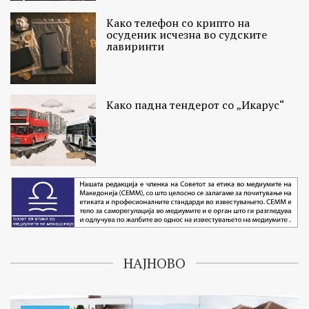
Како телефон со крипто на
осуденик исчезна во судските
лавиринти
Како падна тендерот со „Икарус“
НАЈНОВО