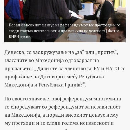
Поради високиот цензус на референдумот му претходи и го
следи голема неизвесност и драматична поделеност | Фото:
БИРН архива
Денеска, со заокружување на „за“ или „против“,
гласачите во Македонија одговараат на
прашањето: „ Дали сте за членство во ЕУ и НАТО со
прифаќање на Договорот меѓу Република
Македонија и Република Грција?“.
По своето значење, овој референдум многумина
го споредуваат со референдумот за независност
на Македонија, а поради високиот цензус нему
му претходи и го следи голема неизвесност и