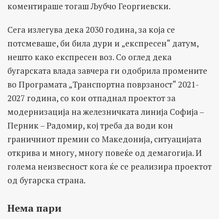
коментираше тогаш Љубчо Георгиевски.
Сега излегува дека 2030 година, за која се
потсмеваше, би била дури и „експресен“ датум,
нешто како експресен воз. Со оглед дека
бугарската влада завчера ги одобрила промените
во Програмата „Транспортна поврзаност“ 2021-
2027 година, со кои отпаднал проектот за
модернизација на железничката линија Софија –
Перник – Радомир, кој треба да води кон
граничниот премин со Македонија, ситуацијата
открива и многу, многу повеќе од демагогија. И
голема неизвесност кога ќе се реализира проектот
од бугарска страна.
Нема пари