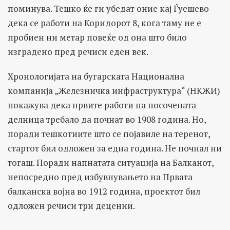
поминува. Тешко ќе ги убедат оние кај Ѓуешево
дека се работи на Коридорот 8, кога таму не е
пробиен ни метар повеќе од она што било
изградено пред речиси еден век.
Хронологијата на бугарската Национална
компанија „Железничка инфраструктура“ (НКЖИ)
покажува дека првите работи на посочената
делница требало да почнат во 1908 година. Но,
поради тешкотиите што се појавиле на теренот,
стартот бил одложен за една година. Не почнал ни
тогаш. Поради напнатата ситуација на Балканот,
непосредно пред избувнувањето на Првата
балканска војна во 1912 година, проектот бил
одложен речиси три децении.