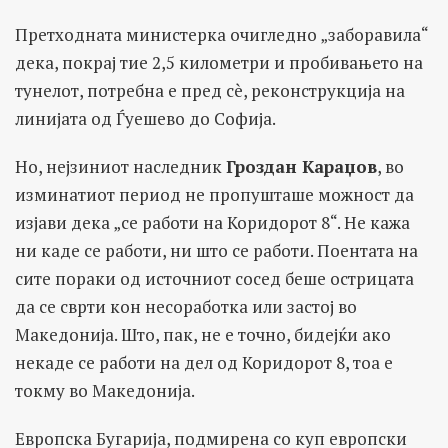
Претходната министерка очигледно „заборавила“
дека, покрај тие 2,5 километри и пробивањето на
тунелот, потребна е пред сè, реконструкција на
линијата од Ѓуешево до Софија.
Но, нејзиниот наследник
Гроздан Караџов
, во
изминатиот период не пропушташе можност да
изјави дека „се работи на Коридорот 8“. Не кажа
ни каде се работи, ни што се работи. Поентата на
сите пораки од источниот сосед беше острицата
да се сврти кон несоработка или застој во
Македонија. Што, пак, не е точно, бидејќи ако
некаде се работи на дел од Коридорот 8, тоа е
токму во Македонија.
Европска Бугарија, подмирена со куп европски