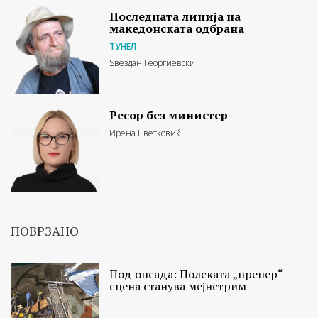
Последната линија на
македонската одбрана
ТУНЕЛ
Ѕвездан Георгиевски
Ресор без министер
Ирена Цветковиќ
ПОВРЗАНО
Под опсада: Полската „препер“
сцена станува мејнстрим