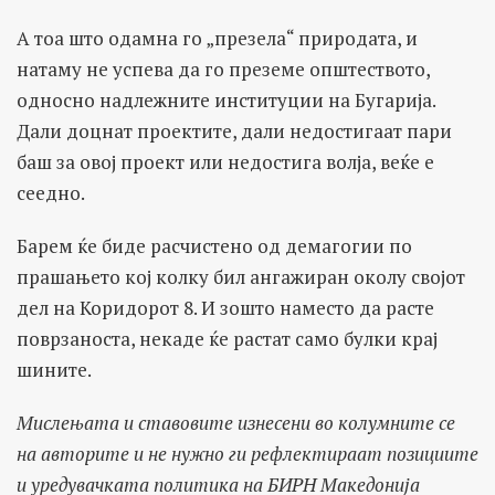
А тоа што одамна го „презела“ природата, и
натаму не успева да го преземе општеството,
односно надлежните институции на Бугарија.
Дали доцнат проектите, дали недостигаат пари
баш за овој проект или недостига волја, веќе е
сеедно.
Барем ќе биде расчистено од демагогии по
прашањето кој колку бил ангажиран околу својот
дел на Коридорот 8. И зошто наместо да расте
поврзаноста, некаде ќе растат само булки крај
шините.
Мислењата и ставовите изнесени во колумните се
на авторите и не нужно ги рефлектираат позициите
и уредувачката политика на БИРН Македонијa