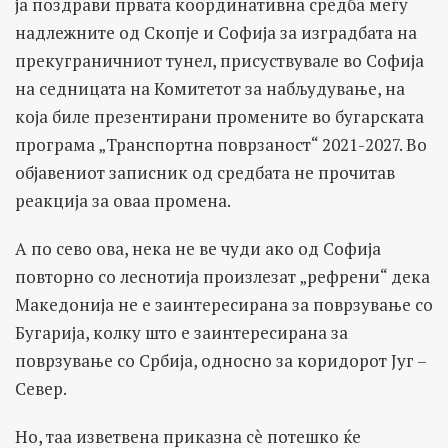
ја поздрави првата координативна средба меѓу
надлежните од Скопје и Софија за изградбата на
прекуграничниот тунел, присуствувале во Софија
на седницата на Комитетот за набљудување, на
која биле презентирани промените во бугарската
програма „Транспортна поврзаност“ 2021-2027. Во
објавениот записник од средбата не прочитав
реакција за оваа промена.
А по сево ова, нека не ве чуди ако од Софија
повторно со леснотија произлезат „рефрени“ дека
Македонија не е заинтересирана за поврзување со
Бугарија, колку што е заинтересирана за
поврзување со Србија, односно за коридорот Југ –
Север.
Но, таа изветвена приказна сè потешко ќе