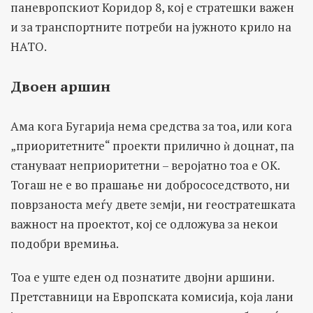
паневропскиот Коридор 8, кој е стратешки важен
и за транспортните потреби на јужното крило на
НАТО.
Двоен аршин
Ама кога Бугарија нема средства за тоа, или кога
„приоритетните“ проекти прилично ѝ доцнат, па
стануваат неприоритетни – веројатно тоа е ОК.
Тогаш не е во прашање ни добрососедството, ни
поврзаноста меѓу двете земји, ни геостратешката
важност на проектот, кој се одложува за некои
подобри времиња.
Тоа е уште еден од познатите двојни аршини.
Претставници на Европската комисија, која лани