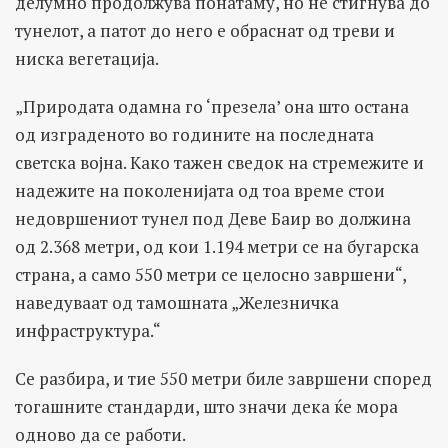
делумно продолжува понатаму, но не стигнува до
тунелот, а патот до него е обраснат од треви и
ниска вегетација.
„Природата одамна го ‘презела’ она што остана
од изграденото во годините на последната
светска војна. Како тажен сведок на стремежите и
надежите на поколенијата од тоа време стои
недовршениот тунел под Деве Баир во должина
од 2.368 метри, од кои 1.194 метри се на бугарска
страна, а само 550 метри се целосно завршени“,
наведуваат од тамошната „Железничка
инфраструктура.“
Се разбира, и тие 550 метри биле завршени според
тогашните стандарди, што значи дека ќе мора
одново да се работи.