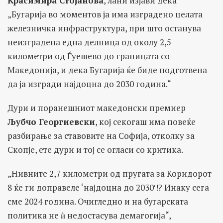
Красимира Стојанова
, лани изјави дека
„Бугарија во моментов ја има изградено целата
железничка инфраструктура, при што останува
неизградена една делница од околу 2,5
километри од Ѓуешево до границата со
Македонија, и дека Бугарија ќе биде подготвена
да ја изгради најдоцна до 2030 година.“
Дури и поранешниот македонски премиер
Љубчо Георгиевски
, кој секогаш има повеќе
разбирање за ставовите на Софија, отколку за
Скопје, ете дури и тој се огласи со критика.
„Нивните 2,7 километри од пругата за Коридорот
8 ќе ги доправеле ‘најдоцна до 2030′!? Инаку сега
сме 2024 година. Очигледно и на бугарската
политика не ѝ недостасува демагогија“,