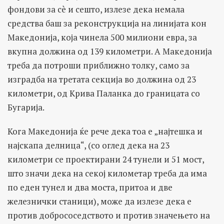
фондови за сè и сешто, излезе дека немала
средства баш за реконструкција на линијата кон
Македонија, која чинела 500 милиони евра, за
вкупна должина од 139 километри. А Македонија
треба да потроши приближно толку, само за
изградба на третата секција во должина од 23
километри, од Крива Паланка до границата со
Бугарија.
Кога Македонија ќе рече дека тоа е „најтешка и
најскапа делница“, (со оглед дека на 23
километри се проектирани 24 тунели и 51 мост,
што значи дека на секој километар треба да има
по еден тунел и два моста, притоа и две
железнички станици), може да излезе дека е
против добрососедството и против значењето на