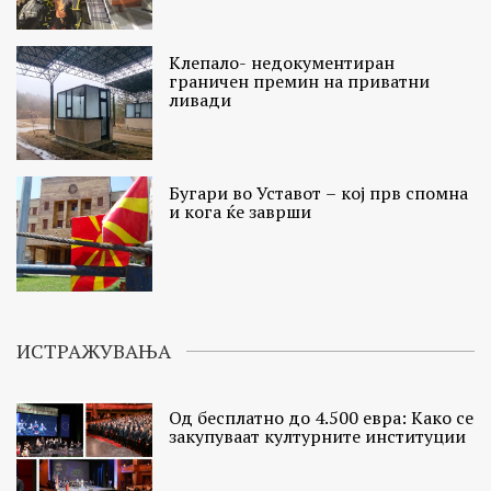
Клепало- недокументиран
граничен премин на приватни
ливади
Бугари во Уставот – кој прв спомна
и кога ќе заврши
ИСТРАЖУВАЊА
Од бесплатно до 4.500 евра: Како се
закупуваат културните институции