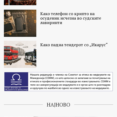
Како телефон со крипто на
осуденик исчезна во судските
лавиринти
Како падна тендерот со „Икарус“
НАЈНОВО