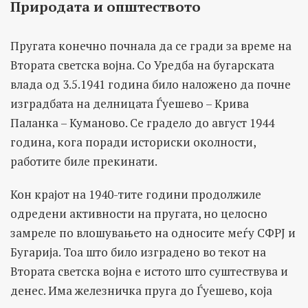
Природата и општеството
Пругата конечно почнала да се гради за време на
Втората светска војна. Со Уредба на бугарската
влада од 3.5.1941 година било наложено да почне
изградбата на делницата Ѓуешево – Крива
Паланка – Куманово. Се градело до август 1944
година, кога поради историски околности,
работите биле прекинати.
Кон крајот на 1940-тите години продолжиле
одредени активности на пругата, но целосно
замреле по влошувањето на односите меѓу СФРЈ и
Бугарија. Тоа што било изградено во текот на
Втората светска војна е истото што суштествува и
денес. Има железничка пруга до Ѓуешево, која