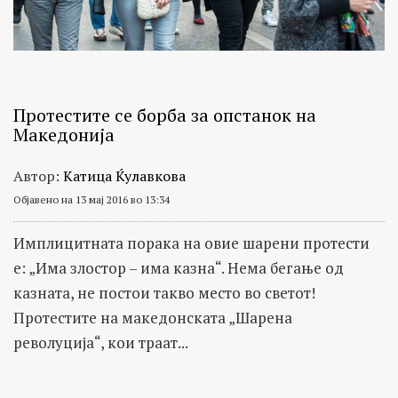
Протестите се борба за опстанок на
Македонија
Автор:
Катица Ќулавкова
Објавено на 13 мај 2016 во 13:34
Имплицитната порака на овие шарени протести
е: „Има злостор – има казна“. Нема бегање од
казната, не постои такво место во светот!
Протестите на македонската „Шарена
револуција“, кои траат...