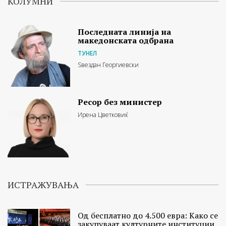
КОЛУМНИ
Последната линија на
македонската одбрана
ТУНЕЛ
Ѕвездан Георгиевски
Ресор без министер
Ирена Цветковиќ
ИСТРАЖУВАЊА
Од бесплатно до 4.500 евра: Како се
закупуваат културните институции