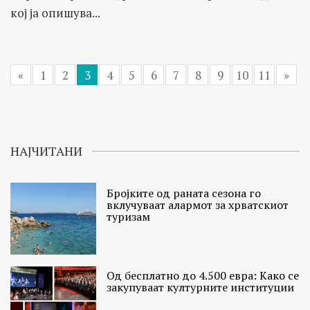
кој ја опишува...
«
1
2
3
4
5
6
7
8
9
10
11
»
НАЈЧИТАНИ
Бројките од раната сезона го
вклучуваат алармот за хрватскиот
туризам
Од бесплатно до 4.500 евра: Како се
закупуваат културните институции