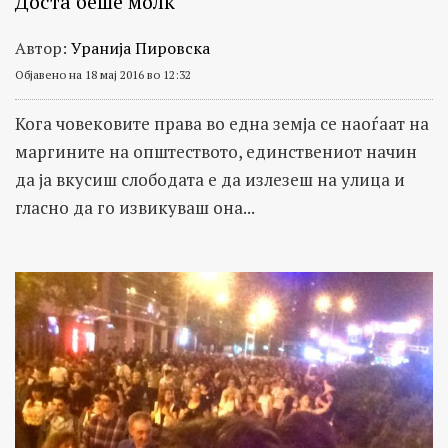
Доста беше молк
Автор:
Уранија Пировска
Објавено на 18 мај 2016 во 12:32
Кога човековите права во една земја се наоѓаат на
маргините на општеството, единствениот начин
да ја вкусиш слободата е да излезеш на улица и
гласно да го извикуваш она...