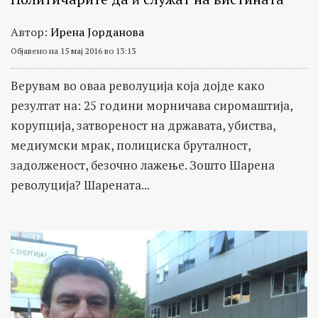
Автор:
Ирена Јорданова
Објавено на 15 мај 2016 во 13:13
Верувам во оваа револуција која дојде како
резултат на: 25 години морничава сиромаштија,
корупција, затвореност на државата, убиства,
медиумски мрак, полициска бруталност,
задолженост, безочно лажење. Зошто Шарена
револуција? Шарената...