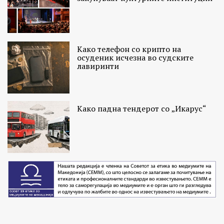
Како телефон со крипто на
осуденик исчезна во судските
лавиринти
Како падна тендерот со „Икарус“