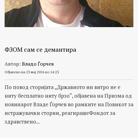
ФЗОМ сам се демантира
Автор:
Владо Ѓорчев
Објавено на 23 мај 2016 во 14:25
По повод сторијата „Државното ин витро не е
ниту бесплатно ниту брзо“, објавена нa Призма од
новинарот Владе Ѓорчев во рамките на Повикот за
истражувачки стории, реагирашеФондот за
здравствено...