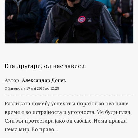
Епа другари, од нас зависи
Автор:
Александар Донев
Објавено на 19 мај 2016 во 12:28
Разликата помеѓу успехот и поразот во ова наше
време е во истрајноста и упорноста. Ме буди плач.
Син ми протестира јако од сабајле. Нема правда
нема мир. Во право...