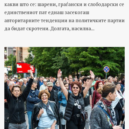
какви што се: шарени, граѓански и слободарски се
единствениот пат еднаш засекогаш
авторитарните тенденции на политичките партии
да бидат скротени. Долгата, насилна...