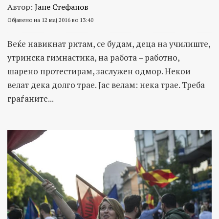
Автор:
Јане Стефанов
Објавено на 12 мај 2016 во 13:40
Веќе навикнат ритам, се будам, деца на училиште,
утринска гимнастика, на работа – работно,
шарено протестирам, заслужен одмор. Некои
велат дека долго трае. Јас велам: нека трае. Треба
граѓаните...