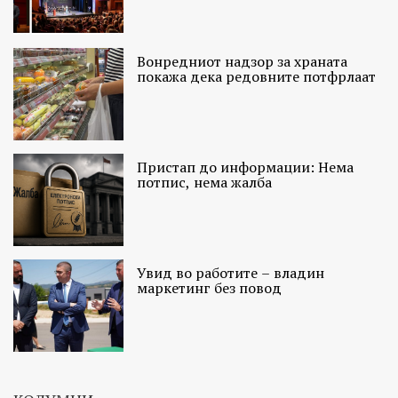
Вонредниот надзор за храната
покажа дека редовните потфрлаат
Пристап до информации: Нема
потпис, нема жалба
Увид во работите – владин
маркетинг без повод